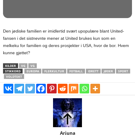
Den jødiske familien er imidlertid svært upopulære blant United-
fansen i det sistnevnte mener at United brukes kun som en
melkeku for familien og deres prosjekter i USA, hvor de bor. Hvem
kunne gjettet?
KILDER
VG
VG
STIKKORD
EUROPA
FLERKULTUR
FOTBALL
IDRETT
JØDER
SPORT
VOLDTEKT
Arjuna