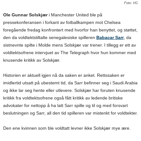
Foto: VG
Ole Gunnar Solskjær
i Manchester United ble på
pressekonferansen i forkant av fotballkampen mot Chelsea
foregående fredag konfrontert med hvorfor han benyttet, og støttet,
den da voldtektstiltalte senegalesiske spilleren
Babacar Sarr
, da
sistnevnte spilte i Molde mens Solskjær var trener. I tillegg er ett av
voldtektsofrene intervjuet av The Telegraph hvor hun kommer med
knusende kritikk av Solskjær.
Historien er aktuell igjen nå da saken er anket. Rettssaken er
imidlertid utsatt på ubestemt tid, da Sarr befinner seg i Saudi Arabia
og ikke lar seg hente eller utlevere. Solskjær har foruten knusende
kritikk fra voldtektsofrene også fått kritikk av ledende britiske
advokater for nettopp å ha latt Sarr spille og til og med forsvart
beslutningen og Sarr, all den tid spilleren var mistenkt for voldtekter.
Den ene kvinnen som ble voldtatt levner ikke Solskjær mye ære.