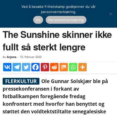
Ved å besøke Frihetskamp godkjenner du vår
personvernerklæring.
Hjem
Nyheter
Norge
The Sunshine skinner ikke fullt så sterkt lengre
Ok
Personvernerklæring
NYHETER
NORGE
The Sunshine skinner ikke
fullt så sterkt lengre
Av
Arjuna
-
16. februar 2020
FLERKULTUR
Ole Gunnar Solskjær ble på
pressekonferansen i forkant av
fotballkampen foregående fredag
konfrontert med hvorfor han benyttet og
støttet den voldtektstiltalte senegalesiske