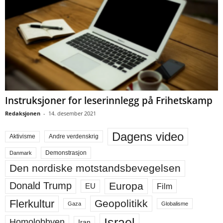
Instruksjoner for leserinnlegg på Frihetskamp
Redaksjonen
-
14. desember 2021
Dagens video
Aktivisme
Andre verdenskrig
Demonstrasjon
Danmark
Den nordiske motstandsbevegelsen
Europa
Donald Trump
Film
EU
Flerkultur
Geopolitikk
Gaza
Globalisme
Israel
Homolobbyen
Iran