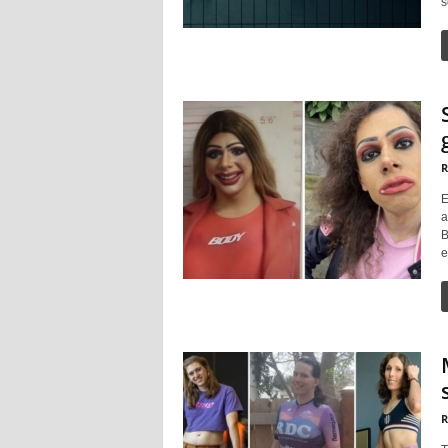
s
R
E
a
B
e
R