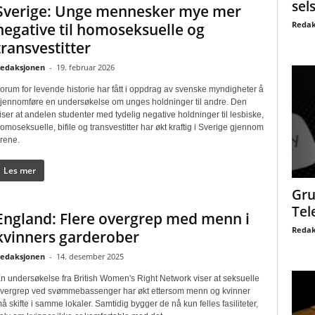
sel
Sverige: Unge mennesker mye mer
Redak
negative til homoseksuelle og
transvestitter
edaksjonen
-
19. februar 2026
orum for levende historie har fått i oppdrag av svenske myndigheter å
jennomføre en undersøkelse om unges holdninger til andre. Den
iser at andelen studenter med tydelig negative holdninger til lesbiske,
omoseksuelle, bifile og transvestitter har økt kraftig i Sverige gjennom
rene.
Les mer
Gru
Tel
England: Flere overgrep med menn i
Redak
kvinners garderober
edaksjonen
-
14. desember 2025
n undersøkelse fra British Women's Right Network viser at seksuelle
vergrep ved svømmebassenger har økt ettersom menn og kvinner
å skifte i samme lokaler. Samtidig bygger de nå kun felles fasiliteter,