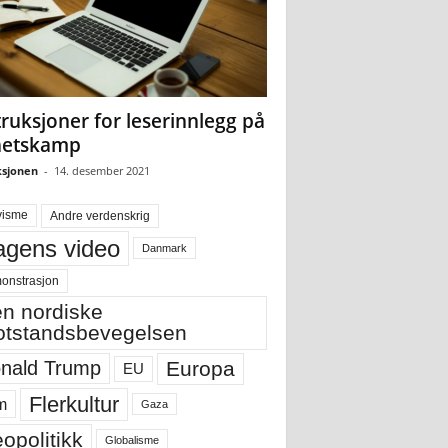
truksjoner for leserinnlegg på
hetskamp
sjonen
-
14. desember 2021
visme
Andre verdenskrig
gens video
Danmark
onstrasjon
n nordiske
tstandsbevegelsen
Europa
nald Trump
EU
Flerkultur
m
Gaza
opolitikk
Globalisme