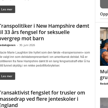
Les mer
Oppt
Transpolitiker i New Hampshire dømt
til 33 års fengsel for seksuelle
overgrep mot barn
edaksjonen
-
30. juni 2026
tacie Marie Laughton ble hyllet som den første «transpersonen» som
le valgt inn som delstatsrepresentant i en amerikansk delstat. Nå er
olitikeren fra New Hampshire dømt til en lang fengselsstraff etter å ha
litt funnet skyldig i en rekke pedofilforbrytelser.
Mul
Les mer
gru
Redak
Transaktivist fengslet for trusler om
massedrap ved flere jenteskoler i
England