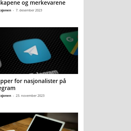
skapene og merkevarene
sjonen
-
7. desember 2023
pper for nasjonalister på
egram
sjonen
-
23. november 2023