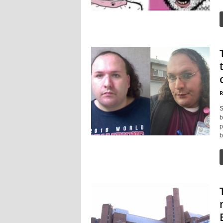
R
S
b
p
b