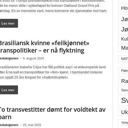
il tross for Trumps presidentdekret mot transutøvere i kvinneidretten,
ikk tre menn stille i sykkelløpet for kvinner Oakland Grand Prix på
Ho
øndag. En av mennene vant, mens kvinnene sto sjanseløse mot ham.
Jø
Les mer
Jø
Kul
Brasiliansk kvinne «feilkjønnet»
Ma
transpolitiker – er nå flyktning
edaksjonen
-
9. august 2025
NAT
rasilianeren Isabella Cépa har fått politisk asyl i et østeuropeisk land
Pales
tter å ha kalt en transpolitiker for «feil» kjønn. I hjemlandet risikerer
un opptil 25 års fengsel for «hatkriminalitet».
Ra
Les mer
Sen
S
To transvestitter dømt for voldtekt av
Uk
barn
Ytrin
edaksjonen
-
25. mai 2025