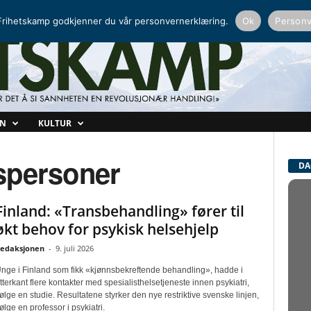
NORDISK RADIO
PEERTUBE
rihetskamp godkjenner du vår personvernerklæring.
Ok
Personv
ON
KULTUR
nspersoner
DA
Finland: «Transbehandling» fører til
økt behov for psykisk helsehjelp
edaksjonen
-
9. juli 2026
nge i Finland som fikk «kjønnsbekreftende behandling», hadde i
tterkant flere kontakter med spesialisthelsetjeneste innen psykiatri,
følge en studie. Resultatene styrker den nye restriktive svenske linjen,
følge en professor i psykiatri.