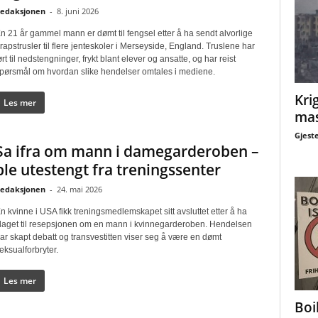
edaksjonen
-
8. juni 2026
n 21 år gammel mann er dømt til fengsel etter å ha sendt alvorlige
rapstrusler til flere jenteskoler i Merseyside, England. Truslene har
ørt til nedstengninger, frykt blant elever og ansatte, og har reist
pørsmål om hvordan slike hendelser omtales i mediene.
Krig
Les mer
mas
Gjest
Sa ifra om mann i damegarderoben –
ble utestengt fra treningssenter
edaksjonen
-
24. mai 2026
n kvinne i USA fikk treningsmedlemskapet sitt avsluttet etter å ha
laget til resepsjonen om en mann i kvinnegarderoben. Hendelsen
ar skapt debatt og transvestitten viser seg å være en dømt
eksualforbryter.
Les mer
Boi