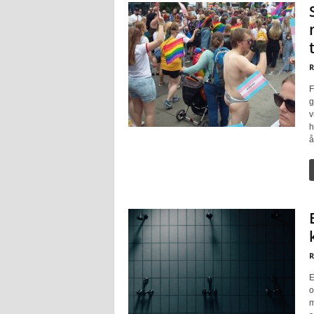
R
F
g
v
h
å
R
E
o
m