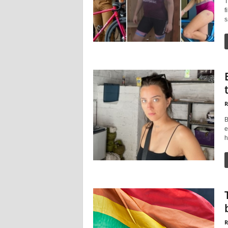
T
f
s
R
B
e
h
R