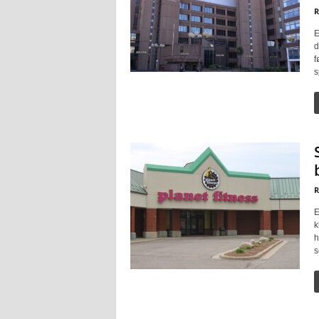
R
E
d
f
s
R
E
k
h
s