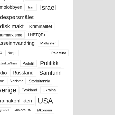
Israel
molobbyen
Iran
despørsmålet
disk makt
Kriminalitet
LHBTQP+
turmarxisme
sseinnvandring
Midtøsten
Palestina
O
Norge
Politikk
Pedofili
tinakonflikten
Samfunn
Russland
dio
Storbritannia
sur
Sionisme
verige
Ukraina
Tyskland
USA
rainakonflikten
Økonomi
«holocaust»
gsfrihet