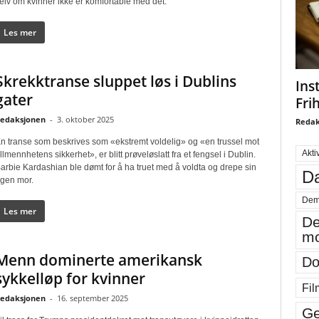
elv om kvinner ikke er komfortable med det.
Les mer
Skrekktranse sluppet løs i Dublins
Ins
gater
Fri
edaksjonen
-
3. oktober 2025
Redak
n transe som beskrives som «ekstremt voldelig» og «en trussel mot
Akti
llmennhetens sikkerhet», er blitt prøveløslatt fra et fengsel i Dublin.
arbie Kardashian ble dømt for å ha truet med å voldta og drepe sin
Da
gen mor.
Dem
Les mer
De
mo
Menn dominerte amerikansk
Do
sykkelløp for kvinner
Fil
edaksjonen
-
16. september 2025
Ge