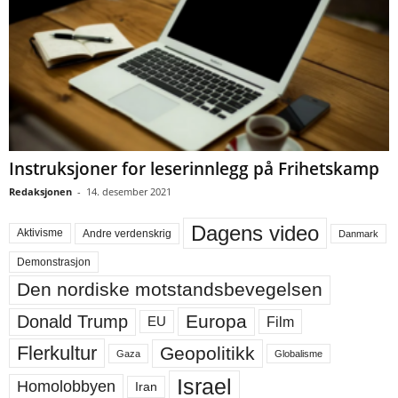
Instruksjoner for leserinnlegg på Frihetskamp
Redaksjonen
-
14. desember 2021
Dagens video
Aktivisme
Andre verdenskrig
Danmark
Demonstrasjon
Den nordiske motstandsbevegelsen
Europa
Donald Trump
Film
EU
Flerkultur
Geopolitikk
Gaza
Globalisme
Israel
Homolobbyen
Iran