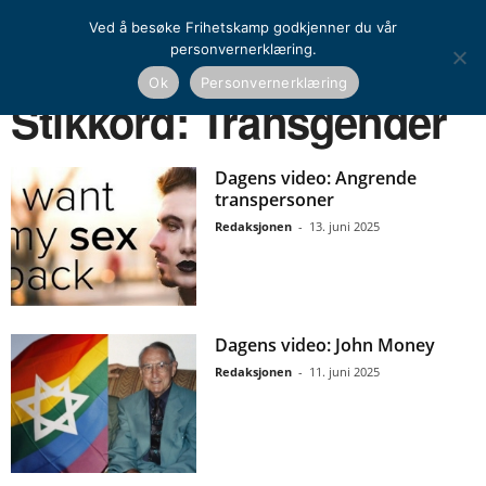
Ved å besøke Frihetskamp godkjenner du vår
personvernerklæring.
Ok
Personvernerklæring
Hjem
Stikkord
Transgender
Stikkord: Transgender
Dagens video: Angrende
transpersoner
Redaksjonen
-
13. juni 2025
Dagens video: John Money
Redaksjonen
-
11. juni 2025