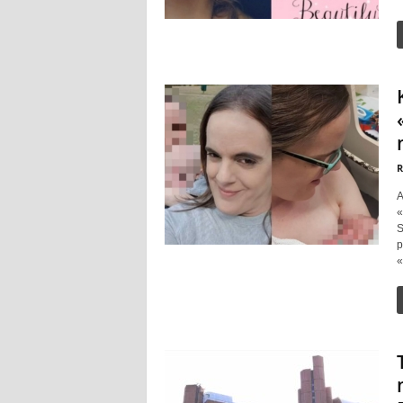
R
A
«
S
p
«