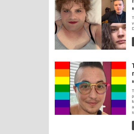
R
T
v
D
R
T
p
f
a
s