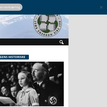
ernerklæring
GENS HISTORISKE