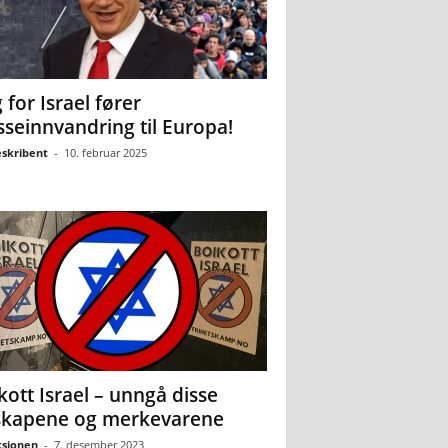
 for Israel fører
seinnvandring til Europa!
eskribent
-
10. februar 2025
kott Israel – unngå disse
skapene og merkevarene
sjonen
-
7. desember 2023