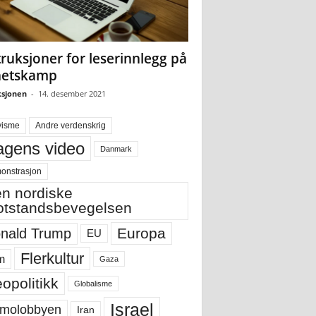
truksjoner for leserinnlegg på
hetskamp
sjonen
-
14. desember 2021
visme
Andre verdenskrig
gens video
Danmark
onstrasjon
n nordiske
tstandsbevegelsen
Europa
nald Trump
EU
Flerkultur
m
Gaza
opolitikk
Globalisme
Israel
molobbyen
Iran