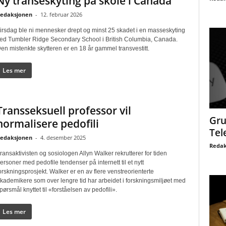
Ny transeskyting på skole i Canada
edaksjonen
-
12. februar 2026
irsdag ble ni mennesker drept og minst 25 skadet i en masseskyting
ed Tumbler Ridge Secondary School i British Columbia, Canada.
en mistenkte skytteren er en 18 år gammel transvestitt.
Les mer
Transseksuell professor vil
Gru
normalisere pedofili
Tel
edaksjonen
-
4. desember 2025
Redak
ransaktivisten og sosiologen Allyn Walker rekrutterer for tiden
ersoner med pedofile tendenser på internett til et nytt
orskningsprosjekt. Walker er en av flere venstreorienterte
kademikere som over lengre tid har arbeidet i forskningsmiljøet med
pørsmål knyttet til «forståelsen av pedofili».
Les mer