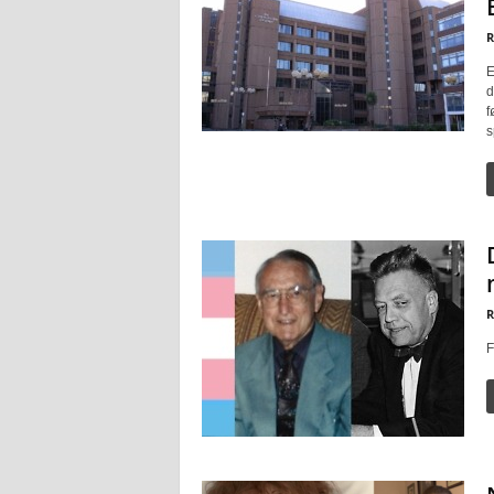
R
E
d
f
s
R
F