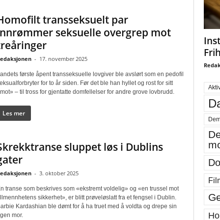
Homofilt transseksuelt par
innrømmer seksuelle overgrep mot
Ins
treåringer
Fri
edaksjonen
-
17. november 2025
Redak
andets første åpent transseksuelle lovgiver ble avslørt som en pedofil
eksualforbryter for to år siden. Før det ble han hyllet og rost for sitt
Akti
mot» – til tross for gjentatte domfellelser for andre grove lovbrudd.
Da
Les mer
Dem
De
mo
Skrekktranse sluppet løs i Dublins
gater
Do
edaksjonen
-
3. oktober 2025
Fil
n transe som beskrives som «ekstremt voldelig» og «en trussel mot
Ge
llmennhetens sikkerhet», er blitt prøveløslatt fra et fengsel i Dublin.
arbie Kardashian ble dømt for å ha truet med å voldta og drepe sin
Ho
gen mor.