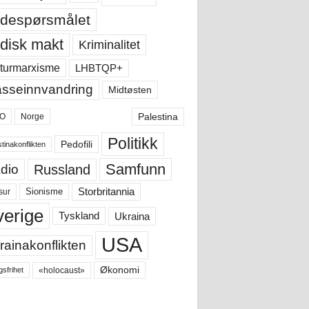
despørsmålet
disk makt
Kriminalitet
LHBTQP+
turmarxisme
sseinnvandring
Midtøsten
Palestina
O
Norge
Politikk
Pedofili
tinakonflikten
Samfunn
Russland
dio
Storbritannia
sur
Sionisme
verige
Ukraina
Tyskland
USA
rainakonflikten
Økonomi
«holocaust»
gsfrihet