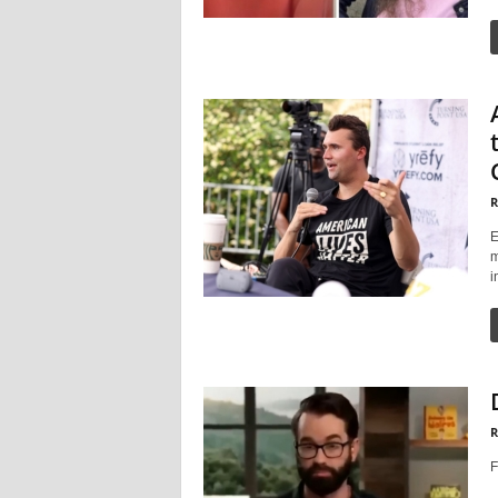
R
E
m
i
R
F