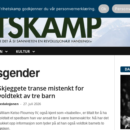
NORDISK RADIO
PEERTUBE
rihetskamp godkjenner du vår personvernerklæring.
Ok
Personv
ON
KULTUR
nsgender
DA
Skjeggete transe mistenkt for
voldtekt av tre barn
edaksjonen
-
27. juli 2026
illiam Kelso Flournoy IV, også kjent som «Isabelle», er tiltalt for å ha
oldtatt et spedbarn han var ansatt for å være barnevakt for. Nå har det
ukket opp informasjon som tyder på at han også voldtok barnets to
øsken.