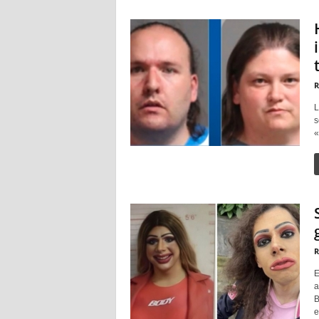
R
L
s
«
R
E
a
B
e