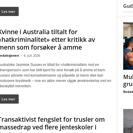
Gud
Les mer
Kvinne i Australia tiltalt for
«hatkriminalitet» etter kritikk av
menn som forsøker å amme
edaksjonen
-
6. juli 2026
ustralske Jasmine Sussex er tiltalt for «hatkriminalitet» mot en
transperson» som har blitt kjent for sine forsøk på å amme et barn.
Mul
ussex advarte mot konsekvensene og påpekte at menn ikke kan
rodusere brystmelk – noe en aktor mener utgjør ærekrenkelse mot en
gru
beskyttet minoritet».
Redak
Les mer
Transaktivist fengslet for trusler om
massedrap ved flere jenteskoler i