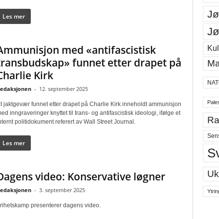
Jø
Les mer
Jø
Ammunisjon med «antifascistisk
Kul
transbudskap» funnet etter drapet på
Ma
Charlie Kirk
NAT
edaksjonen
-
12. september 2025
Pales
t jaktgevær funnet etter drapet på Charlie Kirk inneholdt ammunisjon
ed inngraveringer knyttet til trans- og antifascistisk ideologi, ifølge et
Ra
nternt politidokument referert av Wall Street Journal.
Sen
Les mer
S
Uk
Dagens video: Konservative løgner
edaksjonen
-
3. september 2025
Ytrin
rihetskamp presenterer dagens video.