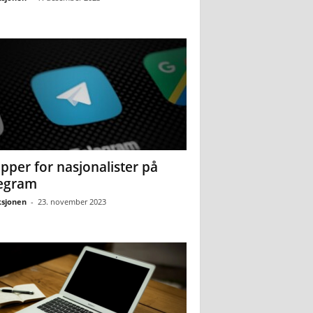
pper for nasjonalister på
egram
sjonen
-
23. november 2023