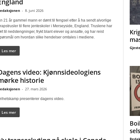
England
edaksjonen
-
8. juni 2026
n 21 år gammel mann er dømt til fengsel etter å ha sendt alvorlige
rapstrusler til flere jenteskoler i Merseyside, England. Truslene har
Krig
ørt til nedstengninger, frykt blant elever og ansatte, og har reist
pørsmål om hvordan slike hendelser omtales i mediene.
mas
Gjest
Les mer
Dagens video: Kjønnsideologiens
mørke historie
edaksjonen
-
27. mars 2026
rihetskamp presenterer dagens video.
Les mer
Boi
sel
Redak