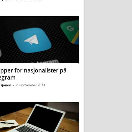
pper for nasjonalister på
egram
sjonen
-
23. november 2023