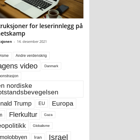
truksjoner for leserinnlegg på
hetskamp
sjonen
-
14. desember 2021
visme
Andre verdenskrig
gens video
Danmark
onstrasjon
n nordiske
tstandsbevegelsen
Europa
nald Trump
EU
Flerkultur
m
Gaza
opolitikk
Globalisme
Israel
molobbyen
Iran