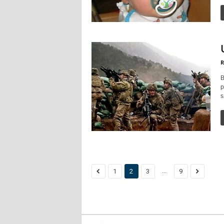
R
B
p
s
...
1
2
3
9