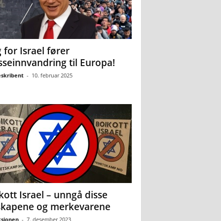
 for Israel fører
seinnvandring til Europa!
eskribent
-
10. februar 2025
kott Israel – unngå disse
skapene og merkevarene
sjonen
-
7. desember 2023