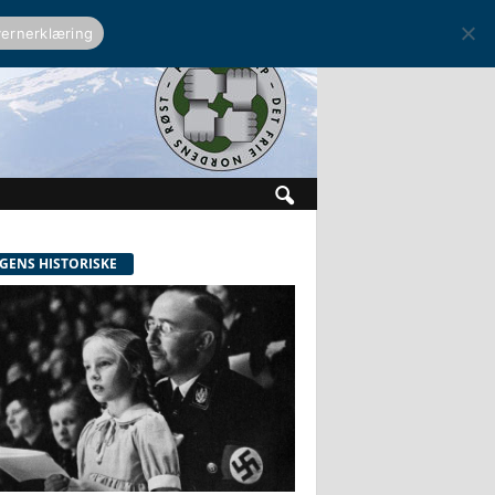
ernerklæring
GENS HISTORISKE