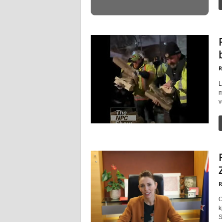
R
L
m
v
R
O
k
S