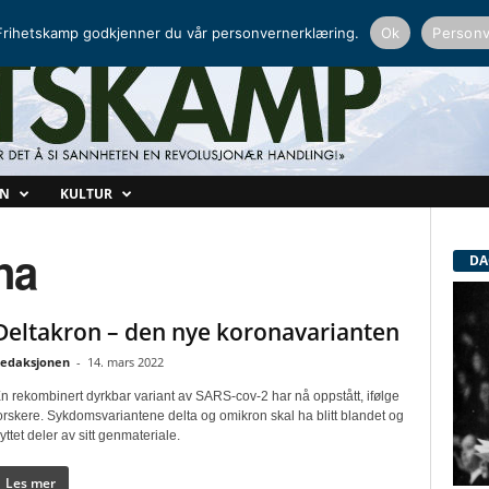
NORDISK RADIO
PEERTUBE
rihetskamp godkjenner du vår personvernerklæring.
Ok
Personv
ON
KULTUR
na
DA
Deltakron – den nye koronavarianten
edaksjonen
-
14. mars 2022
n rekombinert dyrkbar variant av SARS-cov-2 har nå oppstått, ifølge
orskere. Sykdomsvariantene delta og omikron skal ha blitt blandet og
yttet deler av sitt genmateriale.
Les mer