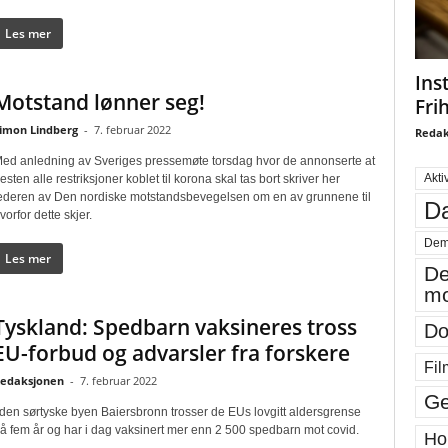
Les mer
Ins
Motstand lønner seg!
Fri
imon Lindberg
-
7. februar 2022
Redak
ed anledning av Sveriges pressemøte torsdag hvor de annonserte at
Akti
esten alle restriksjoner koblet til korona skal tas bort skriver her
ederen av Den nordiske motstandsbevegelsen om en av grunnene til
Da
vorfor dette skjer.
Dem
Les mer
De
mo
Tyskland: Spedbarn vaksineres tross
Do
EU-forbud og advarsler fra forskere
Fil
edaksjonen
-
7. februar 2022
Ge
 den sørtyske byen Baiersbronn trosser de EUs lovgitt aldersgrense
å fem år og har i dag vaksinert mer enn 2 500 spedbarn mot covid.
Ho