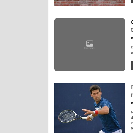
R
Ø
ø
R
N
d
v
b