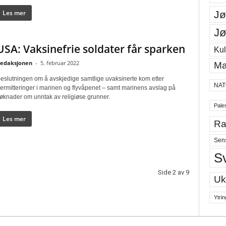
Les mer
Jø
Jø
USA: Vaksinefrie soldater får sparken
Kul
edaksjonen
-
5. februar 2022
Ma
eslutningen om å avskjedige samtlige uvaksinerte kom etter
NAT
ermitteringer i marinen og flyvåpenet – samt marinens avslag på
øknader om unntak av religiøse grunner.
Pales
Les mer
Ra
Sen
S
Side 2 av 9
Uk
Ytrin