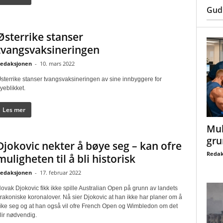
Gud
Østerrike stanser
tvangsvaksineringen
edaksjonen
-
10. mars 2022
sterrike stanser tvangsvaksineringen av sine innbyggere for
yeblikket.
Les mer
Mul
gru
Djokovic nekter å bøye seg – kan ofre
Redak
muligheten til å bli historisk
edaksjonen
-
17. februar 2022
ovak Djokovic fikk ikke spille Australian Open på grunn av landets
rakoniske koronalover. Nå sier Djokovic at han ikke har planer om å
ike seg og at han også vil ofre French Open og Wimbledon om det
lir nødvendig.