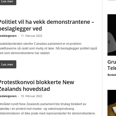
Les mer
Politiet vil ha vekk demonstrantene –
beslaglegger ved
edaksjonen
-
11. februar 2022
astebilprotesten utenfor Canadas parlament er et problem
akthaverne så raskt som mulig vil løse. Nå beslaglegger politiet også
ed som demonstrantene har stablet.
Gru
Les mer
Tel
Redak
Protestkonvoi blokkerte New
Zealands hovedstad
edaksjonen
-
10. februar 2022
mrådet rundt New Zealands parlament ble tirsdag blokkert av
jøretøy i en protest mot maske- og vaksinasjonstvang.
tatsministeren vil ikke prate med representanter for demonstrantene.