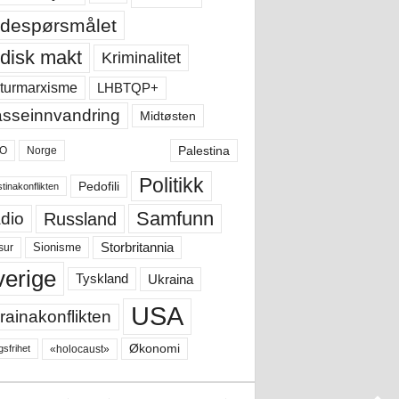
despørsmålet
disk makt
Kriminalitet
LHBTQP+
turmarxisme
sseinnvandring
Midtøsten
Palestina
O
Norge
Politikk
Pedofili
tinakonflikten
Samfunn
Russland
dio
Storbritannia
sur
Sionisme
verige
Ukraina
Tyskland
USA
rainakonflikten
Økonomi
«holocaust»
gsfrihet