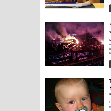
S
M
n
l
h
R
I
p