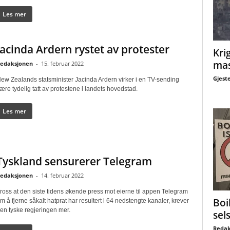
Les mer
Jacinda Ardern rystet av protester
Krig
mas
edaksjonen
-
15. februar 2022
Gjest
ew Zealands statsminister Jacinda Ardern virker i en TV-sending
ære tydelig tatt av protestene i landets hovedstad.
Les mer
Tyskland sensurerer Telegram
edaksjonen
-
14. februar 2022
ross at den siste tidens økende press mot eierne til appen Telegram
Boi
m å fjerne såkalt hatprat har resultert i 64 nedstengte kanaler, krever
en tyske regjeringen mer.
sel
Redak