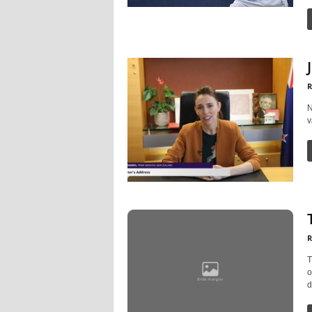
R
N
v
R
T
o
d