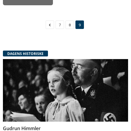
7
8
9
DAGENS HISTORISKE
Gudrun Himmler