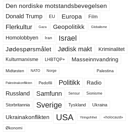
Den nordiske motstandsbevegelsen
Europa
Donald Trump
Film
EU
Flerkultur
Geopolitikk
Gaza
Globalisme
Israel
Homolobbyen
Iran
Jødisk makt
Jødespørsmålet
Kriminalitet
Masseinnvandring
LHBTQP+
Kulturmarxisme
Midtøsten
Palestina
NATO
Norge
Politikk
Radio
Pedofili
Palestinakonflikten
Samfunn
Russland
Sensur
Sionisme
Sverige
Ukraina
Storbritannia
Tyskland
USA
Ukrainakonflikten
«holocaust»
Ytringsfrihet
Økonomi