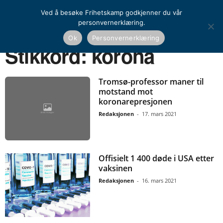
Ved å besøke Frihetskamp godkjenner du vår
personvernerklæring.
Ok
Personvernerklæring
Hjem
Stikkord
Korona
Stikkord: korona
Tromsø-professor maner til
motstand mot
koronarepresjonen
Redaksjonen
-
17. mars 2021
Offisielt 1 400 døde i USA etter
vaksinen
Redaksjonen
-
16. mars 2021