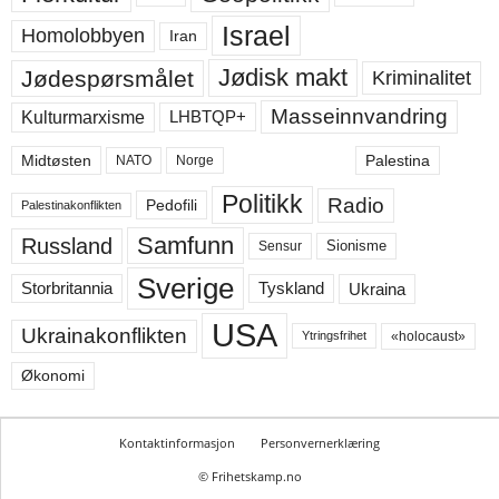
Israel
Homolobbyen
Iran
Jødisk makt
Jødespørsmålet
Kriminalitet
Masseinnvandring
LHBTQP+
Kulturmarxisme
Midtøsten
Palestina
NATO
Norge
Politikk
Radio
Pedofili
Palestinakonflikten
Samfunn
Russland
Sensur
Sionisme
Sverige
Ukraina
Storbritannia
Tyskland
USA
Ukrainakonflikten
«holocaust»
Ytringsfrihet
Økonomi
Kontaktinformasjon
Personvernerklæring
© Frihetskamp.no