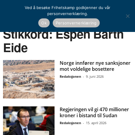
Ved å besøke Frihetskamp godkjenner du vår
personvernerklæring.
Ok
Personvernerklæring
Hjem
Stikkord
Espen Barth Eide
Stikkord: Espen Barth
Eide
Norge innfører nye sanksjoner
mot voldelige bosettere
Redaksjonen
-
9. juni 2026
Regjeringen vil gi 470 millioner
kroner i bistand til Sudan
Redaksjonen
-
15. april 2026