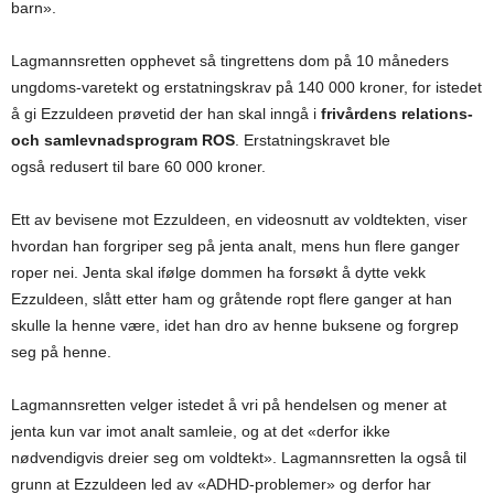
barn».
Lagmannsretten opphevet så tingrettens dom på 10 måneders
ungdoms-varetekt og erstatningskrav på 140 000 kroner, for istedet
å gi Ezzuldeen prøvetid der han skal inngå i
frivårdens relations-
och samlevnadsprogram ROS
.
Erstatningskravet ble
også redusert til bare 60 000 kroner.
Ett av bevisene mot Ezzuldeen, en videosnutt av voldtekten, viser
hvordan han forgriper seg på jenta analt, mens hun flere ganger
roper nei. Jenta skal ifølge dommen ha forsøkt å dytte vekk
Ezzuldeen, slått etter ham og gråtende ropt flere ganger at han
skulle la henne være, idet han dro av henne buksene og forgrep
seg på henne.
Lagmannsretten velger istedet å vri på hendelsen og mener at
jenta kun var imot analt samleie, og at det «derfor ikke
nødvendigvis dreier seg om voldtekt». Lagmannsretten la også til
grunn at Ezzuldeen led av «ADHD-problemer» og derfor har