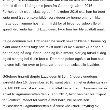
forhold til den 14 år gamle jenta fra Göteborg, våren 2016.
Forholdet tok siden slutt, og den 4. oktober 2016 skal han ha truet
jenta med å spre nakenbilder og videoer av henne om hun ikke
møtte opp hjemme hos ham. I frykt for at bilder og video ville bli
spredt dro jenta hjem til Ezzuldeen, hvor hun her ble voldtatt analt.
Ifølge dommen skal Ezzuldeen ha sendt nakenbildene til henne og
blant annet lagt til følgende tekst under et av bildene: «Hør her, du
har en dag på deg. Ser du den og ikke svarer, sier jeg farvel til deg
og så sier jeg hei til din bror.» Dommen peker også til at han skal
ha vært fullt klar over at jenta var under den seksuelle lavalder.
Göteborg tingrett dømte Ezzuldeen til 10 måneders ungdoms-
varetekt den 16. desember 2016, samt påla ham et erstatningskrav
på 140 000 svenske kroner, for voldtekt av et barn. Dommen ble så
anket til lagmannsretten den 7. april 2017, hvor han her ble frikjent
for voldtekt. Istedet for voldtekt mot barn, ble hendelsen
reklassifisert i lagmannsretten til å være «seksuell utnytting av