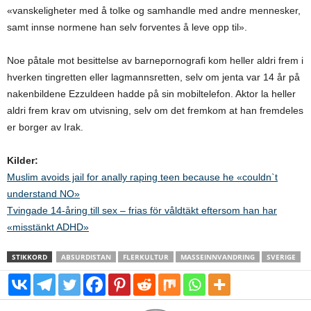
«vanskeligheter med å tolke og samhandle med andre mennesker,
samt innse normene han selv forventes å leve opp til».
Noe påtale mot besittelse av barnepornografi kom heller aldri frem i
hverken tingretten eller lagmannsretten, selv om jenta var 14 år på
nakenbildene Ezzuldeen hadde på sin mobiltelefon. Aktor la heller
aldri frem krav om utvisning, selv om det fremkom at han fremdeles
er borger av Irak.
Kilder:
Muslim avoids jail for anally raping teen because he «couldn`t
understand NO»
Tvingade 14-åring till sex – frias för våldtäkt eftersom han har
«misstänkt ADHD»
STIKKORD
ABSURDISTAN
FLERKULTUR
MASSEINNVANDRING
SVERIGE