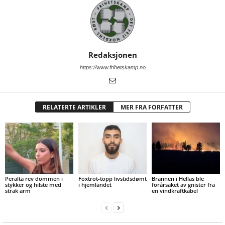
Redaksjonen
https://www.frihetskamp.no
RELATERTE ARTIKLER
MER FRA FORFATTER
Peralta rev dommen i
Foxtrot-topp livstidsdømt
Brannen i Hellas ble
stykker og hilste med
i hjemlandet
forårsaket av gnister fra
strak arm
en vindkraftkabel