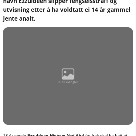
navn Ezzuldeen slipper fengselsstraff og
utvisning etter å ha voldtatt ei 14 år gammel
jente analt.
18 år gamle
Ezzuldeen Hisham Abd Abd
fra Irak skal ha hatt et