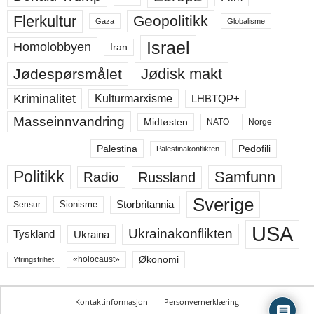
Flerkultur
Geopolitikk
Gaza
Globalisme
Israel
Homolobbyen
Iran
Jødisk makt
Jødespørsmålet
Kriminalitet
LHBTQP+
Kulturmarxisme
Masseinnvandring
Midtøsten
NATO
Norge
Palestina
Pedofili
Palestinakonflikten
Politikk
Samfunn
Russland
Radio
Sverige
Storbritannia
Sensur
Sionisme
USA
Ukrainakonflikten
Ukraina
Tyskland
Økonomi
«holocaust»
Ytringsfrihet
Kontaktinformasjon
Personvernerklæring