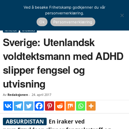
Ved å besøke Frihetskamp godkjenner du vår
personvernerklæring.
Hjem
Nyheter
Sverige: Utenlandsk voldtektsmann med ADHD slipper fengsel og
Ok
Personvernerklæring
utvisning
NYHETER
UTENRIKS
Sverige: Utenlandsk
voldtektsmann med ADHD
slipper fengsel og
utvisning
Av
Redaksjonen
-
24. april 2017
ABSURDISTAN
En iraker ved