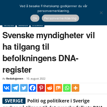
Ved å besøke Frihetskamp godkjenner du vår
personvernerklæring.
Hjem
Nyheter
Norden
Svenske myndigheter vil ha tilgang til befolkningens
Ok
Personvernerklæring
DNA-register
NYHETER
NORDEN
UTENRIKS
Svenske myndigheter vil
ha tilgang til
befolkningens DNA-
register
Av
Redaksjonen
-
10. august 2022
SVERIGE
Politi og politikere i Sverige