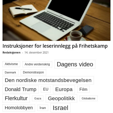
Instruksjoner for leserinnlegg på Frihetskamp
Redaksjonen
-
14. desember 2021
Dagens video
Aktivisme
Andre verdenskrig
Demonstrasjon
Danmark
Den nordiske motstandsbevegelsen
Europa
Donald Trump
Film
EU
Flerkultur
Geopolitikk
Gaza
Globalisme
Israel
Homolobbyen
Iran