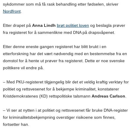
sykdommer som må få rask behandling etter fødselen, skriver
Nordfront
.
Etter drapet på
Anna Lindh
brøt politiet loven
og beslagla prøver
fra registeret for å sammenlikne med DNA på drapsvåpenet.
Etter denne eneste gangen registeret har blitt brukt i en
etterforskning har det vært nødvendig med en bestemmelse fra en
domstol for å hente ut prøver fra registeret. Dette er noe svenske
politikere vil endre på.
– Med PKU-registeret tilgjengelig blir det et veldig kraftig verktøy for
politiet og rettsvesenet for å bekjempe kriminalitet, konstaterer
Kristdemokratenes (KD) rettspolitiske talsmann
Andreas Carlson
.
– Vi ser at nytten i at politiet og rettsvesenet får bruke DNA-register
for kriminalitetsbekjempning overstiger risikoene som finnes,
fortsetter han.