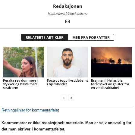
Redaksjonen
https://www.frihetskamp.no
RELATERTE ARTIKLER
MER FRA FORFATTER
Peralta rev dommen i
Foxtrot-topp livstidsdømt
Brannen i Hellas ble
stykker og hilste med
i hjemlandet
forårsaket av gnister fra
strak arm
en vindkraftkabel
Retningslinjer for kommentarfelet
Kommentarer er ikke redaksjonelt materiale. Man er selv ansvarlig for
det man skriver i kommentarfeltet.