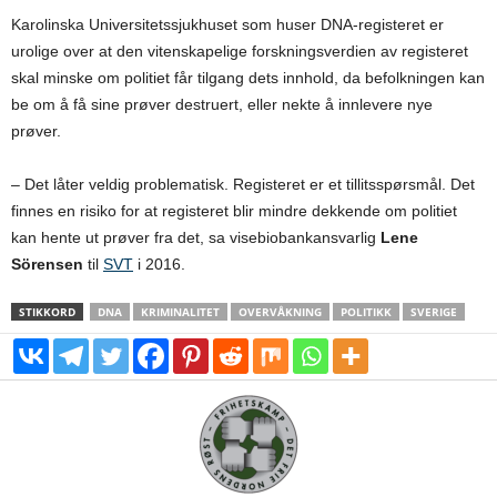
Karolinska Universitetssjukhuset som huser DNA-registeret er
urolige over at den vitenskapelige forskningsverdien av registeret
skal minske om politiet får tilgang dets innhold, da befolkningen kan
be om å få sine prøver destruert, eller nekte å innlevere nye
prøver.
– Det låter veldig problematisk. Registeret er et tillitsspørsmål. Det
finnes en risiko for at registeret blir mindre dekkende om politiet
kan hente ut prøver fra det, sa visebiobankansvarlig
Lene
Sörensen
til
SVT
i 2016.
STIKKORD
DNA
KRIMINALITET
OVERVÅKNING
POLITIKK
SVERIGE