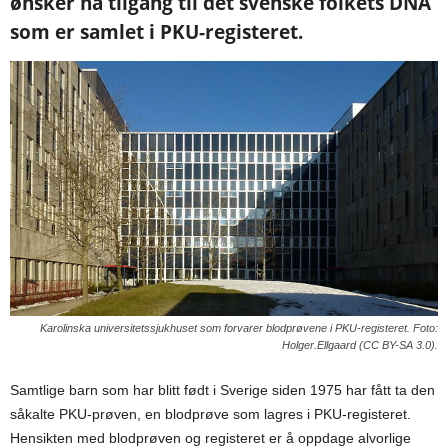
ønsker nå tilgang til det svenske folkets DNA
som er samlet i PKU-registeret.
Karolinska universitetssjukhuset som forvarer blodprøvene i PKU-registeret. Foto:
Holger.Ellgaard (CC BY-SA 3.0).
Samtlige barn som har blitt født i Sverige siden 1975 har fått ta den
såkalte PKU-prøven, en blodprøve som lagres i PKU-registeret.
Hensikten med blodprøven og registeret er å oppdage alvorlige