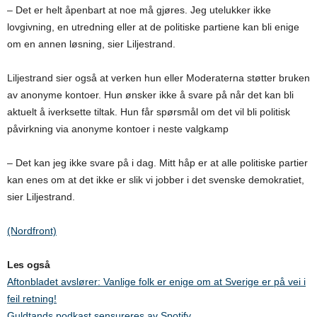
– Det er helt åpenbart at noe må gjøres. Jeg utelukker ikke
lovgivning, en utredning eller at de politiske partiene kan bli enige
om en annen løsning, sier Liljestrand.
Liljestrand sier også at verken hun eller Moderaterna støtter bruken
av anonyme kontoer. Hun ønsker ikke å svare på når det kan bli
aktuelt å iverksette tiltak. Hun får spørsmål om det vil bli politisk
påvirkning via anonyme kontoer i neste valgkamp
– Det kan jeg ikke svare på i dag. Mitt håp er at alle politiske partier
kan enes om at det ikke er slik vi jobber i det svenske demokratiet,
sier Liljestrand.
(Nordfront)
Les også
Aftonbladet avslører: Vanlige folk er enige om at Sverige er på vei i
feil retning!
Guldtands podkast sensureres av Spotify