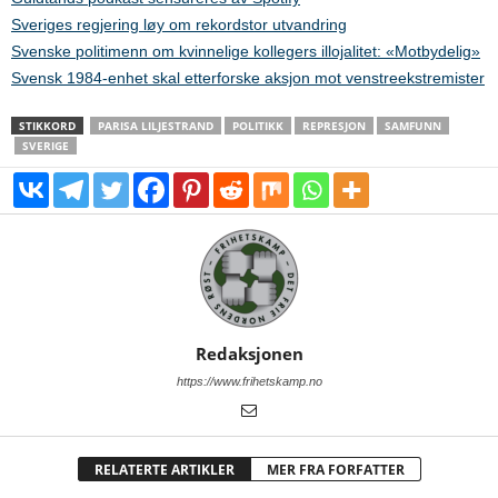
Sveriges regjering løy om rekordstor utvandring
Svenske politimenn om kvinnelige kollegers illojalitet: «Motbydelig»
Svensk 1984-enhet skal etterforske aksjon mot venstreekstremister
STIKKORD
PARISA LILJESTRAND
POLITIKK
REPRESJON
SAMFUNN
SVERIGE
Redaksjonen
https://www.frihetskamp.no
RELATERTE ARTIKLER
MER FRA FORFATTER