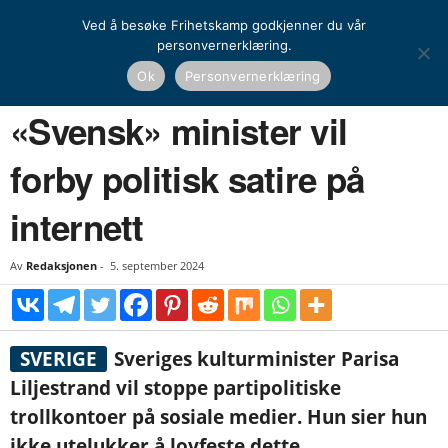
Ved å besøke Frihetskamp godkjenner du vår
personvernerklæring.
Hjem
Nyheter
Norden
«Svensk» minister vil forby politisk satire på internett
Ok
Personvernerklæring
NYHETER
NORDEN
UTENRIKS
«Svensk» minister vil
forby politisk satire på
internett
Av
Redaksjonen
-
5. september 2024
SVERIGE
Sveriges kulturminister Parisa
Liljestrand vil stoppe partipolitiske
trollkontoer på sosiale medier. Hun sier hun
ikke utelukker å lovfeste dette.