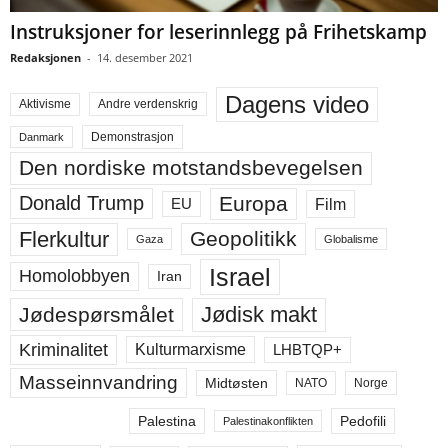
Instruksjoner for leserinnlegg på Frihetskamp
Redaksjonen
-
14. desember 2021
Dagens video
Aktivisme
Andre verdenskrig
Demonstrasjon
Danmark
Den nordiske motstandsbevegelsen
Europa
Donald Trump
Film
EU
Flerkultur
Geopolitikk
Gaza
Globalisme
Israel
Homolobbyen
Iran
Jødisk makt
Jødespørsmålet
Kriminalitet
LHBTQP+
Kulturmarxisme
Masseinnvandring
Midtøsten
NATO
Norge
Palestina
Pedofili
Palestinakonflikten