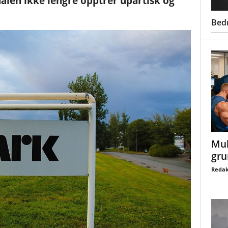
alen ikke lengre opptrer upartisk og
Bed
Mul
gru
Redak