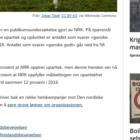
Foto:
Jonas Tisell
,
CC BY 4.0
, via Wikimedia Commons.
v en publikumsundersøkelse gjort av NRK. På spørsmål
e upartisk og upåvirket er antallet som svarer «ganske
Krig
2016. Antallet som svarer «ganske godt» går ned fra 58
mas
Gjest
rosent at NRK opptrer upartisk, men denne trenden ser nå
prosent at NRK oppfyller målsettingen om upartiskhet
 til sammen 12 prosent i 2016.
river bak en rekke hetskampanjer mot Den nordiske
om å
spre grove løgner om organisasjonen.
ndsbevegelsen
Boi
otstandsbevegelsen
sel