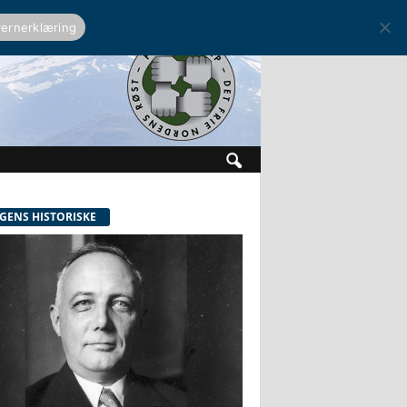
ernerklæring
GENS HISTORISKE