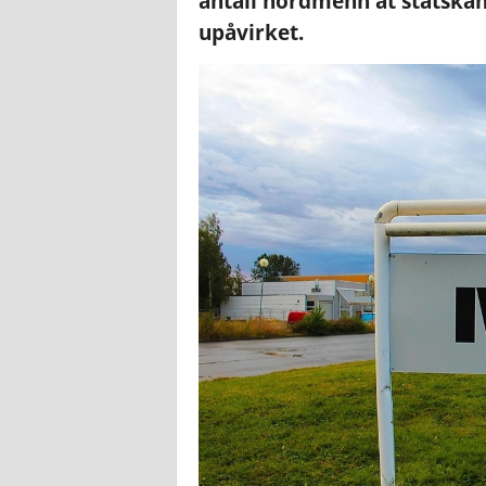
antall nordmenn at statskan
upåvirket.