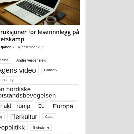
truksjoner for leserinnlegg på
hetskamp
sjonen
-
14. desember 2021
visme
Andre verdenskrig
gens video
Danmark
onstrasjon
n nordiske
tstandsbevegelsen
Europa
nald Trump
EU
Flerkultur
m
Gaza
opolitikk
Globalisme