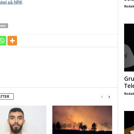
kkel på NRK
Redak
NRK
Gru
Tel
Redak
ATTER