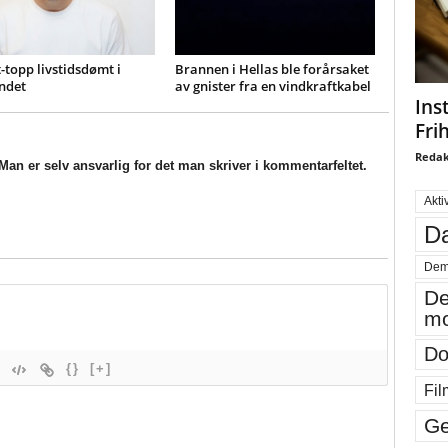
-topp livstidsdømt i
Brannen i Hellas ble forårsaket
ndet
av gnister fra en vindkraftkabel
Ins
Fri
Redak
an er selv ansvarlig for det man skriver i kommentarfeltet.
Akti
Da
Dem
De
mo
Do
{}
[+]
Fil
Ge