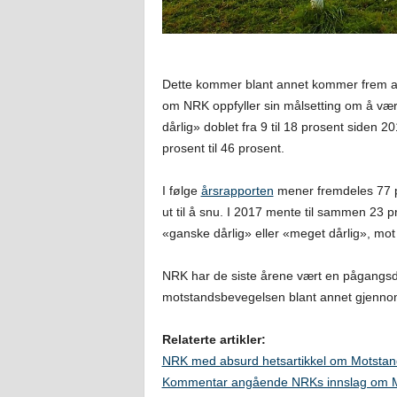
Dette kommer blant annet kommer frem a
om NRK oppfyller sin målsetting om å vær
dårlig» doblet fra 9 til 18 prosent siden 
prosent til 46 prosent.
I følge
årsrapporten
mener fremdeles 77 p
ut til å snu. I 2017 mente til sammen 23 
«ganske dårlig» eller «meget dårlig», mot
NRK har de siste årene vært en pågangsd
motstandsbevegelsen blant annet gjenn
Relaterte artikler:
NRK med absurd hetsartikkel om Motsta
Kommentar angående NRKs innslag om M