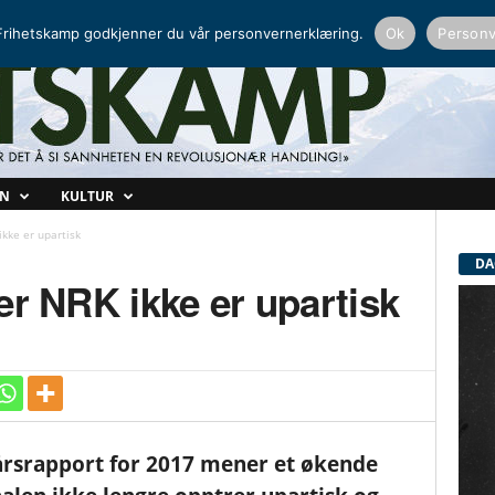
NORDISK RADIO
PEERTUBE
rihetskamp godkjenner du vår personvernerklæring.
Ok
Personv
ON
KULTUR
ikke er upartisk
DA
er NRK ikke er upartisk
årsrapport for 2017 mener et økende