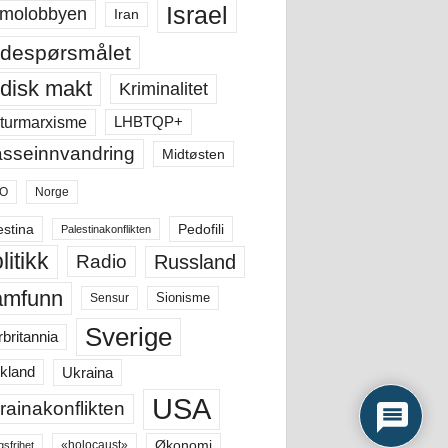
Israel
molobbyen
Iran
despørsmålet
disk makt
Kriminalitet
LHBTQP+
turmarxisme
sseinnvandring
Midtøsten
O
Norge
estina
Pedofili
Palestinakonflikten
litikk
Russland
Radio
amfunn
Sensur
Sionisme
Sverige
rbritannia
Ukraina
kland
USA
rainakonflikten
Økonomi
«holocaust»
gsfrihet