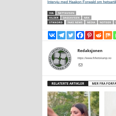
Intervju med Haakon Forwald om hetsarti
VIA
NETTAVISEN
KILDER
DAGSAVISEN
NRK
STIKKORD
FAKE NEWS
MEDIA
NOTISER
Redaksjonen
https://www.frihetskamp.no
RELATERTE ARTIKLER
MER FRA FORF