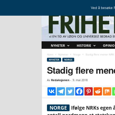
FRIHETSKAMP
DEN NORDISKE MOTSTANDSBEVEGELSEN
Ved å besøke F
F
NYHETER
HISTORIE
OPINI
r
i
Hjem
Nyheter
Norge
Stadig flere mener NRK 
h
NYHETER
NORGE
e
Stadig flere men
t
s
Av
Redaksjonen
-
9. mai 2018
k
a
m
p
NORGE
Ifølge NRKs egen 