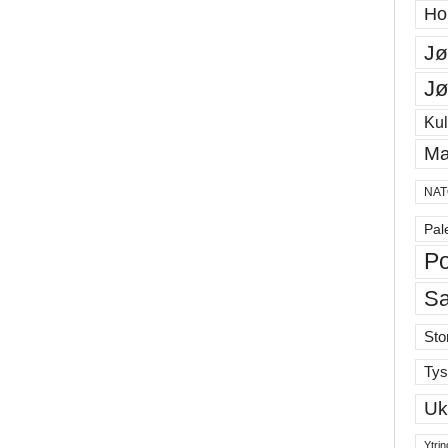
Ho
Jø
Jø
Kul
Ma
NAT
Pal
Po
S
Sto
Tys
Uk
Ytrin