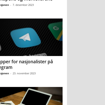
sjonen
-
7. desember 2023
pper for nasjonalister på
egram
sjonen
-
23. november 2023