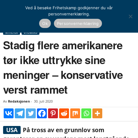
Ved å besøke Frihetskamp godkjenner du vår
personvernerklæring.
Hjem
Nyheter
Stadig flere amerikanere tør ikke uttrykke sine meninger –
Ok
Personvernerklæring
konservative verst rammet
NYHETER
UTENRIKS
Stadig flere amerikanere
tør ikke uttrykke sine
meninger – konservative
verst rammet
Av
Redaksjonen
-
30. juli 2020
USA
På tross av en grunnlov som