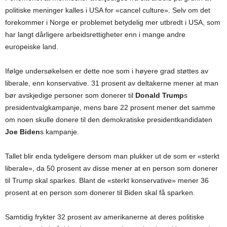
politiske meninger kalles i USA for «cancel culture». Selv om det
forekommer i Norge er problemet betydelig mer utbredt i USA, som
har langt dårligere arbeidsrettigheter enn i mange andre
europeiske land.
Ifølge undersøkelsen er dette noe som i høyere grad støttes av
liberale, enn konservative. 31 prosent av deltakerne mener at man
bør avskjedige personer som donerer til
Donald Trump
s
presidentvalgkampanje, mens bare 22 prosent mener det samme
om noen skulle donere til den demokratiske presidentkandidaten
Joe Biden
s kampanje.
Tallet blir enda tydeligere dersom man plukker ut de som er «sterkt
liberale», da 50 prosent av disse mener at en person som donerer
til Trump skal sparkes. Blant de «sterkt konservative» mener 36
prosent at en person som donerer til Biden skal få sparken.
Samtidig frykter 32 prosent av amerikanerne at deres politiske