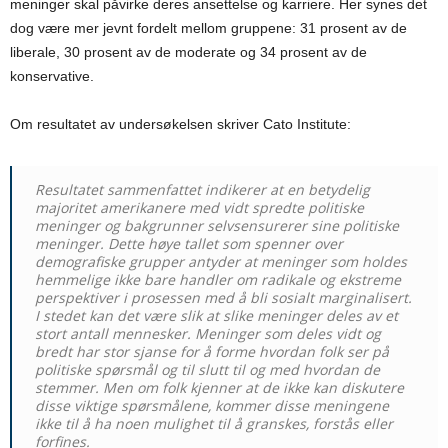
meninger skal påvirke deres ansettelse og karriere. Her synes det
dog være mer jevnt fordelt mellom gruppene: 31 prosent av de
liberale, 30 prosent av de moderate og 34 prosent av de
konservative.
Om resultatet av undersøkelsen skriver Cato Institute:
Resultatet sammenfattet indikerer at en betydelig
majoritet amerikanere med vidt spredte politiske
meninger og bakgrunner selvsensurerer sine politiske
meninger. Dette høye tallet som spenner over
demografiske grupper antyder at meninger som holdes
hemmelige ikke bare handler om radikale og ekstreme
perspektiver i prosessen med å bli sosialt marginalisert.
I stedet kan det være slik at slike meninger deles av et
stort antall mennesker. Meninger som deles vidt og
bredt har stor sjanse for å forme hvordan folk ser på
politiske spørsmål og til slutt til og med hvordan de
stemmer. Men om folk kjenner at de ikke kan diskutere
disse viktige spørsmålene, kommer disse meningene
ikke til å ha noen mulighet til å granskes, forstås eller
forfines.