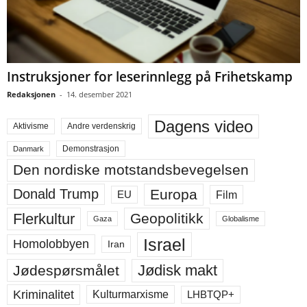
Instruksjoner for leserinnlegg på Frihetskamp
Redaksjonen
-
14. desember 2021
Dagens video
Aktivisme
Andre verdenskrig
Demonstrasjon
Danmark
Den nordiske motstandsbevegelsen
Europa
Donald Trump
Film
EU
Flerkultur
Geopolitikk
Gaza
Globalisme
Israel
Homolobbyen
Iran
Jødisk makt
Jødespørsmålet
Kriminalitet
LHBTQP+
Kulturmarxisme