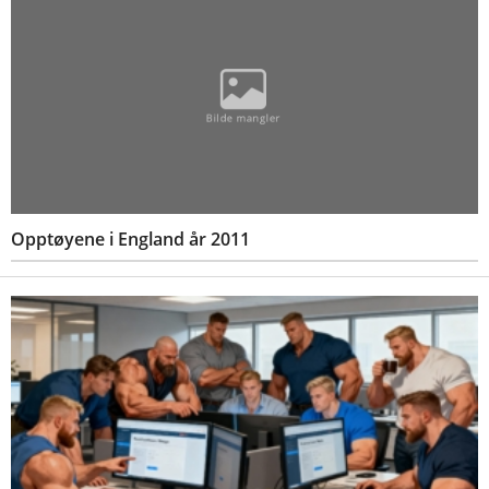
Opptøyene i England år 2011