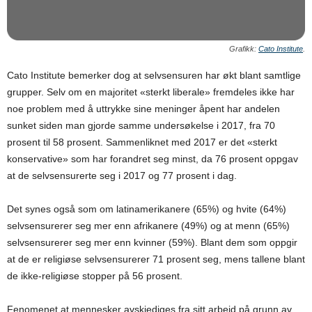
Grafikk:
Cato Institute
.
Cato Institute bemerker dog at selvsensuren har økt blant samtlige
grupper. Selv om en majoritet «sterkt liberale» fremdeles ikke har
noe problem med å uttrykke sine meninger åpent har andelen
sunket siden man gjorde samme undersøkelse i 2017, fra 70
prosent til 58 prosent. Sammenliknet med 2017 er det «sterkt
konservative» som har forandret seg minst, da 76 prosent oppgav
at de selvsensurerte seg i 2017 og 77 prosent i dag.
Det synes også som om latinamerikanere (65%) og hvite (64%)
selvsensurerer seg mer enn afrikanere (49%) og at menn (65%)
selvsensurerer seg mer enn kvinner (59%). Blant dem som oppgir
at de er religiøse selvsensurerer 71 prosent seg, mens tallene blant
de ikke-religiøse stopper på 56 prosent.
Fenomenet at mennesker avskjediges fra sitt arbeid på grunn av