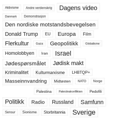
Dagens video
Aktivisme
Andre verdenskrig
Demonstrasjon
Danmark
Den nordiske motstandsbevegelsen
Europa
Donald Trump
Film
EU
Flerkultur
Geopolitikk
Gaza
Globalisme
Israel
Homolobbyen
Iran
Jødisk makt
Jødespørsmålet
Kriminalitet
LHBTQP+
Kulturmarxisme
Masseinnvandring
Midtøsten
NATO
Norge
Palestina
Pedofili
Palestinakonflikten
Politikk
Samfunn
Russland
Radio
Sverige
Storbritannia
Sensur
Sionisme