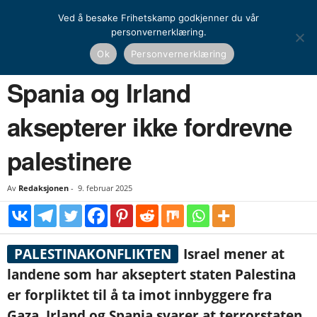
Ved å besøke Frihetskamp godkjenner du vår
personvernerklæring.
Hjem
Nyheter
Spania og Irland aksepterer ikke fordrevne palestinere
Ok
Personvernerklæring
NYHETER
UTENRIKS
Spania og Irland
aksepterer ikke fordrevne
palestinere
Av
Redaksjonen
-
9. februar 2025
PALESTINAKONFLIKTEN
Israel mener at
landene som har akseptert staten Palestina
er forpliktet til å ta imot innbyggere fra
Gaza. Irland og Spania svarer at terrorstaten