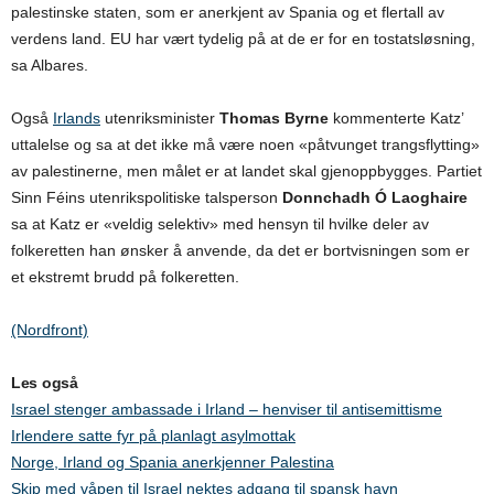
palestinske staten, som er anerkjent av Spania og et flertall av
verdens land. EU har vært tydelig på at de er for en tostatsløsning,
sa Albares.
Også
Irlands
utenriksminister
Thomas Byrne
kommenterte Katz’
uttalelse og sa at det ikke må være noen «påtvunget trangsflytting»
av palestinerne, men målet er at landet skal gjenoppbygges. Partiet
Sinn Féins utenrikspolitiske talsperson
Donnchadh Ó Laoghaire
sa at Katz er «veldig selektiv» med hensyn til hvilke deler av
folkeretten han ønsker å anvende, da det er bortvisningen som er
et ekstremt brudd på folkeretten.
(Nordfront)
Les også
Israel stenger ambassade i Irland – henviser til antisemittisme
Irlendere satte fyr på planlagt asylmottak
Norge, Irland og Spania anerkjenner Palestina
Skip med våpen til Israel nektes adgang til spansk havn