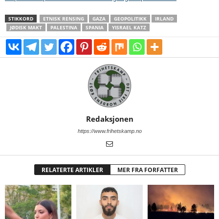
STIKKORD
ETNISK RENSING
GAZA
GEOPOLITIKK
IRLAND
JØDISK MAKT
PALESTINA
SPANIA
YISRAEL KATZ
Redaksjonen
https://www.frihetskamp.no
RELATERTE ARTIKLER
MER FRA FORFATTER