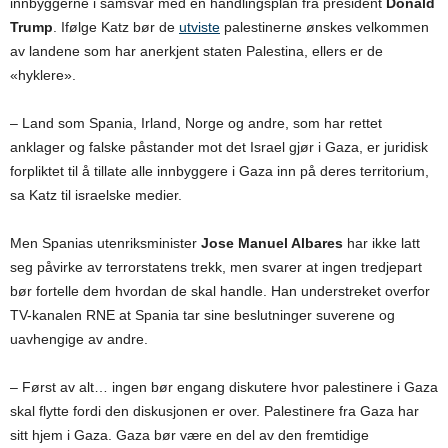
innbyggerne i samsvar med en handlingsplan fra president
Donald
Trump
. Ifølge Katz bør de
utviste
palestinerne ønskes velkommen
av landene som har anerkjent staten Palestina, ellers er de
«hyklere».
– Land som Spania, Irland, Norge og andre, som har rettet
anklager og falske påstander mot det Israel gjør i Gaza, er juridisk
forpliktet til å tillate alle innbyggere i Gaza inn på deres territorium,
sa Katz til israelske medier.
Men Spanias utenriksminister
Jose Manuel Albares
har ikke latt
seg påvirke av terrorstatens trekk, men svarer at ingen tredjepart
bør fortelle dem hvordan de skal handle. Han understreket overfor
TV-kanalen RNE at Spania tar sine beslutninger suverene og
uavhengige av andre.
– Først av alt… ingen bør engang diskutere hvor palestinere i Gaza
skal flytte fordi den diskusjonen er over. Palestinere fra Gaza har
sitt hjem i Gaza. Gaza bør være en del av den fremtidige