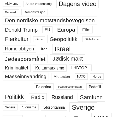
Dagens video
Aktivisme
Andre verdenskrig
Demonstrasjon
Danmark
Den nordiske motstandsbevegelsen
Europa
Donald Trump
Film
EU
Flerkultur
Geopolitikk
Gaza
Globalisme
Israel
Homolobbyen
Iran
Jødisk makt
Jødespørsmålet
Kriminalitet
LHBTQP+
Kulturmarxisme
Masseinnvandring
Midtøsten
NATO
Norge
Palestina
Pedofili
Palestinakonflikten
Politikk
Samfunn
Russland
Radio
Sverige
Storbritannia
Sensur
Sionisme