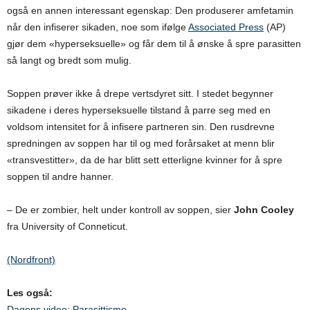
også en annen interessant egenskap: Den produserer amfetamin
når den infiserer sikaden, noe som ifølge
Associated Press
(AP)
gjør dem
«
hyperseksuelle
»
og får dem til å ønske å spre parasitten
så langt og bredt som mulig.
Soppen prøver ikke å drepe vertsdyret sitt. I stedet begynner
sikadene i deres hyperseksuelle tilstand å parre seg med en
voldsom intensitet for å infisere partneren sin. Den rusdrevne
spredningen av soppen har til og med forårsaket at menn blir
«transvestitter», da de har blitt sett etterligne kvinner for å spre
soppen til andre hanner.
–
De er zombier, helt under kontroll av soppen, sier
John Cooley
fra University of Conneticut.
(Nordfront)
Les også:
Dagens video: Parasittisme