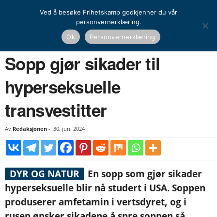
Ved å besøke Frihetskamp godkjenner du vår
personvernerklæring.
Hjem
Nyheter
Sopp gjør sikader til hyperseksuelle transvestitter
Ok
Personvernerklæring
NYHETER
UTENRIKS
Sopp gjør sikader til
hyperseksuelle
transvestitter
Av
Redaksjonen
-
30. juni 2024
DYR OG NATUR
En sopp som gjør sikader
hyperseksuelle blir nå studert i USA. Soppen
produserer amfetamin i vertsdyret, og i
rusen ønsker sikadene å spre soppen så