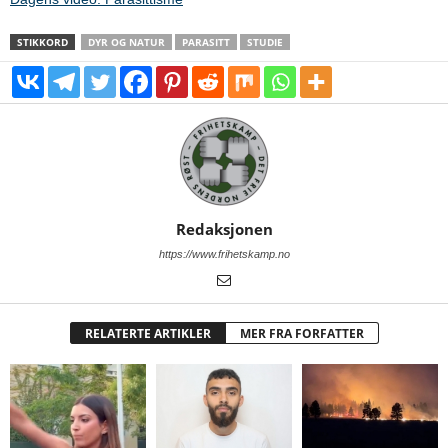
STIKKORD
DYR OG NATUR
PARASITT
STUDIE
Redaksjonen
https://www.frihetskamp.no
RELATERTE ARTIKLER
MER FRA FORFATTER