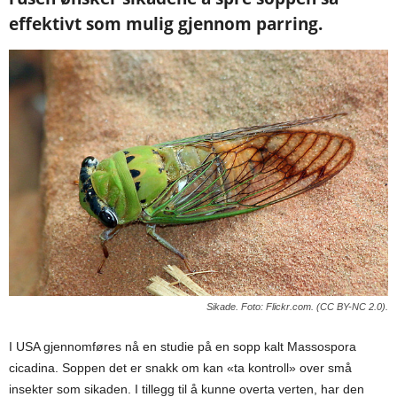
effektivt som mulig gjennom parring.
Sikade. Foto: Flickr.com. (CC BY-NC 2.0).
I USA gjennomføres nå en studie på en sopp kalt Massospora
cicadina. Soppen det er snakk om kan «ta kontroll» over små
insekter som sikaden. I tillegg til å kunne overta verten, har den