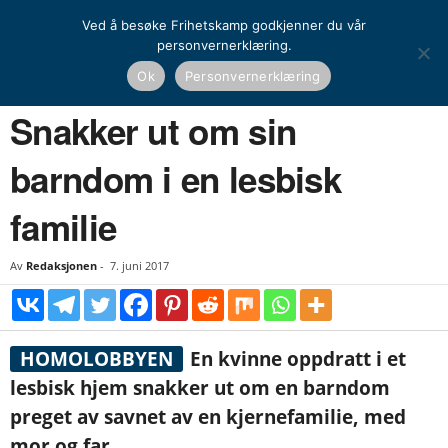
Ved å besøke Frihetskamp godkjenner du vår
personvernerklæring.
Hjem
Nyheter
Globalt
Snakker ut om sin barndom i en lesbisk familie
Ok
Personvernerklæring
NYHETER
GLOBALT
Snakker ut om sin
barndom i en lesbisk
familie
Av
Redaksjonen
-
7. juni 2017
HOMOLOBBYEN
En kvinne oppdratt i et
lesbisk hjem snakker ut om en barndom
preget av savnet av en kjernefamilie, med
mor og far.