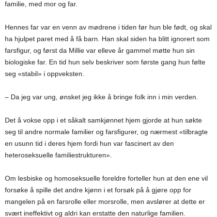
familie, med mor og far.
Hennes far var en venn av mødrene i tiden før hun ble født, og skal
ha hjulpet paret med å få barn. Han skal siden ha blitt ignorert som
farsfigur, og først da Millie var elleve år gammel møtte hun sin
biologiske far. En tid hun selv beskriver som første gang hun følte
seg «stabil» i oppveksten.
– Da jeg var ung, ønsket jeg ikke å bringe folk inn i min verden.
Det å vokse opp i et såkalt samkjønnet hjem gjorde at hun søkte
seg til andre normale familier og farsfigurer, og nærmest «tilbragte
en usunn tid i deres hjem fordi hun var fascinert av den
heteroseksuelle familiestrukturen».
Om lesbiske og homoseksuelle foreldre forteller hun at den ene vil
forsøke å spille det andre kjønn i et forsøk på å gjøre opp for
mangelen på en farsrolle eller morsrolle, men avslører at dette er
svært ineffektivt og aldri kan erstatte den naturlige familien.