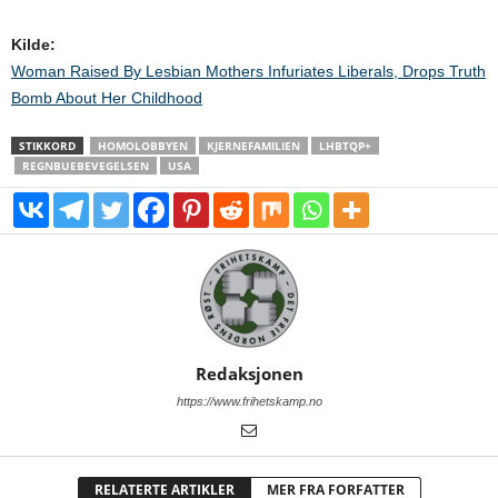
Kilde:
Woman Raised By Lesbian Mothers Infuriates Liberals, Drops Truth
Bomb About Her Childhood
STIKKORD
HOMOLOBBYEN
KJERNEFAMILIEN
LHBTQP+
REGNBUEBEVEGELSEN
USA
Redaksjonen
https://www.frihetskamp.no
RELATERTE ARTIKLER
MER FRA FORFATTER