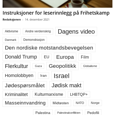
Instruksjoner for leserinnlegg på Frihetskamp
Redaksjonen
-
14. desember 2021
Dagens video
Aktivisme
Andre verdenskrig
Demonstrasjon
Danmark
Den nordiske motstandsbevegelsen
Europa
Donald Trump
Film
EU
Flerkultur
Geopolitikk
Gaza
Globalisme
Israel
Homolobbyen
Iran
Jødisk makt
Jødespørsmålet
Kriminalitet
LHBTQP+
Kulturmarxisme
Masseinnvandring
Midtøsten
NATO
Norge
Palestina
Pedofili
Palestinakonflikten