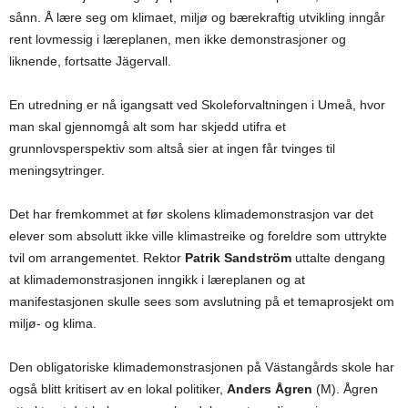
sånn. Å lære seg om klimaet, miljø og bærekraftig utvikling inngår
rent lovmessig i læreplanen, men ikke demonstrasjoner og
liknende, fortsatte Jägervall.
En utredning er nå igangsatt ved Skoleforvaltningen i Umeå, hvor
man skal gjennomgå alt som har skjedd utifra et
grunnlovsperspektiv som altså sier at ingen får tvinges til
meningsytringer.
Det har fremkommet at før skolens klimademonstrasjon var det
elever som absolutt ikke ville klimastreike og foreldre som uttrykte
tvil om arrangementet. Rektor
Patrik Sandström
uttalte dengang
at klimademonstrasjonen inngikk i læreplanen og at
manifestasjonen skulle sees som avslutning på et temaprosjekt om
miljø- og klima.
Den obligatoriske klimademonstrasjonen på Västangårds skole har
også blitt kritisert av en lokal politiker,
Anders Ågren
(M). Ågren