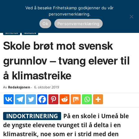
Ved å besøke Frihetskamp godkjenner du vår
personvernerklæring.
Hjem
Nyheter
Norden
Skole brøt mot svensk grunnlov – tvang elever til å
Ok
Personvernerklæring
klimastreike
NYHETER
NORDEN
Skole brøt mot svensk
grunnlov – tvang elever til
å klimastreike
Av
Redaksjonen
-
6. oktober 2019
INDOKTRINERING
På en skole i Umeå ble
de yngste elevene tvunget til å delta i en
klimastreik, noe som er i strid med den