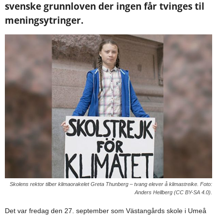
svenske grunnloven der ingen får tvinges til
meningsytringer.
Skolens rektor tilber klimaorakelet Greta Thunberg – tvang elever å klimastreike. Foto:
Anders Hellberg (CC BY-SA 4.0).
Det var fredag den 27. september som Västangårds skole i Umeå