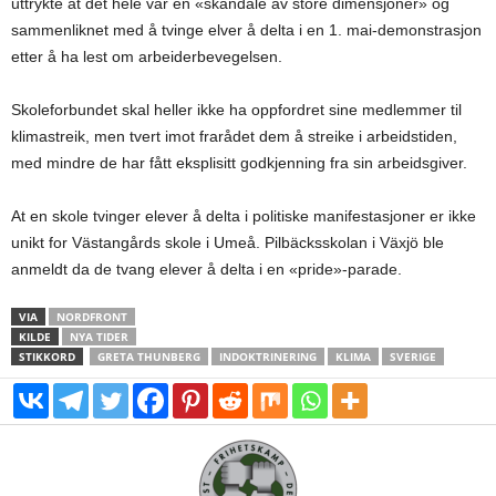
uttrykte at det hele var en «skandale av store dimensjoner» og
sammenliknet med å tvinge elver å delta i en 1. mai-demonstrasjon
etter å ha lest om arbeiderbevegelsen.
Skoleforbundet skal heller ikke ha oppfordret sine medlemmer til
klimastreik, men tvert imot frarådet dem å streike i arbeidstiden,
med mindre de har fått eksplisitt godkjenning fra sin arbeidsgiver.
At en skole tvinger elever å delta i politiske manifestasjoner er ikke
unikt for Västangårds skole i Umeå. Pilbäcksskolan i Växjö ble
anmeldt da de tvang elever å delta i en «pride»-parade.
VIA
NORDFRONT
KILDE
NYA TIDER
STIKKORD
GRETA THUNBERG
INDOKTRINERING
KLIMA
SVERIGE