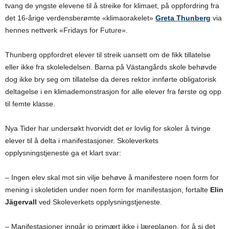
tvang de yngste elevene til å streike for klimaet, på oppfordring fra
det 16-årige verdensberømte «klimaorakelet»
Greta Thunberg
via
hennes nettverk «Fridays for Future».
Thunberg oppfordret elever til streik uansett om de fikk tillatelse
eller ikke fra skoleledelsen. Barna på Västangårds skole behøvde
dog ikke bry seg om tillatelse da deres rektor innførte obligatorisk
deltagelse i en klimademonstrasjon for alle elever fra første og opp
til femte klasse.
Nya Tider har undersøkt hvorvidt det er lovlig for skoler å tvinge
elever til å delta i manifestasjoner. Skoleverkets
opplysningstjeneste ga et klart svar:
–
Ingen elev skal mot sin vilje behøve å manifestere noen form for
mening i skoletiden under noen form for manifestasjon, fortalte
Elin
Jägervall
ved Skoleverkets opplysningstjeneste.
–
Manifestasjoner inngår jo primært ikke i læreplanen, for å si det