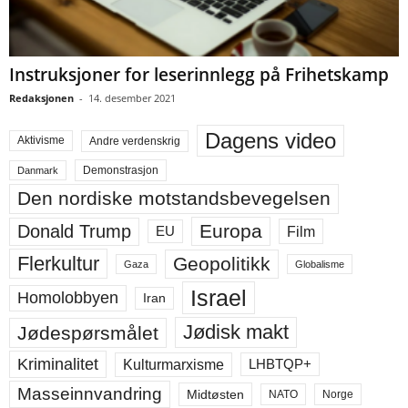
Instruksjoner for leserinnlegg på Frihetskamp
Redaksjonen
-
14. desember 2021
Dagens video
Aktivisme
Andre verdenskrig
Demonstrasjon
Danmark
Den nordiske motstandsbevegelsen
Europa
Donald Trump
Film
EU
Flerkultur
Geopolitikk
Gaza
Globalisme
Israel
Homolobbyen
Iran
Jødisk makt
Jødespørsmålet
Kriminalitet
LHBTQP+
Kulturmarxisme
Masseinnvandring
Midtøsten
NATO
Norge