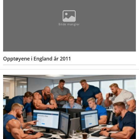
Opptøyene i England år 2011