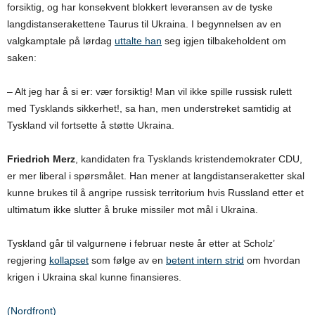
forsiktig, og har konsekvent blokkert leveransen av de tyske
langdistanserakettene Taurus til Ukraina. I begynnelsen av en
valgkamptale på lørdag
uttalte han
seg igjen tilbakeholdent om
saken:
– Alt jeg har å si er: vær forsiktig! Man vil ikke spille russisk rulett
med Tysklands sikkerhet!, sa han, men understreket samtidig at
Tyskland vil fortsette å støtte Ukraina.
Friedrich Merz
, kandidaten fra Tysklands kristendemokrater CDU,
er mer liberal i spørsmålet. Han mener at langdistanseraketter skal
kunne brukes til å angripe russisk territorium hvis Russland etter et
ultimatum ikke slutter å bruke missiler mot mål i Ukraina.
Tyskland går til valgurnene i februar neste år etter at Scholz’
regjering
kollapset
som følge av en
betent intern strid
om hvordan
krigen i Ukraina skal kunne finansieres.
(Nordfront)