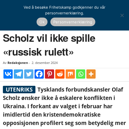
Ved å besøke Frihetskamp godkjenner du vår
personvernerklæring.
Hjem
Nyheter
Scholz vil ikke spille «russisk rulett»
Ok
Personvernerklæring
NYHETER
UTENRIKS
Scholz vil ikke spille
«russisk rulett»
Av
Redaksjonen
-
2. desember 2024
UTENRIKS
Tysklands forbundskansler Olaf
Scholz ønsker ikke å eskalere konflikten i
Ukraina. I forkant av valget i februar har
imidlertid den kristendemokratiske
opposisjonen profilert seg som betydelig mer