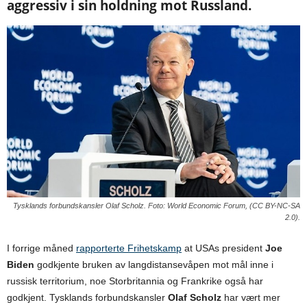
aggressiv i sin holdning mot Russland.
Tysklands forbundskansler Olaf Scholz. Foto: World Economic Forum, (CC BY-NC-SA
2.0).
I forrige måned
rapporterte Frihetskamp
at USAs president
Joe
Biden
godkjente bruken av langdistansevåpen mot mål inne i
russisk territorium, noe Storbritannia og Frankrike også har
godkjent. Tysklands forbundskansler
Olaf Scholz
har vært mer