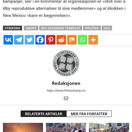
kampanjer, sier i en kommentar at organisasjonen er «stolt over å
tilby reproduktive alternativer til sine medlemmer» og at klinikken i
New Mexico «bare er begynnelsen».
STIKKORD
ABORT
DET SATANISKE TEMPELET
POLITIKK
USA
Redaksjonen
https://www.frihetskamp.no
RELATERTE ARTIKLER
MER FRA FORFATTER