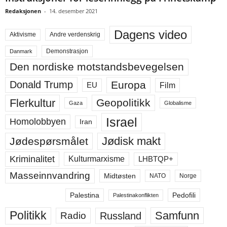
Redaksjonen
-
14. desember 2021
Dagens video
Aktivisme
Andre verdenskrig
Demonstrasjon
Danmark
Den nordiske motstandsbevegelsen
Europa
Donald Trump
Film
EU
Flerkultur
Geopolitikk
Gaza
Globalisme
Israel
Homolobbyen
Iran
Jødisk makt
Jødespørsmålet
Kriminalitet
LHBTQP+
Kulturmarxisme
Masseinnvandring
Midtøsten
NATO
Norge
Palestina
Pedofili
Palestinakonflikten
Politikk
Samfunn
Russland
Radio