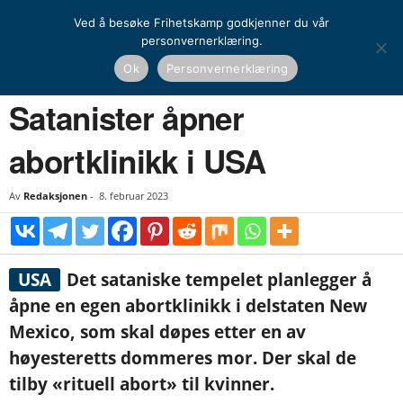
Ved å besøke Frihetskamp godkjenner du vår
personvernerklæring.
Hjem
Nyheter
Satanister åpner abortklinikk i USA
Ok
Personvernerklæring
NYHETER
UTENRIKS
Satanister åpner
abortklinikk i USA
Av
Redaksjonen
-
8. februar 2023
USA
Det sataniske tempelet planlegger å
åpne en egen abortklinikk i delstaten New
Mexico, som skal døpes etter en av
høyesteretts dommeres mor. Der skal de
tilby «rituell abort» til kvinner.