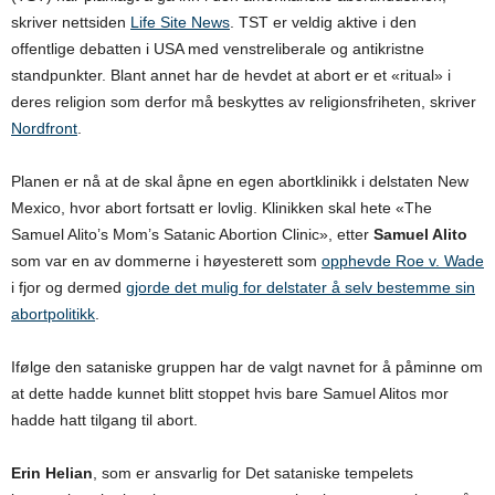
skriver nettsiden
Life Site News
. TST er veldig aktive i den
offentlige debatten i USA med venstreliberale og antikristne
standpunkter. Blant annet har de hevdet at abort er et «ritual» i
deres religion som derfor må beskyttes av religionsfriheten, skriver
Nordfront
.
Planen er nå at de skal åpne en egen abortklinikk i delstaten New
Mexico, hvor abort fortsatt er lovlig. Klinikken skal hete «The
Samuel Alito’s Mom’s Satanic Abortion Clinic», etter
Samuel Alito
som var en av dommerne i høyesterett som
opphevde Roe v. Wade
i fjor og dermed
gjorde det mulig for delstater å selv bestemme sin
abortpolitikk
.
Ifølge den sataniske gruppen har de valgt navnet for å påminne om
at dette hadde kunnet blitt stoppet hvis bare Samuel Alitos mor
hadde hatt tilgang til abort.
Erin Helian
, som er ansvarlig for Det sataniske tempelets