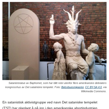
Sataniststatue av Baphomet, som har blitt reist utenfor flere amerikanske delstaters
kongresshus av Det satatniske tempelet. Foto:
Belcebuesmipastor
,
CC BY-SA 4.0
, via
Wikimedia Commons.
En satanistisk aktivistgruppe ved navn Det sataniske tempelet
(TST) har planlagt å gå inn i den amerikanske abortindustrien,