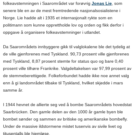
folkeavstemningen i Saarområdet var forøvrig
Jonas Lie
, som
senere ble en av de mest fremtredende nasjonalsosialistene i
Norge. Lie hadde alt i 1935 et internasjonalt rykte som en
politimann som kunne opprettholde lov og orden og fikk derfor i
oppgave å organisere folkeavstemninger i utlandet.
Da Saarområdets innbyggere gikk til valglokalene ble det tydelig at
de ville gjenforenes med Tyskland. 90,73 prosent ville gjenforenes
med Tyskland, 8,87 prosent stemte for status quo og bare 0,40
prosent ville tilhøre Frankrike. Valgdeltakelsen var 97,99 prosent av
de stemmeberettigede. Folkeforbundet hadde ikke noe annet valg
enn å gi landområdet tilbake til Tyskland, hvilket skjedde i mars
samme år.
I 1944 hevnet de allierte seg ved å bombe Saarområdets hovedstat
Saarbrücken. Den gamle delen av den 1000 år gamle byen ble
bombet sønder og sammen av britiske og amerikanske bombefly.
Under de massive ildstormene mistet tusenvis av sivile livet og
titusentalls ble hjemløse.