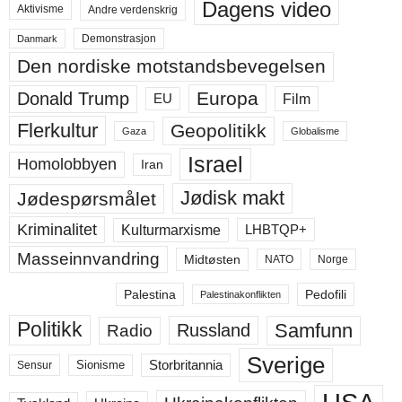
Dagens video
Aktivisme
Andre verdenskrig
Demonstrasjon
Danmark
Den nordiske motstandsbevegelsen
Europa
Donald Trump
Film
EU
Flerkultur
Geopolitikk
Gaza
Globalisme
Israel
Homolobbyen
Iran
Jødisk makt
Jødespørsmålet
Kriminalitet
LHBTQP+
Kulturmarxisme
Masseinnvandring
Midtøsten
NATO
Norge
Palestina
Pedofili
Palestinakonflikten
Politikk
Samfunn
Russland
Radio
Sverige
Storbritannia
Sensur
Sionisme