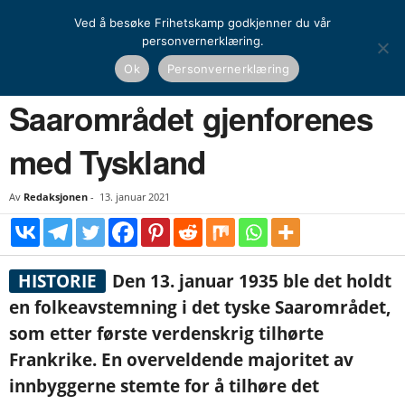
Ved å besøke Frihetskamp godkjenner du vår
personvernerklæring.
Hjem
Historie
Dagens historiske
Saarområdet gjenforenes med Tyskland
Ok
Personvernerklæring
HISTORIE
DAGENS HISTORISKE
EUROPEISK HISTORIE
Saarområdet gjenforenes
med Tyskland
Av
Redaksjonen
-
13. januar 2021
HISTORIE
Den 13. januar 1935 ble det holdt
en folkeavstemning i det tyske Saarområdet,
som etter første verdenskrig tilhørte
Frankrike. En overveldende majoritet av
innbyggerne stemte for å tilhøre det