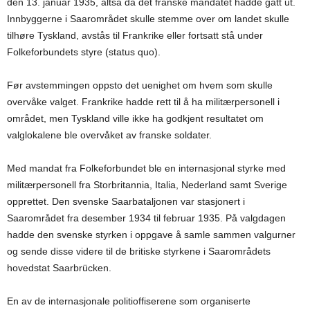
den 13. januar 1935, altså da det franske mandatet hadde gått ut.
Innbyggerne i Saarområdet skulle stemme over om landet skulle
tilhøre Tyskland, avstås til Frankrike eller fortsatt stå under
Folkeforbundets styre (status quo).
Før avstemmingen oppsto det uenighet om hvem som skulle
overvåke valget. Frankrike hadde rett til å ha militærpersonell i
området, men Tyskland ville ikke ha godkjent resultatet om
valglokalene ble overvåket av franske soldater.
Med mandat fra Folkeforbundet ble en internasjonal styrke med
militærpersonell fra Storbritannia, Italia, Nederland samt Sverige
opprettet. Den svenske Saarbataljonen var stasjonert i
Saarområdet fra desember 1934 til februar 1935. På valgdagen
hadde den svenske styrken i oppgave å samle sammen valgurner
og sende disse videre til de britiske styrkene i Saarområdets
hovedstat Saarbrücken.
En av de internasjonale politioffiserene som organiserte