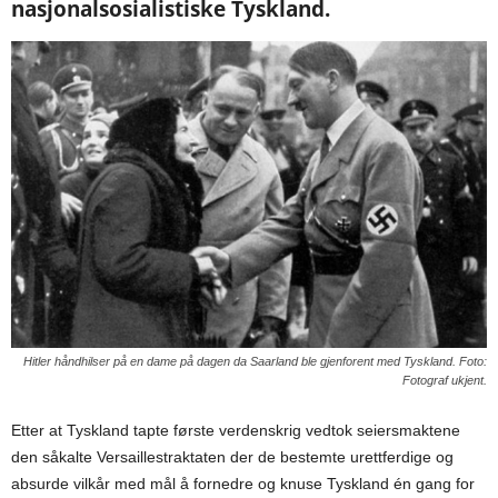
nasjonalsosialistiske Tyskland.
Hitler håndhilser på en dame på dagen da Saarland ble gjenforent med Tyskland. Foto:
Fotograf ukjent.
Etter at Tyskland tapte første verdenskrig vedtok seiersmaktene
den såkalte Versaillestraktaten der de bestemte urettferdige og
absurde vilkår med mål å fornedre og knuse Tyskland én gang for