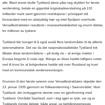
alle. Blant annet skulle Tyskland alene påta seg skylden for første
verdenskrig, betale en gigantisk krigsskadeerstatning på 132
milliarder mark samt gjennom restriksjoner i prinsippet stå
forsvarsløst med en ubetydelig hær og intet flyvåpen overhode.
Versaillestraktaten resulterte i massearbeidsløshet og enorm lidelse
for millioner av tyskere.
Tyskland ble tvunget til å også avstå flere landområder til de allierte
seiersmaktene. Det var da det nasjonalsosialistiske Tyskland tok
tilbake disse landområdene – på lovlig vis – at øvrige makter i
Europa begynte å ruste opp. Mange av disse hadde tidligere rustet
ned til tross for at bolsjevikene hadde tatt over Russland og truet
med en kommunistisk verdensrevolusjon.
Grunnen til den første seieren over Versaillestraktaten skjedde den
13. januar 1935 gjennom en folkeavstemning i Saarområdet, Vest-
Tyskland, der innbyggerne stemte over en gjenforening med
Tyskland. Området Saarland, som i dag igjen er tysk, var og er
Tysklands minste delstat, både areal- og befolkningsmessig.