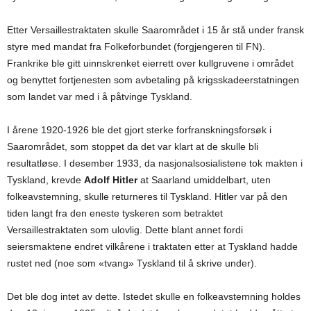
Etter Versaillestraktaten skulle Saarområdet i 15 år stå under fransk
styre med mandat fra Folkeforbundet (forgjengeren til FN).
Frankrike ble gitt uinnskrenket eierrett over kullgruvene i området
og benyttet fortjenesten som avbetaling på krigsskadeerstatningen
som landet var med i å påtvinge Tyskland.
I årene 1920-1926 ble det gjort sterke forfranskningsforsøk i
Saarområdet, som stoppet da det var klart at de skulle bli
resultatløse. I desember 1933, da nasjonalsosialistene tok makten i
Tyskland, krevde
Adolf Hitler
at Saarland umiddelbart, uten
folkeavstemning, skulle returneres til Tyskland. Hitler var på den
tiden langt fra den eneste tyskeren som betraktet
Versaillestraktaten som ulovlig. Dette blant annet fordi
seiersmaktene endret vilkårene i traktaten etter at Tyskland hadde
rustet ned (noe som «tvang» Tyskland til å skrive under).
Det ble dog intet av dette. Istedet skulle en folkeavstemning holdes