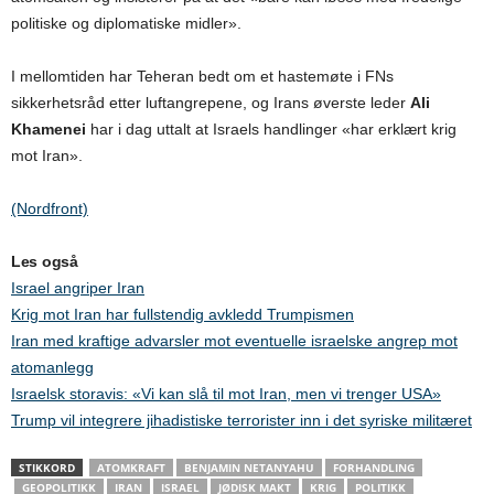
politiske og diplomatiske midler».
I mellomtiden har Teheran bedt om et hastemøte i FNs
sikkerhetsråd etter luftangrepene, og Irans øverste leder
Ali
Khamenei
har i dag uttalt at Israels handlinger «har erklært krig
mot Iran».
(Nordfront)
Les også
Israel angriper Iran
Krig mot Iran har fullstendig avkledd Trumpismen
Iran med kraftige advarsler mot eventuelle israelske angrep mot
atomanlegg
Israelsk storavis: «Vi kan slå til mot Iran, men vi trenger USA»
Trump vil integrere jihadistiske terrorister inn i det syriske militæret
STIKKORD
ATOMKRAFT
BENJAMIN NETANYAHU
FORHANDLING
GEOPOLITIKK
IRAN
ISRAEL
JØDISK MAKT
KRIG
POLITIKK