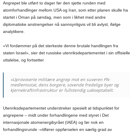
Angrepet ble utført to dager før den sjette runden med
atomforhandlinger mellom USA og Iran, som etter planen skulle ha
startet i Oman på søndag, men som i likhet med andre
diplomatiske anstrengelser nå sannsynligvis vil bli avlyst, ifølge
analytikere.
«Vi fordømmer på det sterkeste denne brutale handlingen fra
staten Israel», sier det russiske utenriksdepartementet i sin offisielle
uttalelse, og fortsetter
«Uprovoserte militære angrep mot en suveren FN-
medlemsstat, dens borgere, sovende fredelige byer og
kjernekraftinfrastruktur er fullstendig uakseptabelt.
Utenriksdepartementet understreker spesielt at tidspunktet for
angrepene – midt under forhandlingene med styret i Det
internasjonale atomenergibyrået (IAEA) og før nok en
forhandlingsrunde -«tilfører oppførselen en særlig grad av