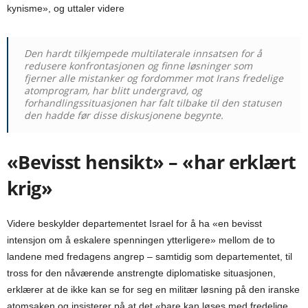
kynisme», og uttaler videre
Den hardt tilkjempede multilaterale innsatsen for å
redusere konfrontasjonen og finne løsninger som
fjerner alle mistanker og fordommer mot Irans fredelige
atomprogram, har blitt undergravd, og
forhandlingssituasjonen har falt tilbake til den statusen
den hadde før disse diskusjonene begynte.
«Bevisst hensikt» – «har erklært
krig»
Videre beskylder departementet Israel for å ha «en bevisst
intensjon om å eskalere spenningen ytterligere» mellom de to
landene med fredagens angrep – samtidig som departementet, til
tross for den nåværende anstrengte diplomatiske situasjonen,
erklærer at de ikke kan se for seg en militær løsning på den iranske
atomsaken og insisterer på at det «bare kan løses med fredelige