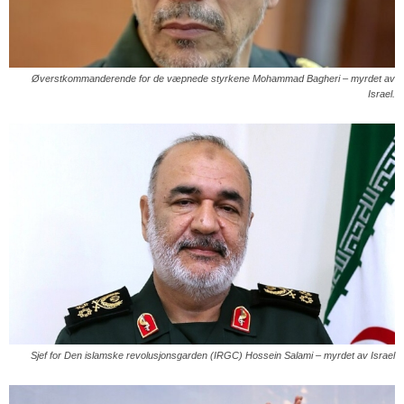
Øverstkommanderende for de væpnede styrkene Mohammad Bagheri – myrdet av
Israel.
Sjef for Den islamske revolusjonsgarden (IRGC) Hossein Salami – myrdet av Israel