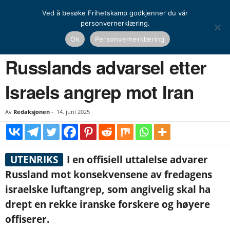
Ved å besøke Frihetskamp godkjenner du vår
personvernerklæring.
Hjem
Nyheter
Russlands advarsel etter Israels angrep mot Iran
Ok
Personvernerklæring
NYHETER
UTENRIKS
Russlands advarsel etter
Israels angrep mot Iran
Av
Redaksjonen
-
14. juni 2025
UTENRIKS
I en offisiell uttalelse advarer
Russland mot konsekvensene av fredagens
israelske luftangrep, som angivelig skal ha
drept en rekke iranske forskere og høyere
offiserer.