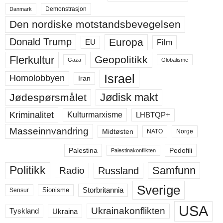
Demonstrasjon
Danmark
Den nordiske motstandsbevegelsen
Europa
Donald Trump
Film
EU
Flerkultur
Geopolitikk
Gaza
Globalisme
Israel
Homolobbyen
Iran
Jødisk makt
Jødespørsmålet
Kriminalitet
LHBTQP+
Kulturmarxisme
Masseinnvandring
Midtøsten
NATO
Norge
Palestina
Pedofili
Palestinakonflikten
Politikk
Samfunn
Russland
Radio
Sverige
Storbritannia
Sensur
Sionisme
USA
Ukrainakonflikten
Ukraina
Tyskland