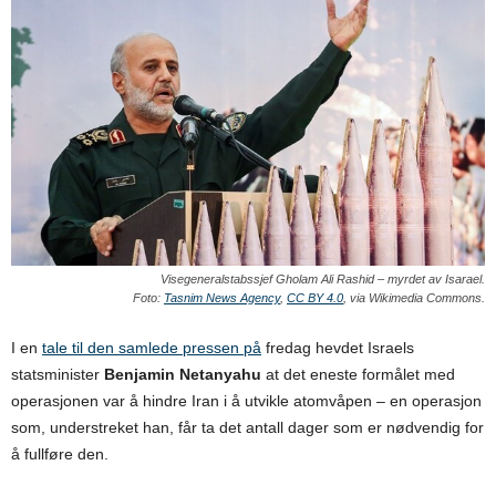
Visegeneralstabssjef Gholam Ali Rashid – myrdet av Isarael.
Foto:
Tasnim News Agency
,
CC BY 4.0
, via Wikimedia Commons.
I en
tale til den samlede pressen på
fredag hevdet Israels
statsminister
Benjamin Netanyahu
at det eneste formålet med
operasjonen var å hindre Iran i å utvikle atomvåpen – en operasjon
som, understreket han, får ta det antall dager som er nødvendig for
å fullføre den.