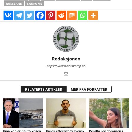
RUSSLAND
SAMFUNN
Redaksjonen
https://www.frihetskamp.no
RELATERTE ARTIKLER
MER FRA FORFATTER
Kina kobler Ceuta-krisen
Karoli etterlyst av svensk
Peralta rev dommen i