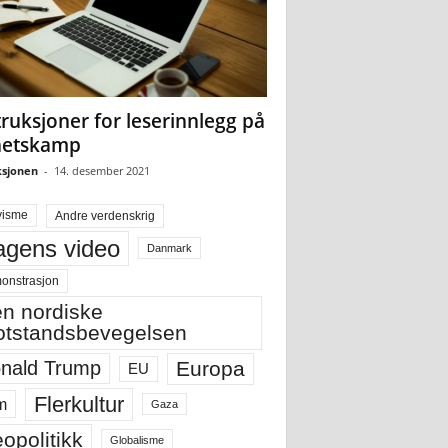
truksjoner for leserinnlegg på
hetskamp
sjonen
-
14. desember 2021
visme
Andre verdenskrig
gens video
Danmark
onstrasjon
n nordiske
tstandsbevegelsen
Europa
nald Trump
EU
Flerkultur
m
Gaza
opolitikk
Globalisme