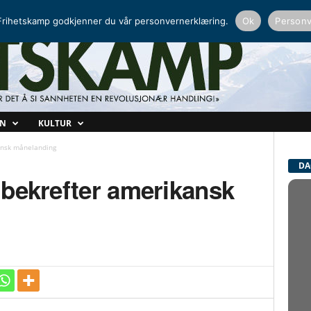
NORDISK RADIO
PEERTUBE
rihetskamp godkjenner du vår personvernerklæring.
Ok
Personv
ON
KULTUR
ansk månelanding
DA
 bekrefter amerikansk