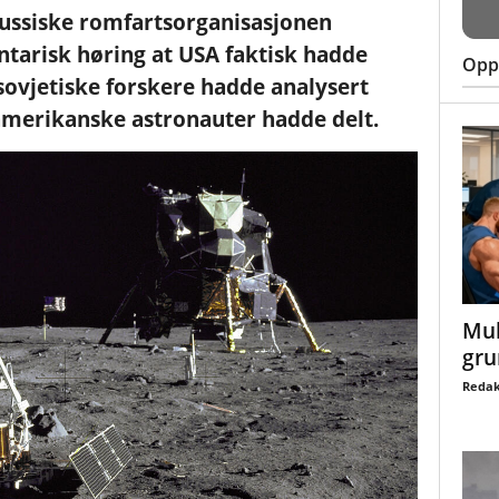
russiske romfartsorganisasjonen
tarisk høring at USA faktisk hadde
Oppt
sovjetiske forskere hadde analysert
merikanske astronauter hadde delt.
Mul
gru
Redak