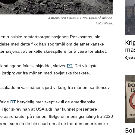
Astronauten Edwin «Buzz» Aldrin på månen.
Foto: Nasa.
r den russiske romfartsorganisasjonen Roskosmos, ble
Krig
bindelse med dette fikk han spørsmål om de amerikanske
mas
ernasjonalt av enkelte skuespillere for å være forfalsket.
Gjest
landingene faktisk skjedde, skriver
RT.
Det viktigste
te jordprøver fra månen med sovjetiske forskere.
kapsakademi var månens jord virkelig fra månen, sa Borisov.
følge
RT
betydelig mer skeptisk til de amerikanske
i fjor skrev han at USA aldri har kunnet presentere
dde astronauter på månen. Ifølge en meningsmåling fra 2020
erne, som da de ble spurt om at de tror den amerikanske
Boi