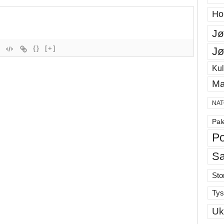
Ho
Jø
{}
[+]
Jø
Kul
Ma
NAT
Pal
Po
S
Sto
Tys
Uk