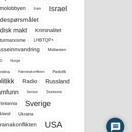
Israel
molobbyen
Iran
despørsmålet
disk makt
Kriminalitet
LHBTQP+
turmarxisme
sseinnvandring
Midtøsten
O
Norge
estina
Pedofili
Palestinakonflikten
litikk
Russland
Radio
amfunn
Sensur
Sionisme
Sverige
rbritannia
Ukraina
kland
USA
rainakonflikten