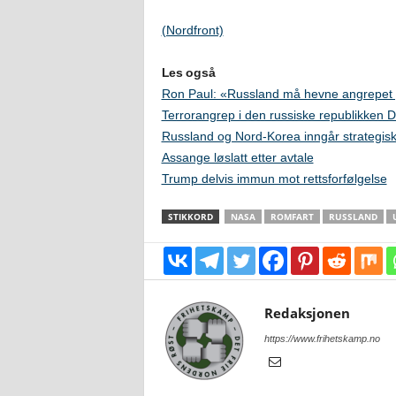
(Nordfront)
Les også
Ron Paul: «Russland må hevne angrepet
Terrorangrep i den russiske republikken 
Russland og Nord-Korea inngår strategis
Assange løslatt etter avtale
Trump delvis immun mot rettsforfølgelse
STIKKORD
NASA
ROMFART
RUSSLAND
Redaksjonen
https://www.frihetskamp.no