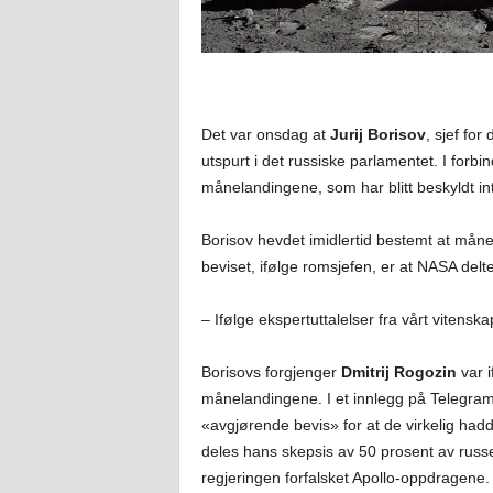
Det var onsdag at
Jurij Borisov
, sjef fo
utspurt i det russiske parlamentet. I for
månelandingene, som har blitt beskyldt int
Borisov hevdet imidlertid bestemt at måne
beviset, ifølge romsjefen, er at NASA del
– Ifølge ekspertuttalelser fra vårt vitens
Borisovs forgjenger
Dmitrij Rogozin
var i
månelandingene. I et innlegg på Telegram 
«avgjørende bevis» for at de virkelig ha
deles hans skepsis av 50 prosent av russ
regjeringen forfalsket Apollo-oppdragene.