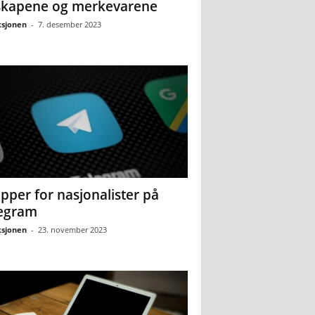
skapene og merkevarene
sjonen
-
7. desember 2023
pper for nasjonalister på
egram
sjonen
-
23. november 2023