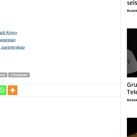
sel
Redak
 på Krim»
Dagestan
k partnerskap
USA
VITENSKAP
Gru
Tel
Redak