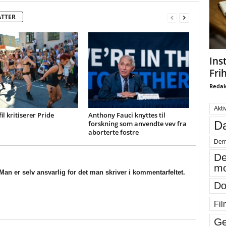
ATTER
Ins
Fri
Redak
Akti
il kritiserer Pride
Anthony Fauci knyttes til
Da
forskning som anvendte vev fra
aborterte fostre
Dem
De
mo
an er selv ansvarlig for det man skriver i kommentarfeltet.
Do
Fil
Ge