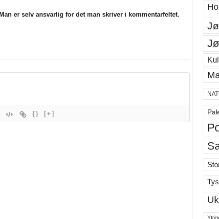
Ho
an er selv ansvarlig for det man skriver i kommentarfeltet.
Jø
Jø
Kul
Ma
NAT
Pal
{}
[+]
Po
S
Sto
Tys
Uk
Ytrin