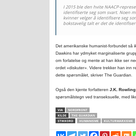
I 2015 ble den hvite NAACP-represe
identifiserte seg som svart. Noen m
kvinner velger å identifisere seg s
bokstavelig talt er det de identifise
Det amerikanske humanist-forbundet så ik
Dawkins har ydmyket marginaliserte gruppe
om forlatelse og mente at han ikke ser ned
ordet «diskuter». Videre trekker han inn 
dette spørsmålet, skriver The Guardian.
Også den kjente forfatteren
J.K. Rowling
spørsmålstegn ved transeksuelle, med lik
VIA
NORDFRONT
KILDE
THE GUARDIAN
STIKKORD
HUMANISME
KULTURMARXISME