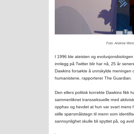
Foto: Andrew West,
I 1996 ble ateisten og evolusjonsbiologe
innlegg på Twitter blir har nå, 25 år sene
Dawkins forsøkte å unnskylde meningen o
humanistene, rapporterer The Guardian.
Den ellers politisk korrekte Dawkins fikk har
sammenliknet transseksuelle med aktivis
opphav og hevdet at hun var svart mens hu
stille spørsmålstegn til menn som identif
sannsynlighet skulle bli spyttet på, og avs