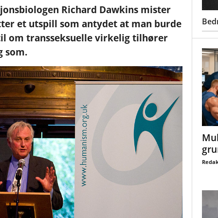
jonsbiologen Richard Dawkins mister
Bed
tter et utspill som antydet at man burde
il om transseksuelle virkelig tilhører
g som.
Mul
gru
Redak