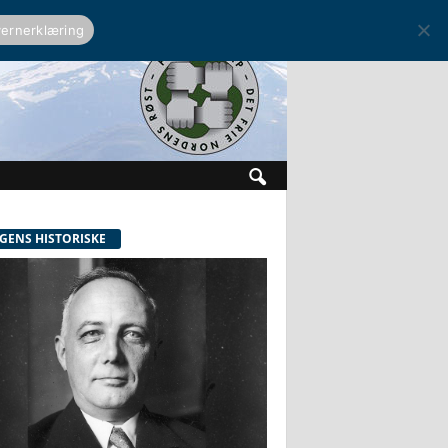
ernerklæring
GENS HISTORISKE