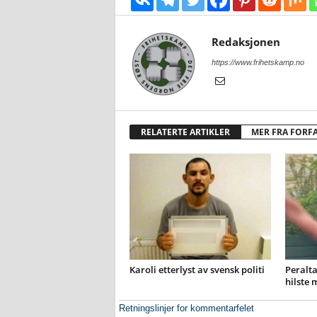
Redaksjonen
https://www.frihetskamp.no
RELATERTE ARTIKLER
MER FRA FORF
Karoli etterlyst av svensk politi
Peralta
hilste 
Retningslinjer for kommentarfelet