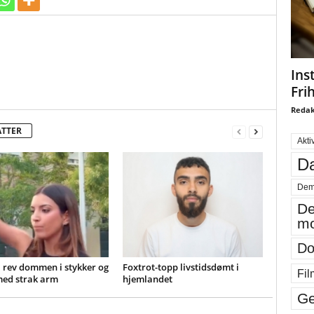
Ins
Fri
Redak
ATTER
Akti
Da
Dem
De
mo
Do
 rev dommen i stykker og
Foxtrot-topp livstidsdømt i
Fil
med strak arm
hjemlandet
Ge