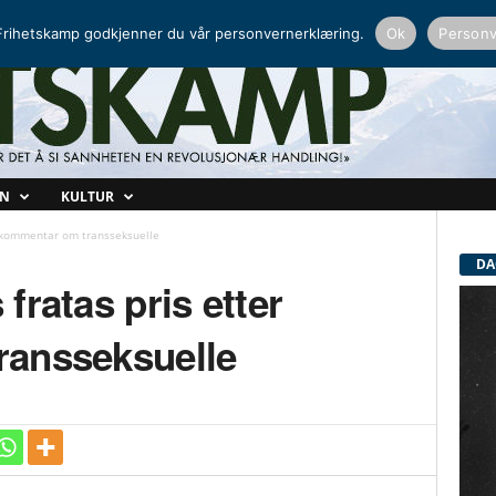
NORDISK RADIO
PEERTUBE
rihetskamp godkjenner du vår personvernerklæring.
Ok
Personv
ON
KULTUR
r kommentar om transseksuelle
DA
fratas pris etter
ransseksuelle