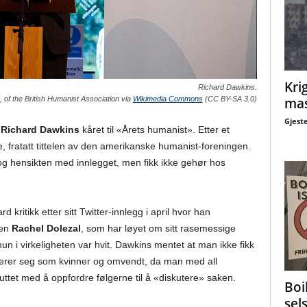
Krig
Richard Dawkins.
mas
 of the British Humanist Association via
Wikimedia Commons
(CC BY-SA 3.0)
Gjest
n
Richard Dawkins
kåret til «Årets humanist». Etter et
re, fratatt tittelen av den amerikanske humanist-foreningen.
g hensikten med innlegget, men fikk ikke gehør hos
d kritikk etter sitt Twitter-innlegg i april hvor han
ten
Rachel Dolezal
, som har løyet om sitt rasemessige
n i virkeligheten var hvit. Dawkins mentet at man ikke fikk
iserer seg som kvinner og omvendt, da man med all
luttet med å oppfordre følgerne til å «diskutere» saken.
Boi
sel