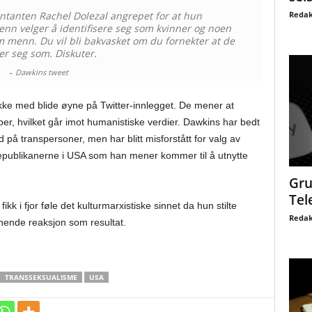
Redak
ntanten Rachel Dolezal angrepet for at hun
enn velger å identifisere seg som kvinner og noen
om menn. Du vil bli bakvasket om du fornekter at de
rer seg som. Diskuter.
–
Dawkins tweet
ke med blide øyne på Twitter-innlegget. De mener at
r, hvilket går imot humanistiske verdier. Dawkins har bedt
 på transpersoner, men har blitt misforstått for valg av
republikanerne i USA som han mener kommer til å utnytte
Gru
Tel
fikk i fjor føle det kulturmarxistiske sinnet da hun stilte
Redak
nende reaksjon som resultat.
TRANSSEKSUALISME
USA