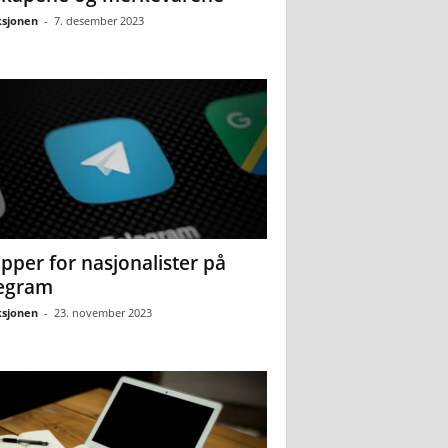
sjonen
-
7. desember 2023
pper for nasjonalister på
egram
sjonen
-
23. november 2023