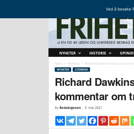
FRIHETSKAMP
DEN NORDISKE MOTSTANDSBEVEGELSEN
Ved å besøke F
F
NYHETER
HISTORIE
OPINI
r
i
Hjem
Nyheter
Richard Dawkins fratas pris ette
h
NYHETER
UTENRIKS
e
Richard Dawkins 
t
s
kommentar om t
k
a
m
Av
Redaksjonen
-
3. mai 2021
p