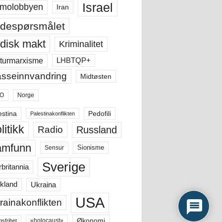
Israel
molobbyen
Iran
despørsmålet
disk makt
Kriminalitet
LHBTQP+
turmarxisme
sseinnvandring
Midtøsten
O
Norge
estina
Pedofili
Palestinakonflikten
litikk
Russland
Radio
amfunn
Sensur
Sionisme
Sverige
rbritannia
Ukraina
kland
USA
rainakonflikten
Økonomi
«holocaust»
gsfrihet