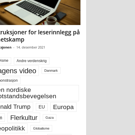
truksjoner for leserinnlegg på
hetskamp
sjonen
-
14. desember 2021
visme
Andre verdenskrig
gens video
Danmark
onstrasjon
n nordiske
tstandsbevegelsen
Europa
nald Trump
EU
Flerkultur
m
Gaza
opolitikk
Globalisme