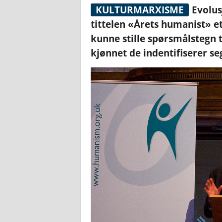
KULTURMARXISME
Evolus
tittelen «Årets humanist» e
kunne stille spørsmålstegn t
kjønnet de indentifiserer se