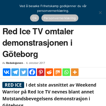
Ved å besøke Frihetskamp godkjenner du vår
personvernerklæring.
Hjem
Nyheter
Globalt
Red Ice TV omtaler demonstrasjonen i Göteborg
Ok
Personvernerklæring
NYHETER
GLOBALT
Red Ice TV omtaler
demonstrasjonen i
Göteborg
Av
Redaksjonen
-
4. oktober 2017
RED ICE
I det siste avsnittet av Weekend
Warrior på Red Ice TV nevnes blant annet
Motstandsbevegelsens demonstrasjon i
Göteborg.