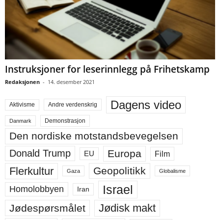
Instruksjoner for leserinnlegg på Frihetskamp
Redaksjonen
-
14. desember 2021
Dagens video
Aktivisme
Andre verdenskrig
Demonstrasjon
Danmark
Den nordiske motstandsbevegelsen
Europa
Donald Trump
Film
EU
Flerkultur
Geopolitikk
Gaza
Globalisme
Israel
Homolobbyen
Iran
Jødisk makt
Jødespørsmålet