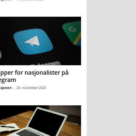
pper for nasjonalister på
egram
sjonen
-
23. november 2023