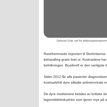
Deborah Gold, sjef for lobbyorganisasjonen N
Rasefremmede importert til Storbritannia –
behandling gratis livet ut. Kostnadene har
befolkningen. Brystkreft er den vanligste f
Siden 2012 får alle pasienter diagnostiser
kostnadsfritt dyre såkalte antiretrovirale 
De dyre medisinene betales av britiske skat
legemiddelindustrien som tjener mye på at 