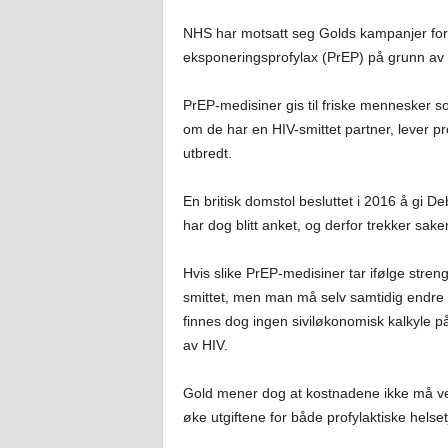
NHS har motsatt seg Golds kampanjer for å
eksponeringsprofylax (PrEP) på grunn av
PrEP-medisiner gis til friske mennesker so
om de har en HIV-smittet partner, lever p
utbredt.
En britisk domstol besluttet i 2016 å gi 
har dog blitt anket, og derfor trekker sake
Hvis slike PrEP-medisiner tar ifølge streng
smittet, men man må selv samtidig endre si
finnes dog ingen siviløkonomisk kalkyle 
av HIV.
Gold mener dog at kostnadene ikke må ve
øke utgiftene for både profylaktiske helse