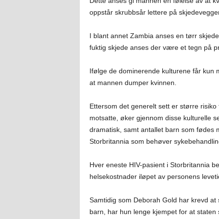
Dette anses gi mannen en følelse av at k
oppstår skrubbsår lettere på skjedeveggen
I blant annet Zambia anses en tørr skjede 
fuktig skjede anses der være et tegn på pr
Ifølge de dominerende kulturene får kun m
at mannen dumper kvinnen.
Ettersom det generelt sett er større risik
motsatte, øker gjennom disse kulturelle s
dramatisk, samt antallet barn som fødes m
Storbritannia som behøver sykebehandlin
Hver eneste HIV-pasient i Storbritannia be
helsekostnader iløpet av personens leveti
Samtidig som Deborah Gold har krevd at 
barn, har hun lenge kjempet for at staten 