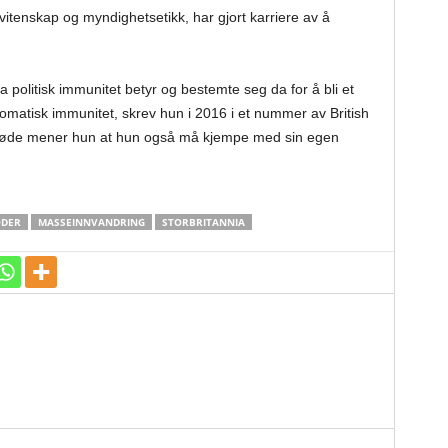
itenskap og myndighetsetikk, har gjort karriere av å
 politisk immunitet betyr og bestemte seg da for å bli et
lomatisk immunitet, skrev hun i 2016 i et nummer av British
ijøde mener hun at hun også må kjempe med sin egen
ØDER
MASSEINNVANDRING
STORBRITANNIA