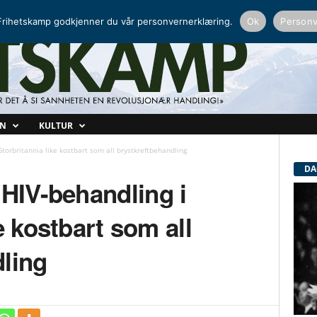
NORDISK RADIO
PEERTUBE
rihetskamp godkjenner du vår personvernerklæring.
Ok
Personv
ON
KULTUR
orbritannia like kostbart som all brystkreftbehandling
DA
IV-behandling i
e kostbart som all
dling