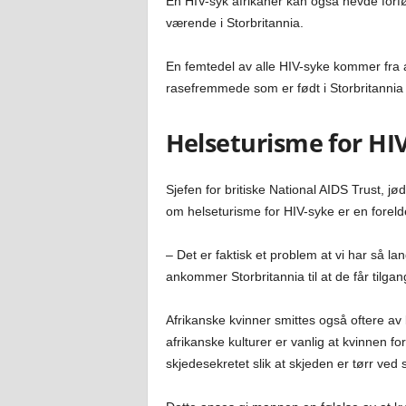
En HIV-syk afrikaner kan også hevde forføl
værende i Storbritannia.
En femtedel av alle HIV-syke kommer fra a
rasefremmede som er født i Storbritannia
Helseturisme for HI
Sjefen for britiske National AIDS Trust, j
om helseturisme for HIV-syke er en foreld
– Det er faktisk et problem at vi har så lang
ankommer Storbritannia til at de får tilgang
Afrikanske kvinner smittes også oftere av
afrikanske kulturer er vanlig at kvinnen f
skjedesekretet slik at skjeden er tørr ved 