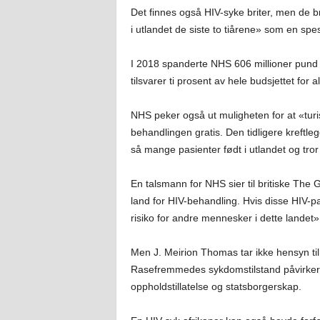
Det finnes også HIV-syke briter, men de 
i utlandet de siste to tiårene» som en spes
I 2018 spanderte NHS 606 millioner pund –
tilsvarer ti prosent av hele budsjettet for 
NHS peker også ut muligheten for at «turis
behandlingen gratis. Den tidligere kreftle
så mange pasienter født i utlandet og tror
En talsmann for NHS sier til britiske The 
land for HIV-behandling. Hvis disse HIV-pa
risiko for andre mennesker i dette landet»
Men J. Meirion Thomas tar ikke hensyn til 
Rasefremmedes sykdomstilstand påvirker h
oppholdstillatelse og statsborgerskap.