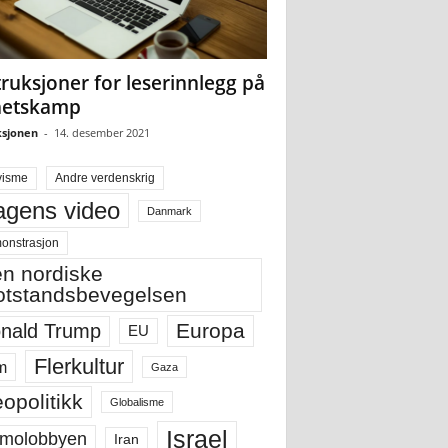
truksjoner for leserinnlegg på
hetskamp
sjonen
-
14. desember 2021
visme
Andre verdenskrig
gens video
Danmark
onstrasjon
n nordiske
tstandsbevegelsen
Europa
nald Trump
EU
Flerkultur
m
Gaza
opolitikk
Globalisme
Israel
molobbyen
Iran