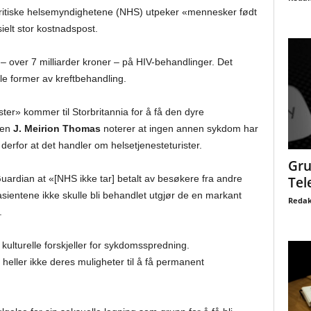
britiske helsemyndighetene (NHS) utpeker «mennesker født
ielt stor kostnadspost.
 over 7 milliarder kroner – på HIV-behandlinger. Det
alle former av kreftbehandling.
ter» kommer til Storbritannia for å få den dyre
gen
J. Meirion Thomas
noterer at ingen annen sykdom har
 derfor at det handler om helsetjenesteturister.
Gru
Guardian at «[NHS ikke tar] betalt av besøkere fra andre
Tel
sientene ikke skulle bli behandlet utgjør de en markant
Redak
.
kulturelle forskjeller for sykdomsspredning.
eller ikke deres muligheter til å få permanent