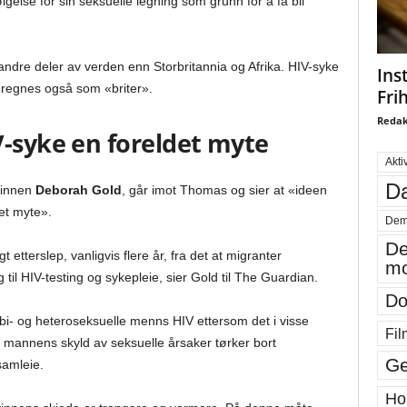
gelse for sin seksuelle legning som grunn for å få bli
ndre deler av verden enn Storbritannia og Afrika. HIV-syke
Ins
 regnes også som «briter».
Fri
Redak
V-syke en foreldet myte
Akti
Da
ødinnen
Deborah Gold
, går imot Thomas og sier at «ideen
et myte».
Dem
De
t etterslep, vanligvis flere år, fra det at migranter
mo
 til HIV-testing og sykepleie, sier Gold til The Guardian.
Do
 bi- og heteroseksuelle menns HIV ettersom det i visse
Fil
or mannens skyld av seksuelle årsaker tørker bort
Ge
samleie.
Ho