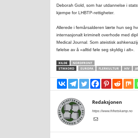
Deborah Gold, som har utdannelse i statsv
kjempe for LHBTP-rettigheter.
Allerede i femårsalderen lærte hun seg hva
internasjonalt kriminelt overhode med dip
Medical Journal. Som ateistisk ashkenaz
følelse av å «alltid føle seg skyldig i alt».
KILDE
NORDFRONT
STIKKORD
EUROPA
FLERKULTUR
HIV
J
Redaksjonen
https://www.frihetskamp.no