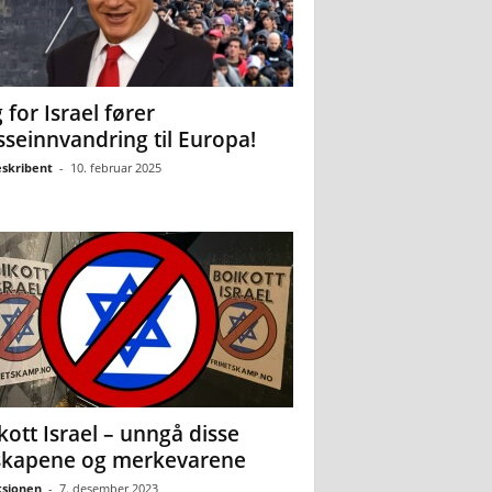
 for Israel fører
seinnvandring til Europa!
eskribent
-
10. februar 2025
kott Israel – unngå disse
skapene og merkevarene
sjonen
-
7. desember 2023