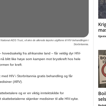
Krig
mas
Gjest
ational AIDS Trust, vil øke de allerede løpske utgiftene til HIV-behandlingen i
Storbritannia.
 hovedsakelig fra afrikanske land – får veldig dyr HIV-
 nå blitt like høye som kampen mot brystkreft hos hele
ormen for kreft.
t med HIV i Storbritannia gratis behandling og får
medisiner (ARV).
Boi
tebetalere og er en viktig inntektskilde for
sel
skattebetalerne skjenker medisiner til alle HIV-syke.
Redak