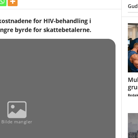
Gud
ostnadene for HIV-behandling i
yngre byrde for skattebetalerne.
Mul
gru
Redak