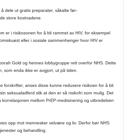
 dele ut gratis preparater, såkalte før-
 de store kostnadene.
m er i risikosonen for å bli rammet av HIV, for eksempel
romiskuøst eller i sosiale sammenhenger hvor HIV er
Deborah Gold og hennes lobbygruppe rett overfor NHS. Dette
n, som enda ikke er avgjort, ut på tiden.
e forskrifter, anses disse kunne redusere risikoen for å bli
n seksualadferd slik at den er så risikofri som mulig. Det
på korrelasjonen mellom PrEP-medisinering og utbredelsen
ies opp mot mennesker velvære og liv. Derfor bør NHS
tjenester og behandling.