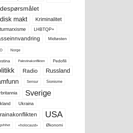
despørsmålet
disk makt
Kriminalitet
LHBTQP+
turmarxisme
sseinnvandring
Midtøsten
O
Norge
estina
Pedofili
Palestinakonflikten
litikk
Russland
Radio
amfunn
Sensur
Sionisme
Sverige
rbritannia
Ukraina
kland
USA
rainakonflikten
Økonomi
«holocaust»
gsfrihet