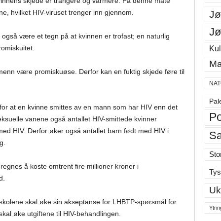
vinnens skjede er trangere og varmere. På denne måte
e, hvilket HIV-viruset trenger inn gjennom.
Jø
Jø
også være et tegn på at kvinnen er trofast; en naturlig
omiskuitet.
Kul
Ma
enn være promiskuøse. Derfor kan en fuktig skjede føre til
NAT
Pal
o for at en kvinne smittes av en mann som har HIV enn det
Po
eksuelle vanene også antallet HIV-smittede kvinner
ed HIV. Derfor øker også antallet barn født med HIV i
S
g.
Sto
regnes å koste omtrent fire millioner kroner i
Tys
d.
Uk
skolene skal øke sin akseptanse for LHBTP-spørsmål for
Ytrin
skal øke utgiftene til HIV-behandlingen.