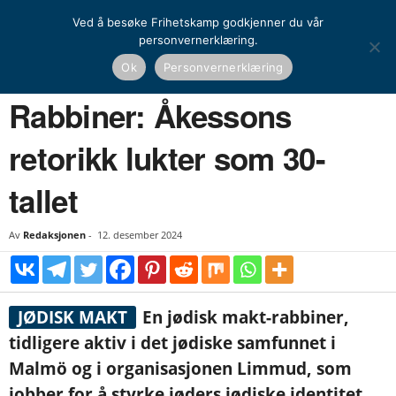
Ved å besøke Frihetskamp godkjenner du vår
personvernerklæring.
Hjem
Nyheter
Norden
Rabbiner: Åkessons retorikk lukter som 30-tallet
Ok
Personvernerklæring
NYHETER
NORDEN
Rabbiner: Åkessons
retorikk lukter som 30-
tallet
Av
Redaksjonen
-
12. desember 2024
JØDISK MAKT
En jødisk makt-rabbiner,
tidligere aktiv i det jødiske samfunnet i
Malmö og i organisasjonen Limmud, som
jobber for å styrke jøders jødiske identitet,