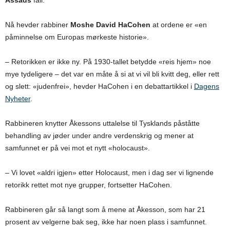
Nå hevder rabbiner
Moshe David HaCohen
at ordene er «en
påminnelse om Europas mørkeste historie».
– Retorikken er ikke ny. På 1930-tallet betydde «reis hjem» noe
mye tydeligere – det var en måte å si at vi vil bli kvitt deg, eller rett
og slett: «judenfrei», hevder HaCohen i en debattartikkel i
Dagens
Nyheter
.
Rabbineren knytter Åkessons uttalelse til Tysklands påståtte
behandling av jøder under andre verdenskrig og mener at
samfunnet er på vei mot et nytt «holocaust».
– Vi lovet «aldri igjen» etter Holocaust, men i dag ser vi lignende
retorikk rettet mot nye grupper, fortsetter HaCohen.
Rabbineren går så langt som å mene at Åkesson, som har 21
prosent av velgerne bak seg, ikke har noen plass i samfunnet.