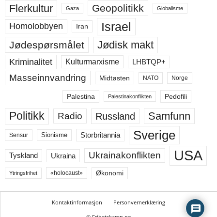
Flerkultur
Geopolitikk
Gaza
Globalisme
Israel
Homolobbyen
Iran
Jødisk makt
Jødespørsmålet
Kriminalitet
LHBTQP+
Kulturmarxisme
Masseinnvandring
Midtøsten
NATO
Norge
Palestina
Pedofili
Palestinakonflikten
Politikk
Samfunn
Russland
Radio
Sverige
Storbritannia
Sensur
Sionisme
USA
Ukrainakonflikten
Ukraina
Tyskland
Økonomi
«holocaust»
Ytringsfrihet
Kontaktinformasjon
Personvernerklæring
© Frihetskamp.no