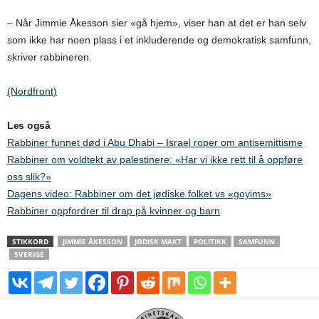
– Når Jimmie Åkesson sier «gå hjem», viser han at det er han selv
som ikke har noen plass i et inkluderende og demokratisk samfunn,
skriver rabbineren.
(Nordfront)
Les også
Rabbiner funnet død i Abu Dhabi – Israel roper om antisemittisme
Rabbiner om voldtekt av palestinere: «Har vi ikke rett til å oppføre
oss slik?»
Dagens video: Rabbiner om det jødiske folket vs «goyims»
Rabbiner oppfordrer til drap på kvinner og barn
STIKKORD
JIMMIE ÅKESSON
JØDISK MAKT
POLITIKK
SAMFUNN
SVERIGE