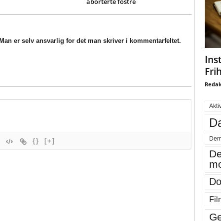
aborterte fostre
an er selv ansvarlig for det man skriver i kommentarfeltet.
Ins
Fri
Redak
Akti
Da
Dem
{}
[+]
De
mo
Do
Fil
Ge