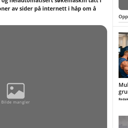
t og helautomatisert søkemaskin tatt i
ner av sider på internett i håp om å
Oppt
Mul
gru
Redak