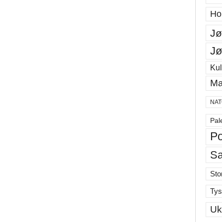
Ho
Jø
Jø
Kul
Ma
NAT
Pal
Po
S
Sto
Tys
Uk