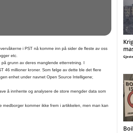
Krig
mas
ervåkerne i PST nå komme inn på sider de fleste av oss
ogger etc.
Gjest
tikk på grunn av deres manglende etterretning. I
T 46 millioner kroner. Som følge av dette ble det flere
en egen enhet under navnet Open Source Intelligene;
gave å innhente og analysere de store mengder data som
lige medborger kommer ikke frem i artikkelen, men man kan
Boi