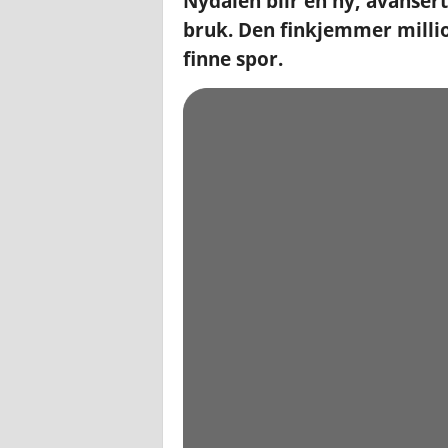
Nydalen blir en ny, avanser
bruk. Den finkjemmer millio
finne spor.