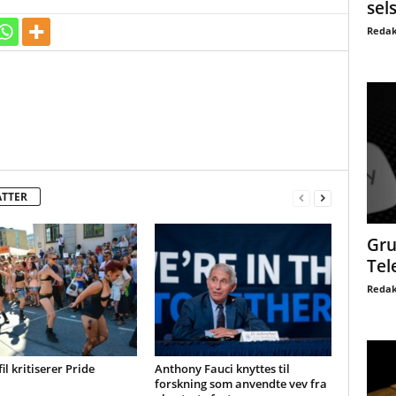
sel
Redak
ATTER
Gru
Tel
Redak
il kritiserer Pride
Anthony Fauci knyttes til
forskning som anvendte vev fra