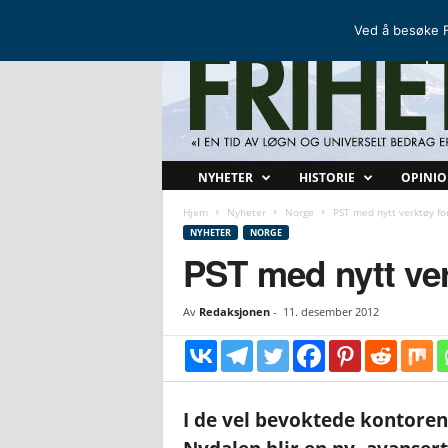
FRIHETSKAMP
DEN NORDISKE MOTSTANDSBEVEGELSEN
Ved å besøke F
F
NYHETER
HISTORIE
OPINI
r
i
Hjem
Nyheter
Norge
PST med nytt verktøy fo
h
NYHETER
NORGE
e
PST med nytt ver
t
s
Av
Redaksjonen
-
11. desember 2012
k
a
m
p
I de vel bevoktede kontorene 