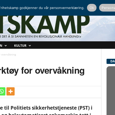
NORDISK RADIO
PEERTUBE
rihetskamp godkjenner du vår personvernerklæring.
Ok
Personv
ON
KULTUR
r overvåkning
DA
ktøy for overvåkning
til Politiets sikkerhetstjeneste (PST) i