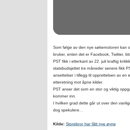
Som følge av den nye søkemotoren kan ov
bruker, enten det er Facebook, Twitter, bl
PST fikk i etterkant av 22. juli kraftig kri
statsbudsjettet tre måneder senere fikk PS
ansettelser i tillegg til opprettelsen av 
etteretning mot åpne kilder.
PST anser det som en stor og viktig opp
kommer inn.
I hvilken grad dette går ut over den van
dog spekulere…
Kilde:
Storebror har fått nye øyne