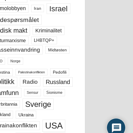
Israel
molobbyen
Iran
despørsmålet
disk makt
Kriminalitet
LHBTQP+
turmarxisme
sseinnvandring
Midtøsten
O
Norge
estina
Pedofili
Palestinakonflikten
litikk
Russland
Radio
amfunn
Sensur
Sionisme
Sverige
rbritannia
Ukraina
kland
USA
rainakonflikten