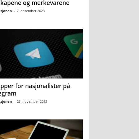
skapene og merkevarene
sjonen
-
7. desember 2023
pper for nasjonalister på
egram
sjonen
-
23. november 2023