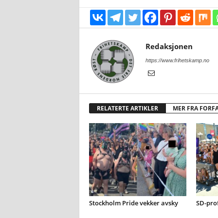
Redaksjonen
https://www.frihetskamp.no
RELATERTE ARTIKLER
MER FRA FORF
Stockholm Pride vekker avsky
SD-prof