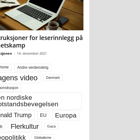
truksjoner for leserinnlegg på
hetskamp
sjonen
-
14. desember 2021
visme
Andre verdenskrig
gens video
Danmark
onstrasjon
n nordiske
tstandsbevegelsen
Europa
nald Trump
EU
Flerkultur
m
Gaza
opolitikk
Globalisme