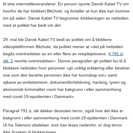
til sine internettleverandører. En person spurte Dansk Kabel TV om
hvorfor de har blokkert Bitchute, og forteller at hun ikke kan komme
inn på siden. Dansk Kabel TV begrunner blokkeringen av nettsiden
med at politiet har bedt om det.
29. mai ble Dansk Kabel TV bedt av politiet om å blokkere
videoplattformen Bitchute, da politiet mener at «det på nettsiden
begås overtredelser av en eller flere av retsplejelovens
§ 791 d,
stk. 1
nevnte overtredelser». Denne paragrafen gir politiet lov til å
blokkere nettsiden hvor personer «gir uriktig erklæring eller bevitner
noe som den berørte personen ikke har kunnskap om» samt
sjikane av embetsmenn, dokumentforfalskning, hacking, tyveri og
økonomisk kriminalitet «som har bakgrunn i eller sammenheng
med covid-19-epodemien i Danmark».
Paragraf 791 d, stk dekker dessuten terror, også hvis det ikke er
bakgrunn i eller sammenheng med covid-19-epidemien i Danmark.
Ut fra Telenors uttalelser, som kan leses nedenfor, er dog terror
ikke årsaken til blokkeringen.