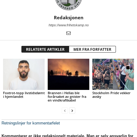
Redaksjonen
https://www.frihetskamp.no
RELATERTE ARTIKLER
MER FRA FORFATTER
Foxtrot-topp livstidsdømt
Brannen i Hellas ble
Stockholm Pride vekker
i hjemlandet
forårsaket av gnister fra
avsky
en vindkraftkabel
Retningslinjer for kommentarfelet
Kommentarer er ikke redaksjonelt materiale. Man er selv ansvarlig for