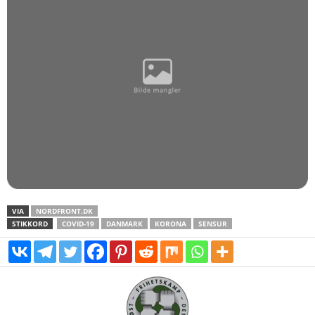
VIA
NORDFRONT.DK
STIKKORD
COVID-19
DANMARK
KORONA
SENSUR