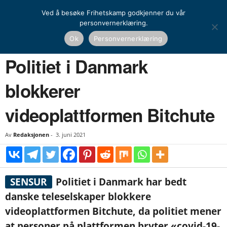
Ved å besøke Frihetskamp godkjenner du vår
personvernerklæring.
Hjem
Nyheter
Norden
Politiet i Danmark blokkerer videoplattformen Bitchute
Ok
Personvernerklæring
NYHETER
NORDEN
UTENRIKS
Politiet i Danmark
blokkerer
videoplattformen Bitchute
Av
Redaksjonen
-
3. juni 2021
SENSUR
Politiet i Danmark har bedt
danske teleselskaper blokkere
videoplattformen Bitchute, da politiet mener
at personer på plattformen bryter «covid-19-