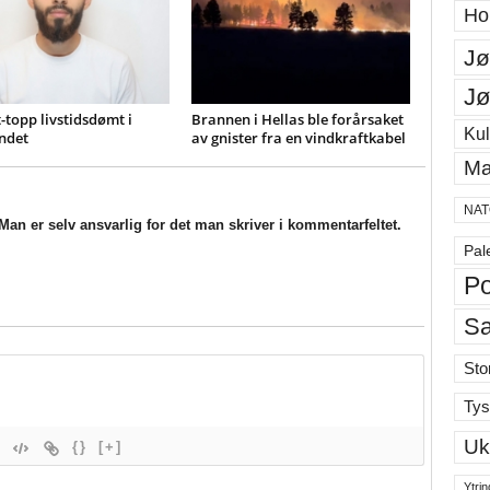
Ho
Jø
Jø
-topp livstidsdømt i
Brannen i Hellas ble forårsaket
Kul
ndet
av gnister fra en vindkraftkabel
Ma
NAT
an er selv ansvarlig for det man skriver i kommentarfeltet.
Pal
Po
S
Sto
Tys
Uk
{}
[+]
Ytrin