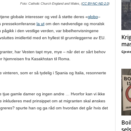
Foto: Catholic Church England and Wales, (
CC BY-NC-ND 2.0
)
tjene globale interesser og ved å støtte deres «
globo
–
ns pressekonferanse
la ut
om den nødvendige og moralsk
m pågikk i den vestlige verden, var bibelhenvisningene
Krig
sluttes imidlertid med en hyllest til grunnleggerne av EU.
mas
Gjest
anter, har Vesten tapt mye, mye – når det er sårt behov
der hjemreisen fra Kasakhstan til Roma.
vinteren, som er så tydelig i Spania og Italia, resonnerte
re tjue gamle damer og ingen andre … Hvorfor kan vi ikke
ere inkluderes med prinsippet om at migranten skal ønskes
greres? spurte han og ga råd om hvordan det går hvis det
Boi
sel