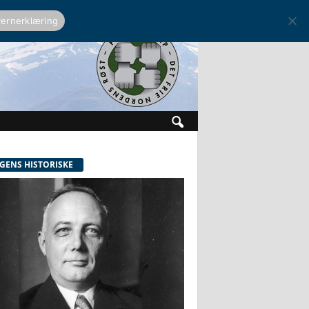
ernerklæring
GENS HISTORISKE