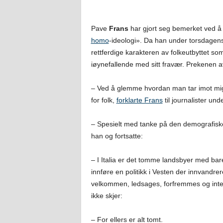
Pave
Frans
har gjort seg bemerket ved å 
homo
-ideologi». Da han under torsdage
rettferdige karakteren av folkeutbyttet so
iøynefallende med sitt fravær. Prekenen av
– Ved å glemme hvordan man tar imot migr
for folk,
forklarte Frans
til journalister un
– Spesielt med tanke på den demografiske 
han og fortsatte:
– I Italia er det tomme landsbyer med ba
innføre en politikk i Vesten der innvandr
velkommen, ledsages, forfremmes og inte
ikke skjer:
– For ellers er alt tomt.