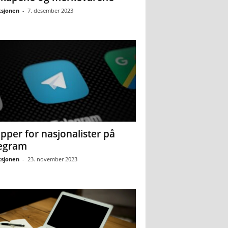
sjonen
-
7. desember 2023
pper for nasjonalister på
egram
sjonen
-
23. november 2023