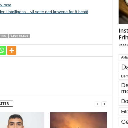
av rase
r i intelligens – vil sette ned kravene for å bestå
Ins
Fri
ING
PAVE FRANS
Redak
Akti
Da
Dem
De
mo
Do
ATTER
Fil
Ge