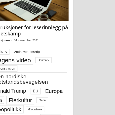
truksjoner for leserinnlegg på
hetskamp
sjonen
-
14. desember 2021
visme
Andre verdenskrig
gens video
Danmark
onstrasjon
n nordiske
tstandsbevegelsen
Europa
nald Trump
EU
Flerkultur
m
Gaza
opolitikk
Globalisme