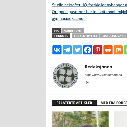
Studie bekrefter: IQ-forskjeller avhenger 
Oregons guvernør har innsett raseforskjelle
gymnasieeksamen
VIA
NORDFRONT
STIKKORD
FOLKEUTBYTTET
MASSEINNVANDR
Redaksjonen
https://www.frihetskamp.no
RELATERTE ARTIKLER
MER FRA FORF