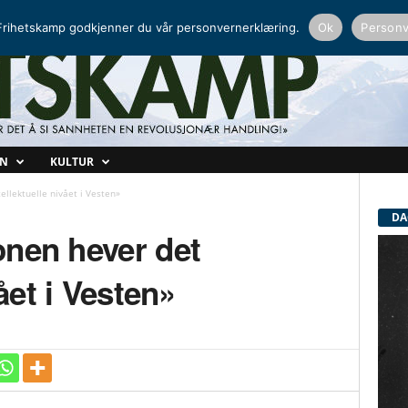
NORDISK RADIO
PEERTUBE
rihetskamp godkjenner du vår personvernerklæring.
Ok
Personv
ON
KULTUR
ellektuelle nivået i Vesten»
DA
onen hever det
vået i Vesten»