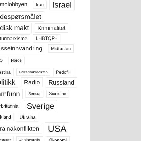
Israel
molobbyen
Iran
despørsmålet
disk makt
Kriminalitet
LHBTQP+
turmarxisme
sseinnvandring
Midtøsten
O
Norge
estina
Pedofili
Palestinakonflikten
litikk
Russland
Radio
amfunn
Sensur
Sionisme
Sverige
rbritannia
Ukraina
kland
USA
rainakonflikten
Økonomi
«holocaust»
gsfrihet