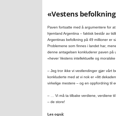
«Vestens befolkning
Paven fortsatte med å argumentere for at 
hjemland Argentina – faktisk består av tidl
Argentinas befolkning på 49 millioner er s
Problemene som finnes i landet har, mene
denne antagelsen konkluderer paven på uk
«hever Vestens intellektuelle og moralske 
– Jeg tror ikke vi vestlendinger gjør vårt
konkluderte med at vi nok er «litt dekadent
virkelige mestere – og en oppfordring til
– … Vi må ta tilbake verdiene, verdiene t
– de store!
Les også: