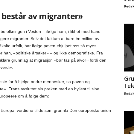
Redak
 består av migranter»
befolkningen i Vesten – ifølge ham, i likhet med hans
igere migranter. Selv det faktum at bare én million av
åkalte urfolk, har ifølge paven «hjulpet oss så mye».
r han, «politiske årsaker» – og ikke demografiske. Fra
lare grunnlag at migrasjon «bør tas på alvor» fordi den
verdi».
Gru
 beste for å hjelpe andre mennesker, sa paven og
Tel
e». Frans avsluttet sin preken med en hyllest til sine
Redak
 europeere om å følge dem:
il Europa, verdiene til de som grunnla Den europeiske union