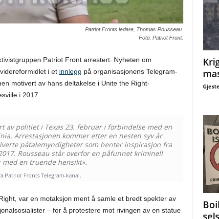
Patriot Fronts ledare, Thomas Rousseau.
Foto: Patriot Front.
Krig
ktivistgruppen Patriot Front arrestert. Nyheten om
mas
videreformidlet i et
innlegg
på organisasjonens Telegram-
nen motivert av hans deltakelse i Unite the Right-
Gjest
ville i 2017.
rt av politiet i Texas 23. februar i forbindelse med en
rginia. Arrestasjonen kommer etter en nesten syv år
otiverte påtalemyndigheter som henter inspirasjon fra
2017. Rousseau står overfor en påfunnet kriminell
r med en truende hensikt».
fra Patriot Fronts Telegram-kanal.
Right, var en motaksjon ment å samle et bredt spekter av
Boi
jonalsosialister – for å protestere mot rivingen av en statue
sel