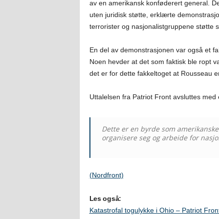
av en amerikansk konføderert general. Demo
uten juridisk støtte, erklærte demonstrasjo
terrorister og nasjonalistgruppene støtte
En del av demonstrasjonen var også et fak
Noen hevder at det som faktisk ble ropt var
det er for dette fakkeltoget at Rousseau er t
Uttalelsen fra Patriot Front avsluttes med
Dette er en byrde som amerikanske p
organisere seg og arbeide for nasjo
(Nordfront)
Les også:
Katastrofal togulykke i Ohio – Patriot Fron