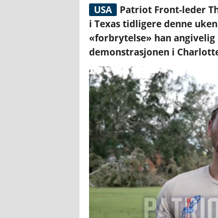
USA
Patriot Front-leder T
i Texas tidligere denne uke
«forbrytelse» han angivelig
demonstrasjonen i Charlottes