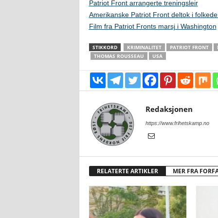
Patriot Front arrangerte treningsleir
Amerikanske Patriot Front deltok i folked
Film fra Patriot Fronts marsj i Washington
STIKKORD
KRIMINALITET
PATRIOT FRONT
THOMAS ROUSSEAU
USA
Redaksjonen
https://www.frihetskamp.no
RELATERTE ARTIKLER
MER FRA FORF