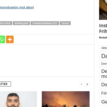
emonstrasjon mot abort
POLITIKK
REPRESJON
TANKEKRIMINALITET
TEXAS
Ins
Fri
Redak
Akti
Da
Dem
De
mo
ATTER
Do
Fil
Ge