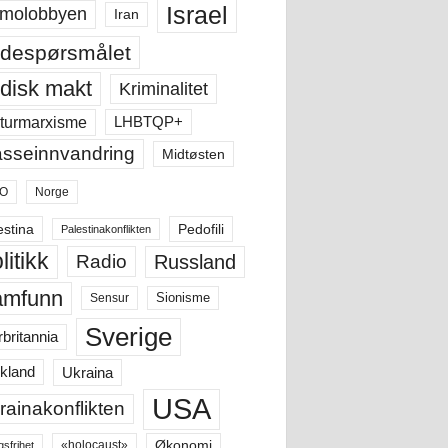
Israel
molobbyen
Iran
despørsmålet
disk makt
Kriminalitet
LHBTQP+
turmarxisme
sseinnvandring
Midtøsten
O
Norge
estina
Pedofili
Palestinakonflikten
litikk
Russland
Radio
amfunn
Sensur
Sionisme
Sverige
rbritannia
Ukraina
kland
USA
rainakonflikten
Økonomi
«holocaust»
gsfrihet