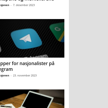
sjonen
-
7. desember 2023
pper for nasjonalister på
egram
sjonen
-
23. november 2023