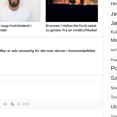
Ho
Jø
Jø
-topp livstidsdømt i
Brannen i Hellas ble forårsaket
ndet
av gnister fra en vindkraftkabel
Kul
Ma
NAT
an er selv ansvarlig for det man skriver i kommentarfeltet.
Pal
Po
S
Sto
Tys
{}
[+]
Uk
Ytrin