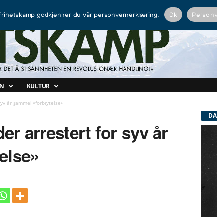
NORDISK RADIO
PEERTUBE
rihetskamp godkjenner du vår personvernerklæring.
Ok
Personv
ON
KULTUR
 syv år gammel «forbrytelse»
DA
der arrestert for syv år
else»