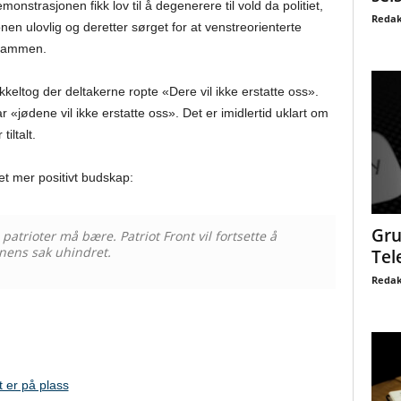
nstrasjonen fikk lov til å degenerere til vold da politiet,
Redak
nen ulovlig og deretter sørget for at venstreorienterte
 sammen.
keltog der deltakerne ropte «Dere vil ikke erstatte oss».
 «jødene vil ikke erstatte oss». Det er imidlertid uklart om
iltalt.
 et mer positivt budskap:
Gru
atrioter må bære. Patriot Front vil fortsette å
nens sak uhindret.
Tel
Redak
t er på plass