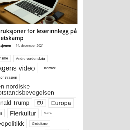
truksjoner for leserinnlegg på
hetskamp
sjonen
-
14. desember 2021
visme
Andre verdenskrig
gens video
Danmark
onstrasjon
n nordiske
tstandsbevegelsen
Europa
nald Trump
EU
Flerkultur
m
Gaza
opolitikk
Globalisme