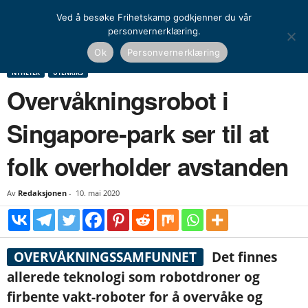
Ved å besøke Frihetskamp godkjenner du vår
personvernerklæring.
Hjem
Nyheter
Overvåkningsrobot i Singapore-park ser til at folk overholder
Ok
Personvernerklæring
avstanden
NYHETER
UTENRIKS
Overvåkningsrobot i
Singapore-park ser til at
folk overholder avstanden
Av
Redaksjonen
-
10. mai 2020
OVERVÅKNINGSSAMFUNNET
Det finnes
allerede teknologi som robotdroner og
firbente vakt-roboter for å overvåke og