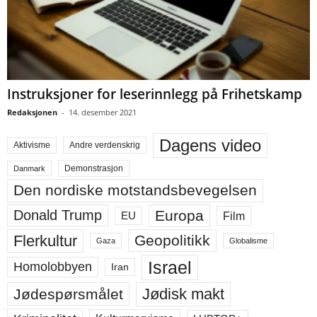
Instruksjoner for leserinnlegg på Frihetskamp
Redaksjonen
-
14. desember 2021
Dagens video
Aktivisme
Andre verdenskrig
Demonstrasjon
Danmark
Den nordiske motstandsbevegelsen
Europa
Donald Trump
Film
EU
Flerkultur
Geopolitikk
Gaza
Globalisme
Israel
Homolobbyen
Iran
Jødisk makt
Jødespørsmålet