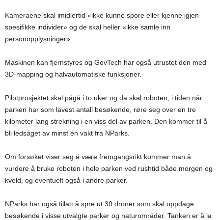
Kameraene skal imidlertid «ikke kunne spore eller kjenne igjen
spesifikke individer» og de skal heller «ikke samle inn
personopplysninger».
Maskinen kan fjernstyres og GovTech har også utrustet den med
3D-mapping og halvautomatiske funksjoner.
Pilotprosjektet skal pågå i to uker og da skal roboten, i tiden når
parken har som lavest antall besøkende, røre seg over en tre
kilometer lang strekning i en viss del av parken. Den kommer til å
bli ledsaget av minst én vakt fra NParks.
Om forsøket viser seg å være fremgangsrikt kommer man å
vurdere å bruke roboten i hele parken ved rushtid både morgen og
kveld, og eventuelt også i andre parker.
NParks har også tillatt å spre ut 30 droner som skal oppdage
besøkende i visse utvalgte parker og naturområder. Tanken er å la