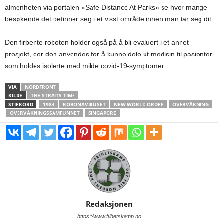
almenheten via portalen «Safe Distance At Parks» se hvor mange
besøkende det befinner seg i et visst område innen man tar seg dit.
Den firbente roboten holder også på å bli evaluert i et annet
prosjekt, der den anvendes for å kunne dele ut medisin til pasienter
som holdes isolerte med milde covid-19-symptomer.
VIA
NORDFRONT
KILDE
THE STRAITS TIME
STIKKORD
1984
KORONAVIRUSET
NEW WORLD ORDER
OVERVÅKNING
OVERVÅKNINGSSAMFUNNET
SINGAPORE
Redaksjonen
https://www.frihetskamp.no