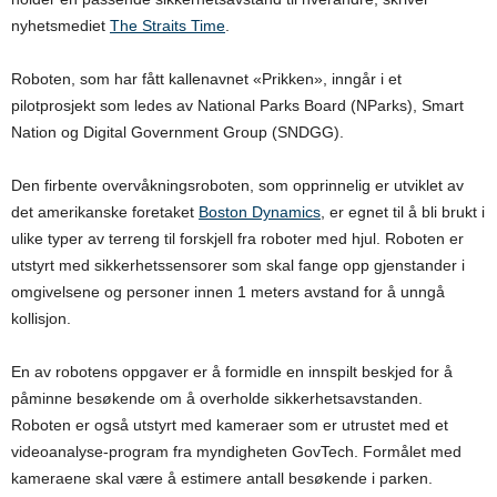
nyhetsmediet
The Straits Time
.
Roboten, som har fått kallenavnet «Prikken», inngår i et
pilotprosjekt som ledes av National Parks Board (NParks), Smart
Nation og Digital Government Group (SNDGG).
Den firbente overvåkningsroboten, som opprinnelig er utviklet av
det amerikanske foretaket
Boston Dynamics
, er egnet til å bli brukt i
ulike typer av terreng til forskjell fra roboter med hjul. Roboten er
utstyrt med sikkerhetssensorer som skal fange opp gjenstander i
omgivelsene og personer innen 1 meters avstand for å unngå
kollisjon.
En av robotens oppgaver er å formidle en innspilt beskjed for å
påminne besøkende om å overholde sikkerhetsavstanden.
Roboten er også utstyrt med kameraer som er utrustet med et
videoanalyse-program fra myndigheten GovTech. Formålet med
kameraene skal være å estimere antall besøkende i parken.