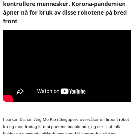
kontrollere mennesker. Korona-pandemien
åpner nå for bruk av disse robotene på bred
front
I parken Bishan-Ang Mo Kio i Singapore overvåker en firbent robot
fra og med fredag 8. mai parkens besøkende, og ser til at folk
holder en passende sikkerhetsavstand til hverandre, skriver