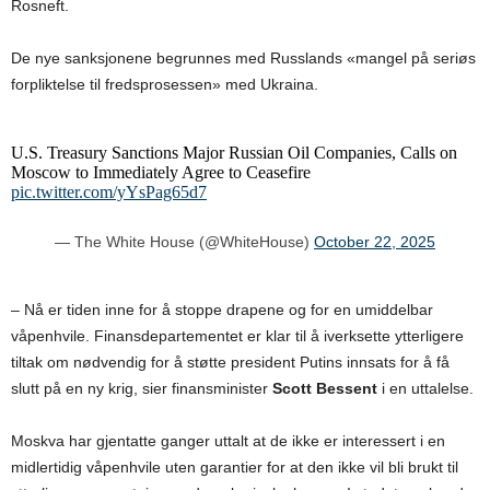
Rosneft.
De nye sanksjonene begrunnes med Russlands «mangel på seriøs
forpliktelse til fredsprosessen» med Ukraina.
U.S. Treasury Sanctions Major Russian Oil Companies, Calls on
Moscow to Immediately Agree to Ceasefire
pic.twitter.com/yYsPag65d7
— The White House (@WhiteHouse)
October 22, 2025
– Nå er tiden inne for å stoppe drapene og for en umiddelbar
våpenhvile. Finansdepartementet er klar til å iverksette ytterligere
tiltak om nødvendig for å støtte president Putins innsats for å få
slutt på en ny krig, sier finansminister
Scott Bessent
i en uttalelse.
Moskva har gjentatte ganger uttalt at de ikke er interessert i en
midlertidig våpenhvile uten garantier for at den ikke vil bli brukt til