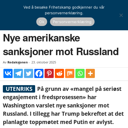
Ved å besøke Frihetskamp godkjenner du vår
personvernerklæring.
Hjem
Nyheter
Nye amerikanske sanksjoner mot Russland
Ok
Personvernerklæring
NYHETER
UTENRIKS
Nye amerikanske
sanksjoner mot Russland
Av
Redaksjonen
-
23. oktober 2025
UTENRIKS
På grunn av «mangel på seriøst
engasjement i fredsprosessen» har
Washington varslet nye sanksjoner mot
Russland. I tillegg har Trump bekreftet at det
planlagte toppmøtet med Putin er avlyst.