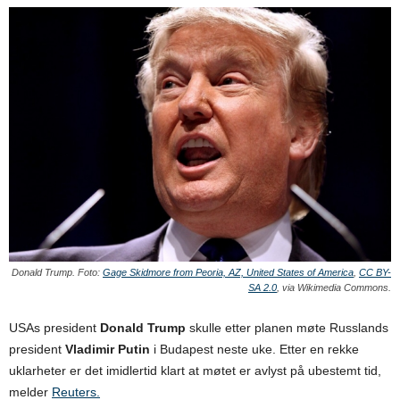
Donald Trump. Foto:
Gage Skidmore from Peoria, AZ, United States of America
,
CC BY-
SA 2.0
, via Wikimedia Commons.
USAs president
Donald Trump
skulle etter planen møte Russlands
president
Vladimir Putin
i Budapest neste uke. Etter en rekke
uklarheter er det imidlertid klart at møtet er avlyst på ubestemt tid,
melder
Reuters.