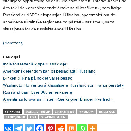
ytterligere opprustning av den ukrainske hæren. I stedet ønsker de
å ta tak i de «grunnleggende årsakene til konflikten», som ifølge
Russland er NATOs ekspansjon i Ukraina, spørsmålet om de
annekterte ukrainske regionene og påstått «nazisme», samt
situasjonen for de russisktalende i Ukraina.
(Nordfront)
Les også
India fortsetter å kjøpe russisk olje
Amerikansk eiendom kan bli beslaglagt i Russland
Blinken til Kina på nok et varselbesøk
Washington forventes å klassifisere Russland som «angriperstat»
Russland bannlyser 963 amerikanere
Argentinas forsvarsminister: «Sanksjoner bringer ikke fred»
STIKKORD
DONALD TRUMP
GEOPOLITIKK
ØKONOMI
RUSSLAND
SANKSJONER
USA
VLADIMIR PUTIN