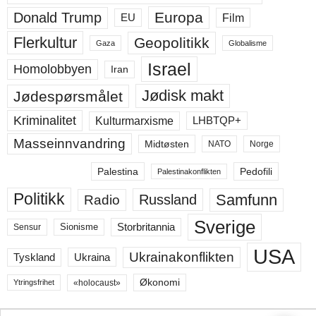
Europa
Donald Trump
Film
EU
Flerkultur
Geopolitikk
Gaza
Globalisme
Israel
Homolobbyen
Iran
Jødisk makt
Jødespørsmålet
Kriminalitet
LHBTQP+
Kulturmarxisme
Masseinnvandring
Midtøsten
NATO
Norge
Palestina
Pedofili
Palestinakonflikten
Politikk
Samfunn
Russland
Radio
Sverige
Storbritannia
Sensur
Sionisme
USA
Ukrainakonflikten
Ukraina
Tyskland
Økonomi
«holocaust»
Ytringsfrihet