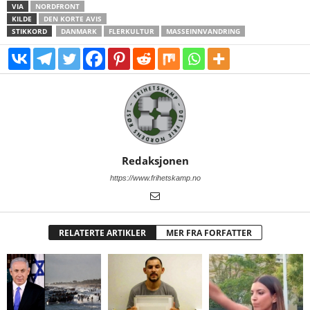
VIA
NORDFRONT
KILDE
DEN KORTE AVIS
STIKKORD
DANMARK
FLERKULTUR
MASSEINNVANDRING
Redaksjonen
https://www.frihetskamp.no
RELATERTE ARTIKLER
MER FRA FORFATTER