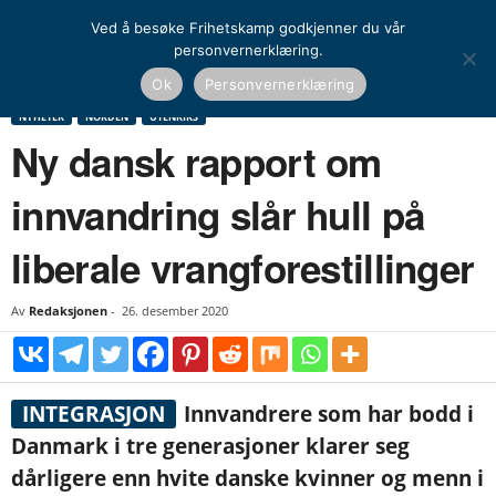
Ved å besøke Frihetskamp godkjenner du vår
personvernerklæring.
Hjem
Nyheter
Norden
Ny dansk rapport om innvandring slår hull på liberale
Ok
Personvernerklæring
vrangforestillinger
NYHETER
NORDEN
UTENRIKS
Ny dansk rapport om
innvandring slår hull på
liberale vrangforestillinger
Av
Redaksjonen
-
26. desember 2020
INTEGRASJON
Innvandrere som har bodd i
Danmark i tre generasjoner klarer seg
dårligere enn hvite danske kvinner og menn i