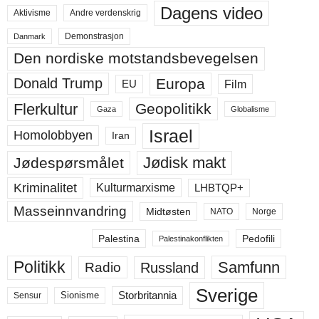
Dagens video
Aktivisme
Andre verdenskrig
Demonstrasjon
Danmark
Den nordiske motstandsbevegelsen
Europa
Donald Trump
Film
EU
Flerkultur
Geopolitikk
Gaza
Globalisme
Israel
Homolobbyen
Iran
Jødisk makt
Jødespørsmålet
Kriminalitet
LHBTQP+
Kulturmarxisme
Masseinnvandring
Midtøsten
NATO
Norge
Palestina
Pedofili
Palestinakonflikten
Politikk
Samfunn
Russland
Radio
Sverige
Storbritannia
Sensur
Sionisme