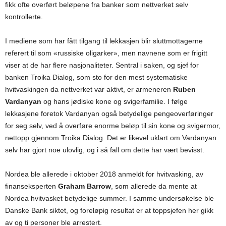
fikk ofte overført beløpene fra banker som nettverket selv
kontrollerte.
I mediene som har fått tilgang til lekkasjen blir sluttmottagerne
referert til som «russiske oligarker», men navnene som er frigitt
viser at de har flere nasjonaliteter. Sentral i saken, og sjef for
banken Troika Dialog, som sto for den mest systematiske
hvitvaskingen da nettverket var aktivt, er armeneren
Ruben
Vardanyan
og hans jødiske kone og svigerfamilie. I følge
lekkasjene foretok Vardanyan også betydelige pengeoverføringer
for seg selv, ved å overføre enorme beløp til sin kone og svigermor,
nettopp gjennom Troika Dialog. Det er likevel uklart om Vardanyan
selv har gjort noe ulovlig, og i så fall om dette har vært bevisst.
Nordea ble allerede i oktober 2018 anmeldt for hvitvasking, av
finanseksperten
Graham Barrow
, som allerede da mente at
Nordea hvitvasket betydelige summer. I samme undersøkelse ble
Danske Bank siktet, og foreløpig resultat er at toppsjefen her gikk
av og ti personer ble arrestert.