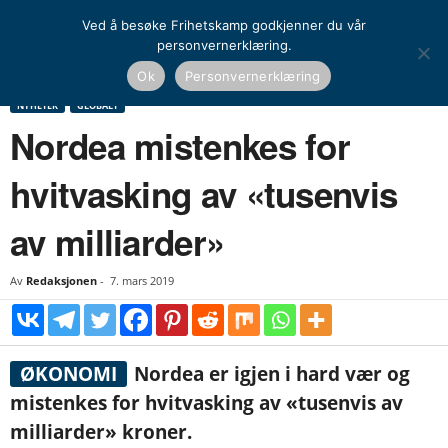
Ved å besøke Frihetskamp godkjenner du vår
personvernerklæring.
Hjem
Nyheter
Globalt
Nordea mistenkes for hvitvasking av «tusenvis av
Ok
Personvernerklæring
milliarder»
NYHETER
GLOBALT
Nordea mistenkes for
hvitvasking av «tusenvis
av milliarder»
Av
Redaksjonen
-
7. mars 2019
ØKONOMI
Nordea er igjen i hard vær og
mistenkes for hvitvasking av «tusenvis av
milliarder» kroner.