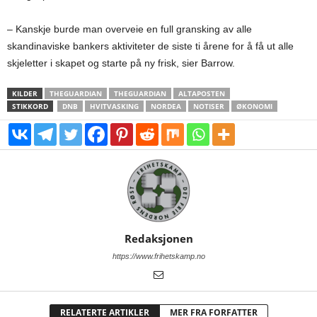
– Kanskje burde man overveie en full gransking av alle
skandinaviske bankers aktiviteter de siste ti årene for å få ut alle
skjeletter i skapet og starte på ny frisk, sier Barrow.
KILDER
THEGUARDIAN
THEGUARDIAN
ALTAPOSTEN
STIKKORD
DNB
HVITVASKING
NORDEA
NOTISER
ØKONOMI
Redaksjonen
https://www.frihetskamp.no
RELATERTE ARTIKLER
MER FRA FORFATTER