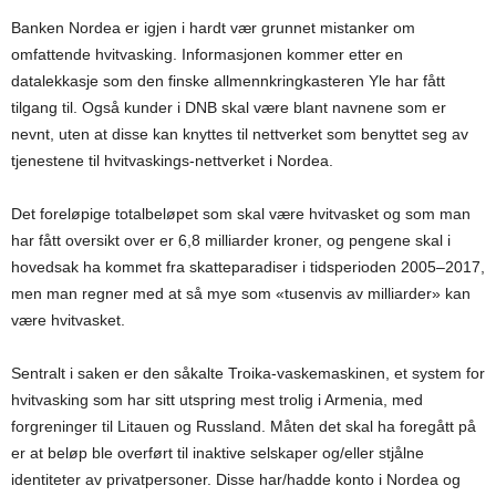
Banken Nordea er igjen i hardt vær grunnet mistanker om
omfattende hvitvasking. Informasjonen kommer etter en
datalekkasje som den finske allmennkringkasteren Yle har fått
tilgang til. Også kunder i DNB skal være blant navnene som er
nevnt, uten at disse kan knyttes til nettverket som benyttet seg av
tjenestene til hvitvaskings-nettverket i Nordea.
Det foreløpige totalbeløpet som skal være hvitvasket og som man
har fått oversikt over er 6,8 milliarder kroner, og pengene skal i
hovedsak ha kommet fra skatteparadiser i tidsperioden 2005–2017,
men man regner med at så mye som «tusenvis av milliarder» kan
være hvitvasket.
Sentralt i saken er den såkalte Troika-vaskemaskinen, et system for
hvitvasking som har sitt utspring mest trolig i Armenia, med
forgreninger til Litauen og Russland. Måten det skal ha foregått på
er at beløp ble overført til inaktive selskaper og/eller stjålne
identiteter av privatpersoner. Disse har/hadde konto i Nordea og