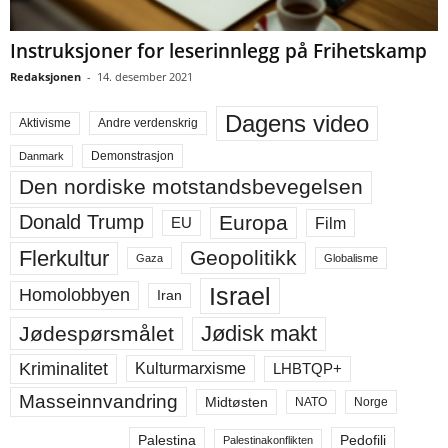
Instruksjoner for leserinnlegg på Frihetskamp
Redaksjonen
-
14. desember 2021
Dagens video
Aktivisme
Andre verdenskrig
Demonstrasjon
Danmark
Den nordiske motstandsbevegelsen
Europa
Donald Trump
Film
EU
Flerkultur
Geopolitikk
Gaza
Globalisme
Israel
Homolobbyen
Iran
Jødisk makt
Jødespørsmålet
Kriminalitet
LHBTQP+
Kulturmarxisme
Masseinnvandring
Midtøsten
NATO
Norge
Palestina
Pedofili
Palestinakonflikten