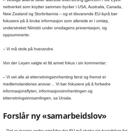
nettverket som knytter sammen byråer i USA, Australia, Canada,
New Zealand og Storbritannia – og et tilsvarende EU-byrå bør
fokusere på å bruke informasjon som allerede er i omløp,
understreket Niinistö under onsdagens presentasjon, og
oppsummerte:
– Vi må stole på hverandre.
Von der Leyen valgte et litt annet fokus i sin kommentar:
– Vi vet alle at etterretningsinnhenting først og fremst er
medlemslandenes ansvar… Vi bør fokusere på å forbedre
informasjonsflyten, informasjonsinnhentingen og
etterretningsinnsamlingen, sa Ursala.
Forslår ny «samarbeidslov»
– Det er mange andre områder der EU må styrke sin beredskap for