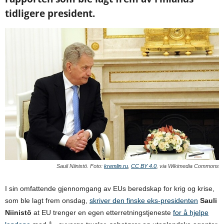
tidligere president.
Sauli Niinistö. Foto:
kremlin.ru
,
CC BY 4.0
, via Wikimedia Commons
I sin omfattende gjennomgang av EUs beredskap for krig og krise,
som ble lagt frem onsdag,
skriver den finske eks-presidenten
Sauli
Niinistö
at EU trenger en egen etterretningstjeneste
for å hjelpe