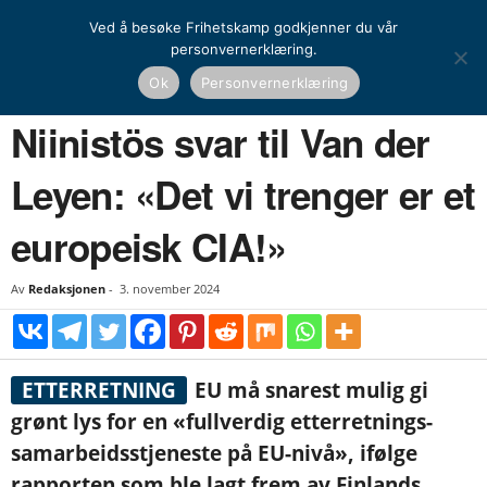
Ved å besøke Frihetskamp godkjenner du vår
personvernerklæring.
Hjem
Nyheter
Niinistös svar til Van der Leyen: «Det vi trenger er et europeisk...
Ok
Personvernerklæring
NYHETER
UTENRIKS
Niinistös svar til Van der
Leyen: «Det vi trenger er et
europeisk CIA!»
Av
Redaksjonen
-
3. november 2024
ETTERRETNING
EU må snarest mulig gi
grønt lys for en «fullverdig etterretnings-
samarbeidsstjeneste på EU-nivå», ifølge
rapporten som ble lagt frem av Finlands