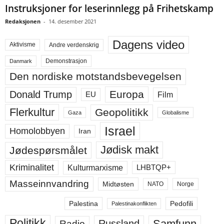
Instruksjoner for leserinnlegg på Frihetskamp
Redaksjonen
-
14. desember 2021
Dagens video
Aktivisme
Andre verdenskrig
Demonstrasjon
Danmark
Den nordiske motstandsbevegelsen
Europa
Donald Trump
Film
EU
Flerkultur
Geopolitikk
Gaza
Globalisme
Israel
Homolobbyen
Iran
Jødisk makt
Jødespørsmålet
Kriminalitet
LHBTQP+
Kulturmarxisme
Masseinnvandring
Midtøsten
NATO
Norge
Palestina
Pedofili
Palestinakonflikten
Politikk
Samfunn
Russland
Radio