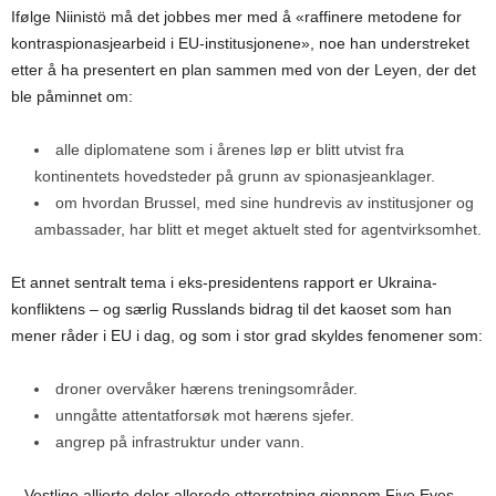
Ifølge Niinistö må det jobbes mer med å «raffinere metodene for
kontraspionasjearbeid i EU-institusjonene», noe han understreket
etter å ha presentert en plan sammen med von der Leyen, der det
ble påminnet om:
alle diplomatene som i årenes løp er blitt utvist fra
kontinentets hovedsteder på grunn av spionasjeanklager.
om hvordan Brussel, med sine hundrevis av institusjoner og
ambassader, har blitt et meget aktuelt sted for agentvirksomhet.
Et annet sentralt tema i eks-presidentens rapport er Ukraina-
konfliktens – og særlig Russlands bidrag til det kaoset som han
mener råder i EU i dag, og som i stor grad skyldes fenomener som:
droner overvåker hærens treningsområder.
unngåtte attentatforsøk mot hærens sjefer.
angrep på infrastruktur under vann.
– Vestlige allierte deler allerede etterretning gjennom Five Eyes-