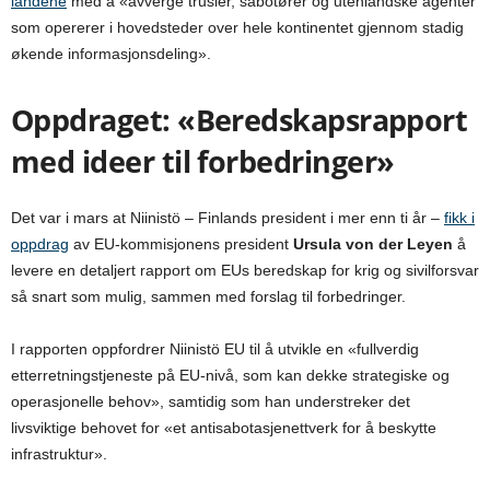
landene
med å «avverge trusler, sabotører og utenlandske agenter
som opererer i hovedsteder over hele kontinentet gjennom stadig
økende informasjonsdeling».
Oppdraget: «Beredskapsrapport
med ideer til forbedringer»
Det var i mars at Niinistö – Finlands president i mer enn ti år –
fikk i
oppdrag
av EU-kommisjonens president
Ursula von der Leyen
å
levere en detaljert rapport om EUs beredskap for krig og sivilforsvar
så snart som mulig, sammen med forslag til forbedringer.
I rapporten oppfordrer Niinistö EU til å utvikle en «fullverdig
etterretningstjeneste på EU-nivå, som kan dekke strategiske og
operasjonelle behov», samtidig som han understreker det
livsviktige behovet for «et antisabotasjenettverk for å beskytte
infrastruktur».