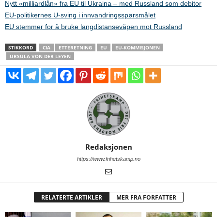
Nytt «milliardlån» fra EU til Ukraina – med Russland som debitor
EU-politikernes U-sving i innvandringsspørsmålet
EU stemmer for å bruke langdistansevåpen mot Russland
STIKKORD
CIA
ETTERETNING
EU
EU-KOMMISJONEN
URSULA VON DER LEYEN
Redaksjonen
https://www.frihetskamp.no
RELATERTE ARTIKLER
MER FRA FORFATTER