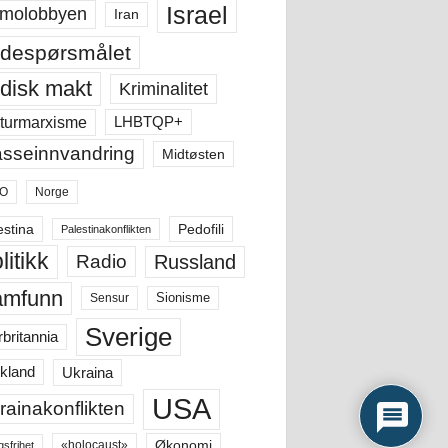
Israel
molobbyen
Iran
despørsmålet
disk makt
Kriminalitet
LHBTQP+
turmarxisme
sseinnvandring
Midtøsten
O
Norge
estina
Pedofili
Palestinakonflikten
litikk
Russland
Radio
amfunn
Sensur
Sionisme
Sverige
rbritannia
Ukraina
kland
USA
rainakonflikten
Økonomi
«holocaust»
gsfrihet