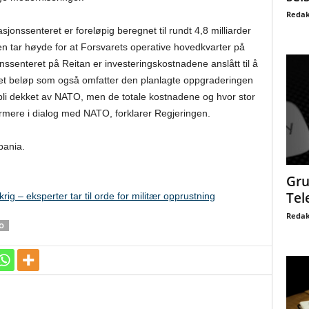
Redak
jonssenteret er foreløpig beregnet til rundt 4,8 milliarder
en tar høyde for at Forsvarets operative hovedkvarter på
ssenteret på Reitan er investeringskostnadene anslått til å
, et beløp som også omfatter den planlagte oppgraderingen
l bli dekket av NATO, men de totale kostnadene og hvor stor
mere i dialog med NATO, forklarer Regjeringen.
pania.
Gru
Tel
ig – eksperter tar til orde for militær opprustning
Redak
O