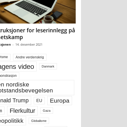
truksjoner for leserinnlegg på
hetskamp
sjonen
-
14. desember 2021
visme
Andre verdenskrig
gens video
Danmark
onstrasjon
n nordiske
tstandsbevegelsen
Europa
nald Trump
EU
Flerkultur
m
Gaza
opolitikk
Globalisme