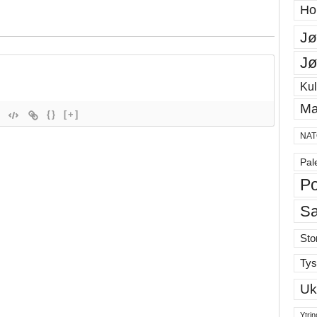
Ho
Jø
Jø
Kul
Ma
{}
[+]
NAT
Pal
Po
S
Sto
Tys
Uk
Ytrin