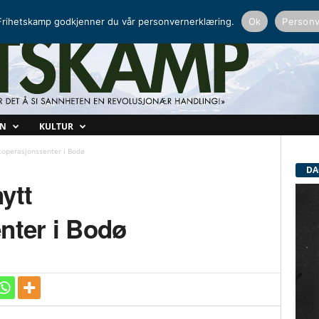
NORDISK RADIO
PEERTUBE
rihetskamp godkjenner du vår personvernerklæring.
Ok
Personv
ON
KULTUR
toperasjonssenter i Bodø
DA
ytt
nter i Bodø