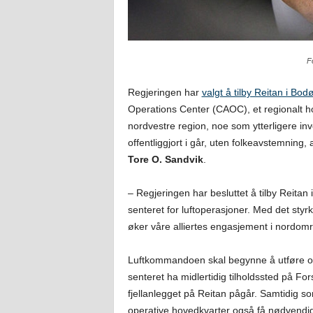
F
Regjeringen har
valgt å tilby Reitan i Bod
Operations Center (CAOC), et regionalt ho
nordvestre region, noe som ytterligere inv
offentliggjort i går, uten folkeavstemning,
Tore O. Sandvik
.
– Regjeringen har besluttet å tilby Reita
senteret for luftoperasjoner. Med det st
øker våre alliertes engasjement i nordomr
Luftkommandoen skal begynne å utføre opp
senteret ha midlertidig tilholdssted på 
fjellanlegget på Reitan pågår. Samtidig s
operative hovedkvarter også få nødvendi