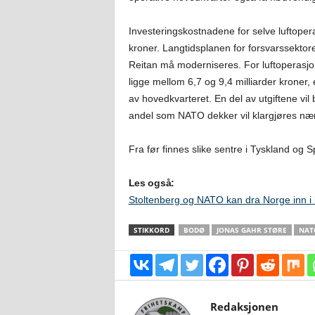
Investeringskostnadene for selve luftoperas
kroner. Langtidsplanen for forsvarssektor
Reitan må moderniseres. For luftoperasjon
ligge mellom 6,7 og 9,4 milliarder kroner
av hovedkvarteret. En del av utgiftene vi
andel som NATO dekker vil klargjøres nær
Fra før finnes slike sentre i Tyskland og S
Les også:
Stoltenberg og NATO kan dra Norge inn i kr
STIKKORD
BODØ
JONAS GAHR STØRE
NAT
Redaksjonen