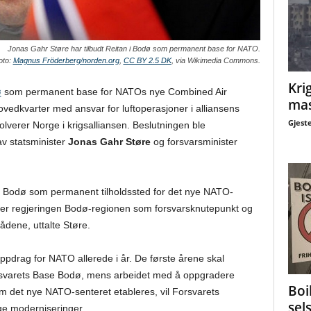
Jonas Gahr Støre har tilbudt Reitan i Bodø som permanent base for NATO.
oto:
Magnus Fröderberg/norden.org
,
CC BY 2.5 DK
, via Wikimedia Commons.
Krig
ø
som permanent base for NATOs nye Combined Air
mas
vedkvarter med ansvar for luftoperasjoner i alliansens
Gjest
olverer Norge i krigsalliansen. Beslutningen ble
 av statsminister
Jonas Gahr Støre
og forsvarsminister
n i Bodø som permanent tilholdssted for det nye NATO-
yrker regjeringen Bodø-regionen som forsvarsknutepunkt og
ådene, uttalte Støre.
drag for NATO allerede i år. De første årene skal
Forsvarets Base Bodø, mens arbeidet med å oppgradere
Boi
om det nye NATO-senteret etableres, vil Forsvarets
sel
ge moderniseringer.