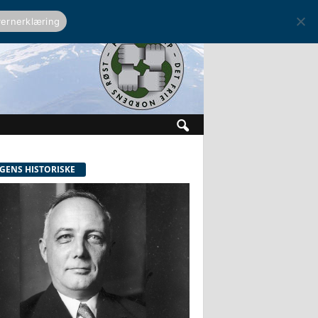
ernerklæring
GENS HISTORISKE