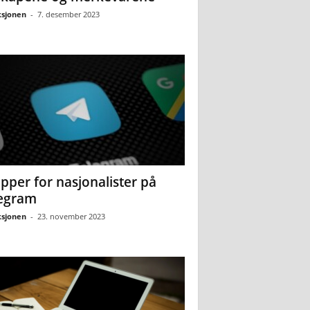
sjonen
-
7. desember 2023
pper for nasjonalister på
egram
sjonen
-
23. november 2023