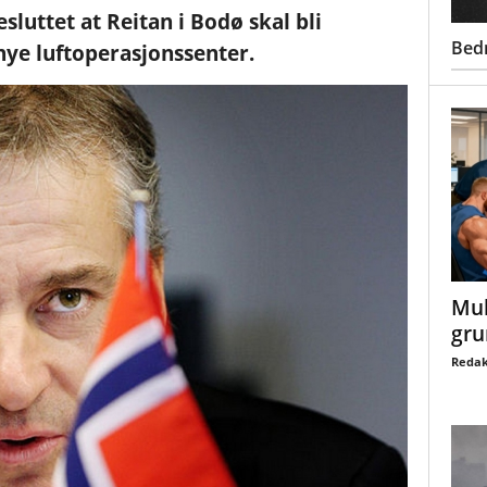
sluttet at Reitan i Bodø skal bli
Bed
ye luftoperasjonssenter.
Mul
gru
Redak