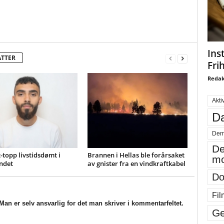
Ins
ATTER
Fri
Redak
Akti
Da
Dem
De
-topp livstidsdømt i
Brannen i Hellas ble forårsaket
mo
ndet
av gnister fra en vindkraftkabel
Do
Fil
an er selv ansvarlig for det man skriver i kommentarfeltet.
Ge