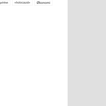
Økonomi
«holocaust»
gsfrihet