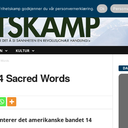
NORDISK RADIO
PEERTUBE
rihetskamp godkjenner du vår personvernerklæring.
Ok
Personv
ON
KULTUR
 Words
DA
4 Sacred Words
terer det amerikanske bandet 14