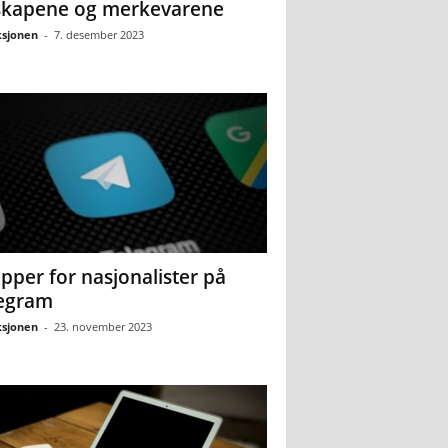
skapene og merkevarene
sjonen
-
7. desember 2023
pper for nasjonalister på
egram
sjonen
-
23. november 2023