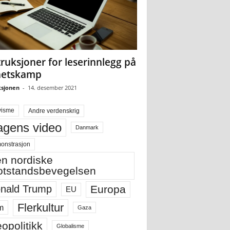
truksjoner for leserinnlegg på
hetskamp
sjonen
-
14. desember 2021
visme
Andre verdenskrig
gens video
Danmark
onstrasjon
n nordiske
tstandsbevegelsen
Europa
nald Trump
EU
Flerkultur
m
Gaza
opolitikk
Globalisme