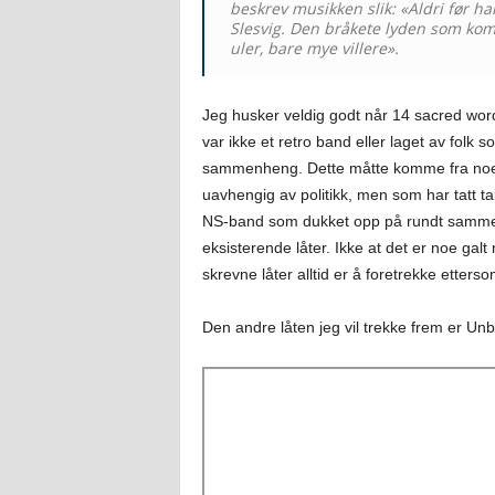
beskrev musikken slik: «Aldri før ha
Slesvig. Den bråkete lyden som k
uler, bare mye villere».
Jeg husker veldig godt når 14 sacred word
var ikke et retro band eller laget av folk so
sammenheng. Dette måtte komme fra noen 
uavhengig av politikk, men som har tatt tal
NS-band som dukket opp på rundt samme ti
eksisterende låter. Ikke at det er noe gal
skrevne låter alltid er å foretrekke etterso
Den andre låten jeg vil trekke frem er Unb