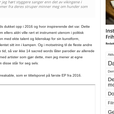
r jeg hørt styggere sanger enn det av vikingene i
ommer fra deres struper minner meg om hunder som
s dukket opp i 2016 og hvor inspirerende det var. Dette
Ins
m ellers aldri ville rørt et instrument utenom i politisk
Fri
med ekte talent og lidenskap for sin kunstform,
Redak
entet sitt inn i kampen. Og i motsetning til de fleste andre
d, så var ikke 14 sacred words låter parodier av allerede
Akti
t med artister som gjør dette, men jeg mener at egne
Da
m disse står for seg selv.
Dem
reakable, som er tittelsporet på første EP fra 2016.
De
mo
Do
Fil
Ge