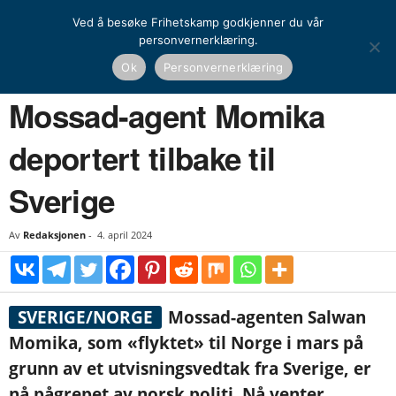
Ved å besøke Frihetskamp godkjenner du vår
personvernerklæring.
Hjem
Nyheter
Norden
Mossad-agent Momika deportert tilbake til Sverige
Ok
Personvernerklæring
NYHETER
NORDEN
UTENRIKS
Mossad-agent Momika
deportert tilbake til
Sverige
Av
Redaksjonen
-
4. april 2024
SVERIGE/NORGE
Mossad-agenten Salwan
Momika, som «flyktet» til Norge i mars på
grunn av et utvisningsvedtak fra Sverige, er
nå pågrepet av norsk politi. Nå venter