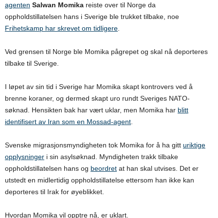
agenten
Salwan Momika
reiste over til Norge da
oppholdstillatelsen hans i Sverige ble trukket tilbake, noe
Frihetskamp har skrevet om tidligere
.
Ved grensen til Norge ble Momika pågrepet og skal nå deporteres
tilbake til Sverige.
I løpet av sin tid i Sverige har Momika skapt kontrovers ved å
brenne koraner, og dermed skapt uro rundt Sveriges NATO-
søknad. Hensikten bak har vært uklar, men Momika har
blitt
identifisert av Iran som en Mossad-agent
.
Svenske migrasjonsmyndigheten tok Momika for å ha gitt
uriktige
opplysninger
i sin asylsøknad. Myndigheten trakk tilbake
oppholdstillatelsen hans og
beordret
at han skal utvises. Det er
utstedt en midlertidig oppholdstillatelse ettersom han ikke kan
deporteres til Irak for øyeblikket.
Hvordan Momika vil opptre nå, er uklart.