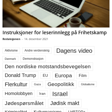
Instruksjoner for leserinnlegg på Frihetskamp
Redaksjonen
-
14. desember 2021
Dagens video
Aktivisme
Andre verdenskrig
Demonstrasjon
Danmark
Den nordiske motstandsbevegelsen
Europa
Donald Trump
Film
EU
Flerkultur
Geopolitikk
Gaza
Globalisme
Israel
Homolobbyen
Iran
Jødisk makt
Jødespørsmålet
Kriminalitet
LHBTQP+
Kulturmarxisme