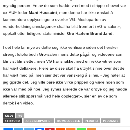
myndig person. En av de som hadde vært med i strippe-showet var
ex-AUF-leder
Mani Hussaini
, men denne har ikke ønsket å
kommentere opplysningene overfor VG. Mesteparten av
«underholdningsinnslagene» skal ha blitt fremført i «Gro-salen»,
oppkalt etter tidligere statsminister
Gro Harlem Brundtland
.
I det hele lar mye av dette seg ikke verifisere siden det hersker
strengt fotoforbud i Gro-salen mens dette pågår og videoene som
blir vist blir slettet, men VG har snakket med en rekke vitner som
har vært deltakere. Flere av disse skal ha uttrykt sinne over det de
har vært med på, men sier det var vanskelig å si nei. «Jeg hater at
jeg gjorde det. Jeg ville bare ikke virke prippen og være noen som
ikke var med på noe. Jeg synes allerede de var drøye og jeg hadde
allerede stilt spørsmål ved hele opplegget», sier en av de som
deltok i en video.
KILDE
VG
STIKKORD
ARBEIDERPARTIET
HOMOLOBBYEN
PEDOFILI
PEDOGATE