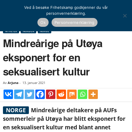
Ved å besøke Frihetskamp godkjenner du vår
personvernerklæring.
Hjem
Nyheter
Norden
Mindreårige på Utøya eksponert for en seksualisert
Ok
Personvernerklæring
kultur
NYHETER
NORDEN
NORGE
Mindreårige på Utøya
eksponert for en
seksualisert kultur
Av
Arjuna
-
13. januar 2021
NORGE
Mindreårige deltakere på AUFs
sommerleir på Utøya har blitt eksponert for
en seksualisert kultur med blant annet