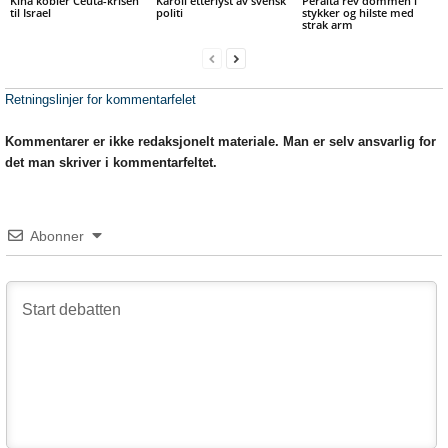
Kina kobler Ceuta-krisen
Karoli etterlyst av svensk
Peralta rev dommen i
til Israel
politi
stykker og hilste med
strak arm
Retningslinjer for kommentarfelet
Kommentarer er ikke redaksjonelt materiale. Man er selv ansvarlig for
det man skriver i kommentarfeltet.
Abonner