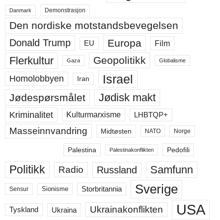
Demonstrasjon
Danmark
Den nordiske motstandsbevegelsen
Europa
Donald Trump
Film
EU
Flerkultur
Geopolitikk
Gaza
Globalisme
Israel
Homolobbyen
Iran
Jødisk makt
Jødespørsmålet
Kriminalitet
LHBTQP+
Kulturmarxisme
Masseinnvandring
Midtøsten
NATO
Norge
Palestina
Pedofili
Palestinakonflikten
Politikk
Samfunn
Russland
Radio
Sverige
Storbritannia
Sensur
Sionisme
USA
Ukrainakonflikten
Ukraina
Tyskland