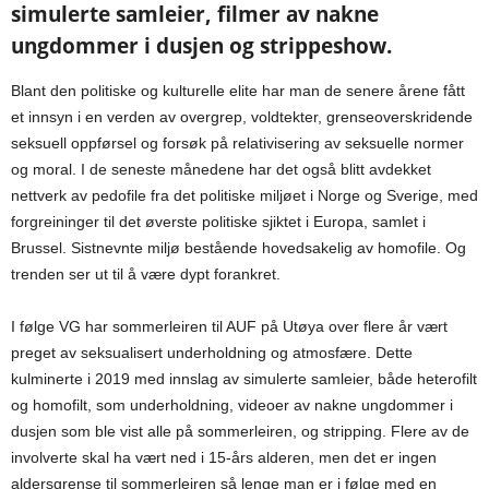
simulerte samleier, filmer av nakne
ungdommer i dusjen og strippeshow.
Blant den politiske og kulturelle elite har man de senere årene fått
et innsyn i en verden av overgrep, voldtekter, grenseoverskridende
seksuell oppførsel og forsøk på relativisering av seksuelle normer
og moral. I de seneste månedene har det også blitt avdekket
nettverk av pedofile fra det politiske miljøet i Norge og Sverige, med
forgreininger til det øverste politiske sjiktet i Europa, samlet i
Brussel. Sistnevnte miljø bestående hovedsakelig av homofile. Og
trenden ser ut til å være dypt forankret.
I følge VG har sommerleiren til AUF på Utøya over flere år vært
preget av seksualisert underholdning og atmosfære. Dette
kulminerte i 2019 med innslag av simulerte samleier, både heterofilt
og homofilt, som underholdning, videoer av nakne ungdommer i
dusjen som ble vist alle på sommerleiren, og stripping. Flere av de
involverte skal ha vært ned i 15-års alderen, men det er ingen
aldersgrense til sommerleiren så lenge man er i følge med en