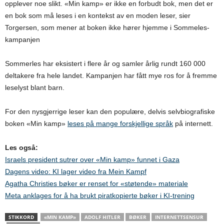
opplever noe slikt. «Min kamp» er ikke en forbudt bok, men det er
en bok som må leses i en kontekst av en moden leser, sier
Torgersen, som mener at boken ikke hører hjemme i Sommeles-
kampanjen
Sommerles har eksistert i flere år og samler årlig rundt 160 000
deltakere fra hele landet. Kampanjen har fått mye ros for å fremme
leselyst blant barn.
For den nysgjerrige leser kan den populære, delvis selvbiografiske
boken «Min kamp»
leses på mange forskjellige språk
på internett.
Les også:
Israels president sutrer over «Min kamp» funnet i Gaza
Dagens video: KI lager video fra Mein Kampf
Agatha Christies bøker er renset for «støtende» materiale
Meta anklages for å ha brukt piratkopierte bøker i KI-trening
STIKKORD
«MIN KAMP»
ADOLF HITLER
BØKER
INTERNETTSENSUR