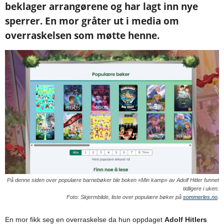
beklager arrangørene og har lagt inn nye
sperrer. En mor gråter ut i media om
overraskelsen som møtte henne.
På denne siden over populære barnebøker ble boken «Min kamp» av Adolf Hitler funnet
tidligere i uken.
Foto: Skjermbilde, liste over populære bøker på
sommerles.no
.
En mor fikk seg en overraskelse da hun oppdaget
Adolf Hitlers