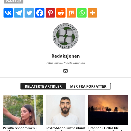
KAMPANJE
Redaksjonen
https://www.frihetskamp.no
RELATERTE ARTIKLER
MER FRA FORFATTER
Peralta rev dommen i
Foxtrot-topp livstidsdømt
Brannen i Hellas ble