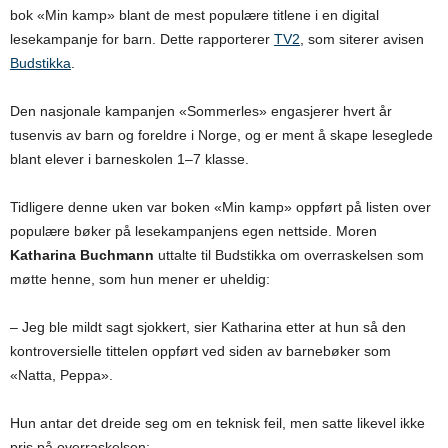
bok «Min kamp» blant de mest populære titlene i en digital
lesekampanje for barn. Dette rapporterer
TV2
, som siterer avisen
Budstikka
.
Den nasjonale kampanjen «Sommerles» engasjerer hvert år
tusenvis av barn og foreldre i Norge, og er ment å skape leseglede
blant elever i barneskolen 1–7 klasse.
Tidligere denne uken var boken «Min kamp» oppført på listen over
populære bøker på lesekampanjens egen nettside. Moren
Katharina Buchmann
uttalte til Budstikka om overraskelsen som
møtte henne, som hun mener er uheldig:
– Jeg ble mildt sagt sjokkert, sier Katharina etter at hun så den
kontroversielle tittelen oppført ved siden av barnebøker som
«Natta, Peppa».
Hun antar det dreide seg om en teknisk feil, men satte likevel ikke
pris på overraskelsen: