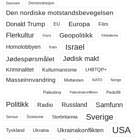
Demonstrasjon
Danmark
Den nordiske motstandsbevegelsen
Europa
Donald Trump
Film
EU
Flerkultur
Geopolitikk
Gaza
Globalisme
Israel
Homolobbyen
Iran
Jødisk makt
Jødespørsmålet
Kriminalitet
LHBTQP+
Kulturmarxisme
Masseinnvandring
Midtøsten
NATO
Norge
Palestina
Pedofili
Palestinakonflikten
Politikk
Samfunn
Russland
Radio
Sverige
Storbritannia
Sensur
Sionisme
USA
Ukrainakonflikten
Ukraina
Tyskland