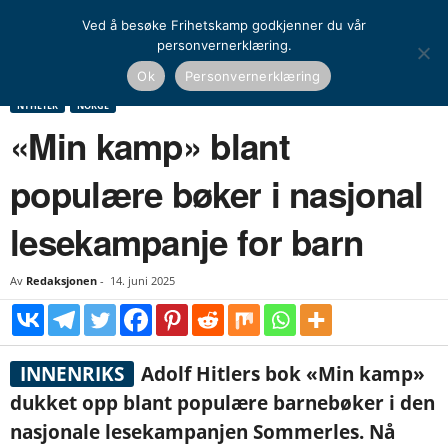
Ved å besøke Frihetskamp godkjenner du vår
personvernerklæring.
Hjem
Nyheter
Norge
«Min kamp» blant populære bøker i nasjonal
Ok
Personvernerklæring
lesekampanje for barn
NYHETER
NORGE
«Min kamp» blant
populære bøker i nasjonal
lesekampanje for barn
Av
Redaksjonen
-
14. juni 2025
INNENRIKS
Adolf Hitlers bok «Min kamp»
dukket opp blant populære barnebøker i den
nasjonale lesekampanjen Sommerles. Nå