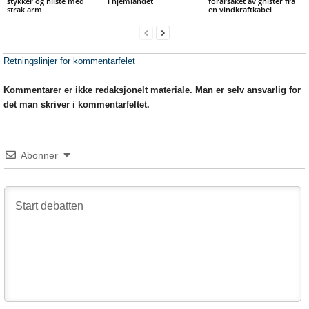
stykker og hilste med
i hjemlandet
forårsaket av gnister fra
strak arm
en vindkraftkabel
Retningslinjer for kommentarfelet
Kommentarer er ikke redaksjonelt materiale. Man er selv ansvarlig for
det man skriver i kommentarfeltet.
Abonner