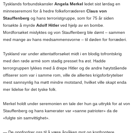
Tysklands forbundskansler
Angela Merkel
ledet sist lørdag en
minneseremoni for å hedre folkeforræderen
Claus von
Stauffenberg
og hans terroristgruppe, som for 75 år siden
forsøkte å myrde
Adolf Hitler
ved hjelp av en bombe.
Mordforsøket mislyktes og von Stauffenberg ble dømt – sammen
med mange av hans medsammensvorne – til døden for forræderi.
Tyskland var under attentatforsøket midt i en blodig tofrontskrig
med den røde armè som stadig presset fra øst. Hadde
terrorgruppen lykkes med å drepe Hitler og de andre høytstående
offiserer som var i samme rom, ville de alliertes krigsforbrytelser
mest sannsynlig ha møtt mindre motstand, hvilket ville skapt enda
mer lidelse for det tyske folk.
Merkel holdt under seremonien en tale der hun ga uttrykk for at von
Stauffenberg og hans kamerater var «sanne patrioter» da de
«fulgte sin samvittighet».
— De oppfordrer oss til å være årvåken mot og konfrontere