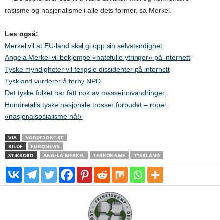
rasisme og nasjonalisme i alle dets former, sa Merkel.
Les også:
Merkel vil at EU-land skal gi opp sin selvstendighet
Angela Merkel vil bekjempe «hatefulle ytringer» på Internett
Tyske myndigheter vil fengsle dissidenter på internett
Tyskland vurderer å forby NPD
Det tyske folket har fått nok av masseinnvandringen
Hundretalls tyske nasjonale trosser forbudet – roper
«nasjonalsosialisme nå!»
VIA
NORDFRONT.SE
KILDE
EURONEWS
STIKKORD
ANGELA MERKEL
TERRORISME
TYSKLAND