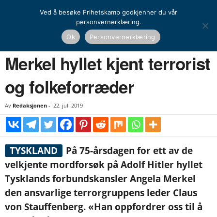
Ved å besøke Frihetskamp godkjenner du vår
personvernerklæring.
Hjem
Nyheter
Utenriks
Merkel hyllet kjent terrorist og folkeforræder
Ok
Personvernerklæring
NYHETER
UTENRIKS
Merkel hyllet kjent terrorist
og folkeforræder
Av
Redaksjonen
-
22. juli 2019
TYSKLAND
På 75-årsdagen for ett av de
velkjente mordforsøk på Adolf Hitler hyllet
Tysklands forbundskansler Angela Merkel
den ansvarlige terrorgruppens leder Claus
von Stauffenberg. «Han oppfordrer oss til å