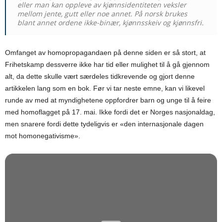
eller man kan oppleve av kjønnsidentiteten veksler
mellom jente, gutt eller noe annet. På norsk brukes
blant annet ordene ikke-binær, kjønnsskeiv og kjønnsfri.
Omfanget av homopropagandaen på denne siden er så stort, at
Frihetskamp dessverre ikke har tid eller mulighet til å gå gjennom
alt, da dette skulle vært særdeles tidkrevende og gjort denne
artikkelen lang som en bok. Før vi tar neste emne, kan vi likevel
runde av med at myndighetene oppfordrer barn og unge til å feire
med homoflagget på 17. mai. Ikke fordi det er Norges nasjonaldag,
men snarere fordi dette tydeligvis er «den internasjonale dagen
mot homonegativisme».