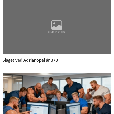
Slaget ved Adrianopel år 378