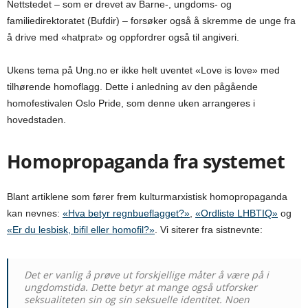
Nettstedet – som er drevet av Barne-, ungdoms- og
familiedirektoratet (Bufdir) – forsøker også å skremme de unge fra
å drive med «hatprat» og oppfordrer også til angiveri.
Ukens tema på Ung.no er ikke helt uventet «Love is love» med
tilhørende homoflagg. Dette i anledning av den pågående
homofestivalen Oslo Pride, som denne uken arrangeres i
hovedstaden.
Homopropaganda fra systemet
Blant artiklene som fører frem kulturmarxistisk homopropaganda
kan nevnes:
«Hva betyr regnbueflagget?»
,
«Ordliste LHBTIQ»
og
«Er du lesbisk, bifil eller homofil?»
. Vi siterer fra sistnevnte:
Det er vanlig å prøve ut forskjellige måter å være på i
ungdomstida. Dette betyr at mange også utforsker
seksualiteten sin og sin seksuelle identitet. Noen