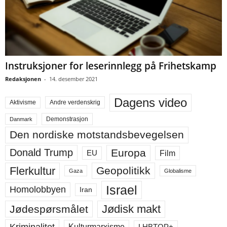
Instruksjoner for leserinnlegg på Frihetskamp
Redaksjonen
-
14. desember 2021
Dagens video
Aktivisme
Andre verdenskrig
Demonstrasjon
Danmark
Den nordiske motstandsbevegelsen
Europa
Donald Trump
Film
EU
Flerkultur
Geopolitikk
Gaza
Globalisme
Israel
Homolobbyen
Iran
Jødisk makt
Jødespørsmålet
Kriminalitet
LHBTQP+
Kulturmarxisme