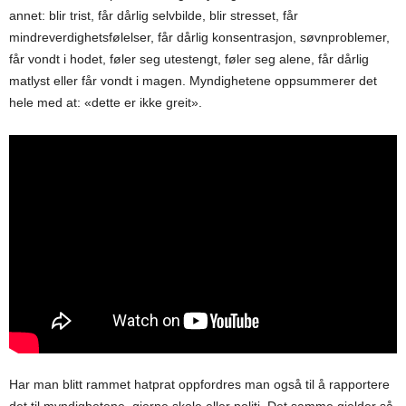
annet: blir trist, får dårlig selvbilde, blir stresset, får
mindreverdighetsfølelser, får dårlig konsentrasjon, søvnproblemer,
får vondt i hodet, føler seg utestengt, føler seg alene, får dårlig
matlyst eller får vondt i magen. Myndighetene oppsummerer det
hele med at: «dette er ikke greit».
Har man blitt rammet hatprat oppfordres man også til å rapportere
det til myndighetene, gjerne skole eller politi. Det samme gjelder så