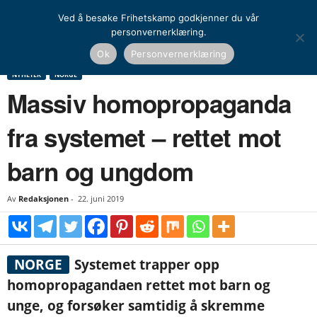
Ved å besøke Frihetskamp godkjenner du vår
personvernerklæring.
Hjem
Nyheter
Norge
Massiv homopropaganda fra systemet – rettet mot barn
Ok
Personvernerklæring
og ungdom
NYHETER
NORGE
Massiv homopropaganda
fra systemet – rettet mot
barn og ungdom
Av
Redaksjonen
-
22. juni 2019
NORGE
Systemet trapper opp
homopropagandaen rettet mot barn og
unge, og forsøker samtidig å skremme