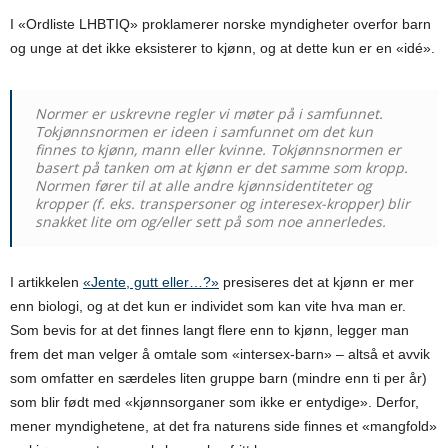
I «Ordliste LHBTIQ» proklamerer norske myndigheter overfor barn
og unge at det ikke eksisterer to kjønn, og at dette kun er en «idé».
Normer er uskrevne regler vi møter på i samfunnet.
Tokjønnsnormen er ideen i samfunnet om det kun
finnes to kjønn, mann eller kvinne. Tokjønnsnormen er
basert på tanken om at kjønn er det samme som kropp.
Normen fører til at alle andre kjønnsidentiteter og
kropper (f. eks. transpersoner og interesex-kropper) blir
snakket lite om og/eller sett på som noe annerledes.
I artikkelen
«Jente, gutt eller…?»
presiseres det at kjønn er mer
enn biologi, og at det kun er individet som kan vite hva man er.
Som bevis for at det finnes langt flere enn to kjønn, legger man
frem det man velger å omtale som «intersex-barn» – altså et avvik
som omfatter en særdeles liten gruppe barn (mindre enn ti per år)
som blir født med «kjønnsorganer som ikke er entydige». Derfor,
mener myndighetene, at det fra naturens side finnes et «mangfold»