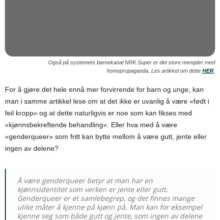
Også på systemets barnekanal NRK Super er det store mengder med
homopropaganda. Les artikkel om dette
HER
.
For å gjøre det hele ennå mer forvirrende for barn og unge, kan
man i samme artikkel lese om at det ikke er uvanlig å være «født i
feil kropp» og at dette naturligvis er noe som kan fikses med
«kjønnsbekreftende behandling». Eller hva med å være
«genderqueer» som fritt kan bytte mellom å være gutt, jente eller
ingen av delene?
Å være genderqueer betyr at man har en
kjønnsidentitet som verken er jente eller gutt.
Genderqueer er et samlebegrep, og det finnes mange
ulike måter å kjenne på kjønn på. Man kan for eksempel
kjenne seg som både gutt og jente, som ingen av delene