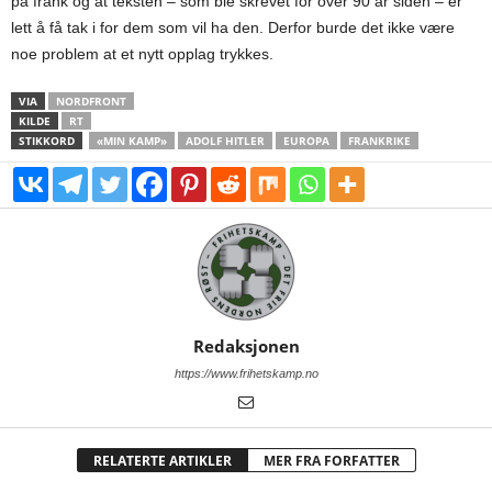
på frank og at teksten – som ble skrevet for over 90 år siden – er
lett å få tak i for dem som vil ha den. Derfor burde det ikke være
noe problem at et nytt opplag trykkes.
VIA
NORDFRONT
KILDE
RT
STIKKORD
«MIN KAMP»
ADOLF HITLER
EUROPA
FRANKRIKE
Redaksjonen
https://www.frihetskamp.no
RELATERTE ARTIKLER
MER FRA FORFATTER