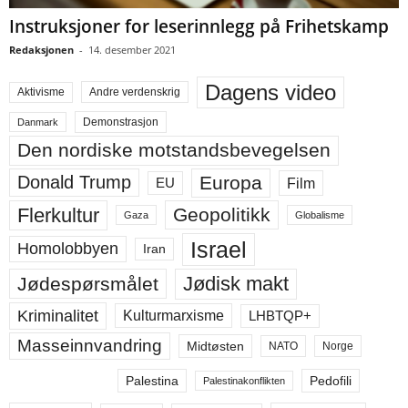
Instruksjoner for leserinnlegg på Frihetskamp
Redaksjonen
-
14. desember 2021
Dagens video
Aktivisme
Andre verdenskrig
Demonstrasjon
Danmark
Den nordiske motstandsbevegelsen
Europa
Donald Trump
Film
EU
Flerkultur
Geopolitikk
Gaza
Globalisme
Israel
Homolobbyen
Iran
Jødisk makt
Jødespørsmålet
Kriminalitet
LHBTQP+
Kulturmarxisme
Masseinnvandring
Midtøsten
NATO
Norge
Palestina
Pedofili
Palestinakonflikten