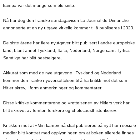
kamp» var det mange som ble sinte.
Nå har dog den franske søndagavisen La Journal du Dimanche
annonserte at en ny utgave virkelig kommer til å publiseres i 2020.
De siste årene har flere nyutgaver blitt publisert i andre europeiske
land, blant annet Tyskland, Italia, Nederland, Norge samt Tyrkia.
Samtlige har blitt bestselgere.
Akkurat som med de nye utgavene i Tyskland og Nederland
kommer den franke nyoversettelsen til å ha kritikk mot det som
Hitler skrev, i form anmerkninger og kommentarer.
Disse kritiske kommentarene og «rettelsene» av Hitlers verk har
blitt skrevet av femten forskere og «holocausthistorikere».
Kritikken mot at «Min kamp» nå skal publiseres på nytt har i sosiale
medier blitt kontret med opplysningen om at boken allerede finnes