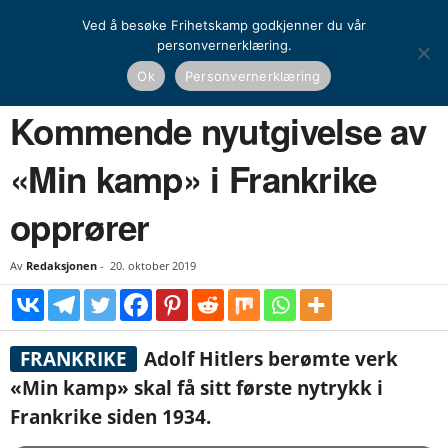
Ved å besøke Frihetskamp godkjenner du vår
personvernerklæring.
Hjem
Nyheter
Kommende nyutgivelse av «Min kamp» i Frankrike opprører
Ok
Personvernerklæring
NYHETER
Kommende nyutgivelse av
«Min kamp» i Frankrike
opprører
Av
Redaksjonen
-
20. oktober 2019
FRANKRIKE
Adolf Hitlers berømte verk
«Min kamp» skal få sitt første nytrykk i
Frankrike siden 1934.