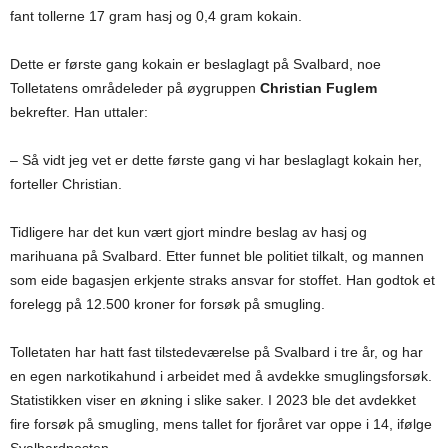
fant tollerne 17 gram hasj og 0,4 gram kokain.
Dette er første gang kokain er beslaglagt på Svalbard, noe
Tolletatens områdeleder på øygruppen
Christian Fuglem
bekrefter. Han uttaler:
– Så vidt jeg vet er dette første gang vi har beslaglagt kokain her,
forteller Christian.
Tidligere har det kun vært gjort mindre beslag av hasj og
marihuana på Svalbard. Etter funnet ble politiet tilkalt, og mannen
som eide bagasjen erkjente straks ansvar for stoffet. Han godtok et
forelegg på 12.500 kroner for forsøk på smugling.
Tolletaten har hatt fast tilstedeværelse på Svalbard i tre år, og har
en egen narkotikahund i arbeidet med å avdekke smuglingsforsøk.
Statistikken viser en økning i slike saker. I 2023 ble det avdekket
fire forsøk på smugling, mens tallet for fjoråret var oppe i 14, ifølge