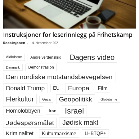
Instruksjoner for leserinnlegg på Frihetskamp
Redaksjonen
-
14. desember 2021
Dagens video
Aktivisme
Andre verdenskrig
Demonstrasjon
Danmark
Den nordiske motstandsbevegelsen
Europa
Donald Trump
Film
EU
Flerkultur
Geopolitikk
Gaza
Globalisme
Israel
Homolobbyen
Iran
Jødisk makt
Jødespørsmålet
Kriminalitet
LHBTQP+
Kulturmarxisme