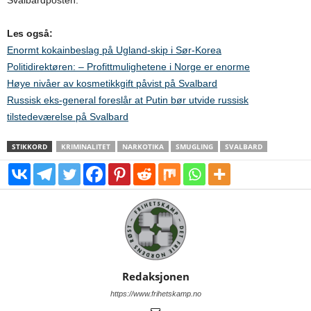
Svalbardposten.
Les også:
Enormt kokainbeslag på Ugland-skip i Sør-Korea
Politidirektøren: – Profittmulighetene i Norge er enorme
Høye nivåer av kosmetikkgift påvist på Svalbard
Russisk eks-general foreslår at Putin bør utvide russisk
tilstedeværelse på Svalbard
STIKKORD
KRIMINALITET
NARKOTIKA
SMUGLING
SVALBARD
Redaksjonen
https://www.frihetskamp.no