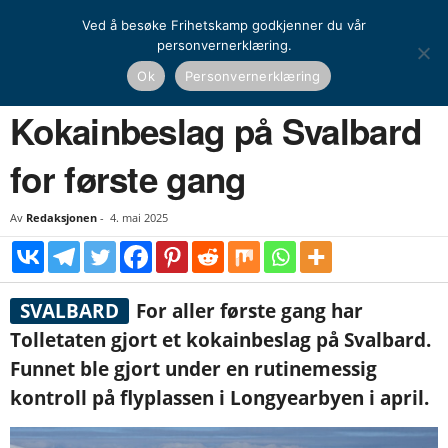
Ved å besøke Frihetskamp godkjenner du vår
personvernerklæring.
Hjem
Nyheter
Norge
Kokainbeslag på Svalbard for første gang
Ok
Personvernerklæring
NYHETER
NORGE
Kokainbeslag på Svalbard
for første gang
Av
Redaksjonen
-
4. mai 2025
SVALBARD
For aller første gang har
Tolletaten gjort et kokainbeslag på Svalbard.
Funnet ble gjort under en rutinemessig
kontroll på flyplassen i Longyearbyen i april.