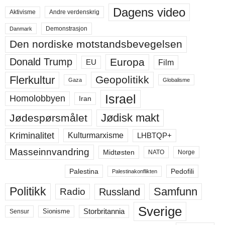
Dagens video
Aktivisme
Andre verdenskrig
Demonstrasjon
Danmark
Den nordiske motstandsbevegelsen
Europa
Donald Trump
Film
EU
Flerkultur
Geopolitikk
Gaza
Globalisme
Israel
Homolobbyen
Iran
Jødisk makt
Jødespørsmålet
Kriminalitet
LHBTQP+
Kulturmarxisme
Masseinnvandring
Midtøsten
NATO
Norge
Palestina
Pedofili
Palestinakonflikten
Politikk
Samfunn
Russland
Radio
Sverige
Storbritannia
Sensur
Sionisme