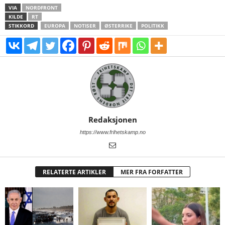
VIA
NORDFRONT
KILDE
RT
STIKKORD
EUROPA
NOTISER
ØSTERRIKE
POLITIKK
Redaksjonen
https://www.frihetskamp.no
RELATERTE ARTIKLER
MER FRA FORFATTER