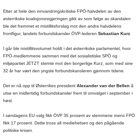
Etter at hele den innvandringskritiske FPÖ-halvdelen av den
østerrikske koalisjonsregjeringen gikk av som følge av skandalen
ble det fremmet et mistillitsforslag mot den andre halvdelens
frontfigur, landets forbundskansler ÖVP-lederen
Sebastian Kurz
.
I går ble mistillitsvotumet holdt i det østerrikske parlamentet, hvor
FPÖ-medlemmene sammen med det sosialistiske SPÖ og
miljøpartiet JETZT stemte mot den borgerlige Kurz, som med sine
32 år har vært den yngste forbundskansleren gjennom tidene.
Det er nå opp til Østerrikes president
Alexander van der Bellen
å
utse en midlertidig forbundskansler frem til omvalget i september i
høst.
I søndagens EU-valg fikk ÖVP 35 prosent av stemmene mens FPÖ
fikk 17 prosent. Dette tross all mediehetsen og den pågående
politiske krisen.