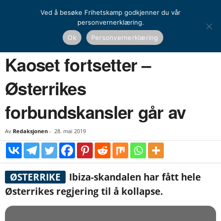
Ved å besøke Frihetskamp godkjenner du vår
personvernerklæring.
Hjem
Nyheter
Kaoset fortsetter – Østerrikes forbundskansler går av
Ok
Personvernerklæring
NYHETER
Kaoset fortsetter –
Østerrikes
forbundskansler går av
Av
Redaksjonen
-
28. mai 2019
ØSTERRIKE
Ibiza-skandalen har fått hele
Østerrikes regjering til å kollapse.