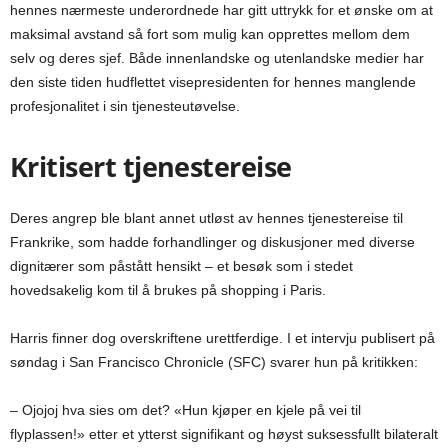
hennes nærmeste underordnede har gitt uttrykk for et ønske om at
maksimal avstand så fort som mulig kan opprettes mellom dem
selv og deres sjef. Både innenlandske og utenlandske medier har
den siste tiden hudflettet visepresidenten for hennes manglende
profesjonalitet i sin tjenesteutøvelse.
Kritisert tjenestereise
Deres angrep ble blant annet utløst av hennes tjenestereise til
Frankrike, som hadde forhandlinger og diskusjoner med diverse
dignitærer som påstått hensikt – et besøk som i stedet
hovedsakelig kom til å brukes på shopping i Paris.
Harris finner dog overskriftene urettferdige. I et intervju publisert på
søndag i San Francisco Chronicle (SFC) svarer hun på kritikken:
– Ojojoj hva sies om det? «Hun kjøper en kjele på vei til
flyplassen!» etter et ytterst signifikant og høyst suksessfullt bilateralt