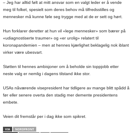
– Jeg har alltid følt at mitt ansvar som en valgt leder er å vende
meg til folket, spesielt som deres behov må tilfredsstilles og
mennesker må kunne føle seg trygge med at de er sett og hørt.
Hun forklarer deretter at hun vil «lege mennesker» som bærer på
«udiagnostiserte traumer» og «er urolig» relatert til
koronapandemien – men at hennes kjærlighet beklagelig nok iblant
virker være ubesvart.
Støtten til hennes ambisjoner om å beholde sin toppjobb etter
neste valg er nemlig i dagens tilstand ikke stor.
USAs nåværende visepresident har tidligere av mange blitt spådd å
før eller senere overta den stadig mer demente presidentens
embete.
Veien dit fremstår per i dag ikke som spikret.
VIA
NORDFRONT