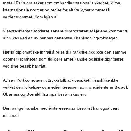
møte i Paris om saker som omhandler nasjonal sikkerhet, klima,
internasjonale normer og regler for alt fra kyberrommet til
verdensrommet. Kom igjen a!
Visepresidenten forklarer senere til reporteren at kjelene kommer til
å brukes ved en av hennes generøse Thanksgiving-middager.
Harris’ diplomatiske innfall å reise til Frankrike fikk ikke den samme
oppmerksomheten som tidligere amerikanske politiske dignitærer
ved sine besøk har fått.
Avisen Politico noterer uttrykksfullt at «besøket i Frankrike ikke
vekket den folkelige- og medieinteressen som presidentene
Barack
Obamas
og
Donald Trumps
besøk skapte».
Den øvrige franske medieinteressen av besøket har også vært
minimal.