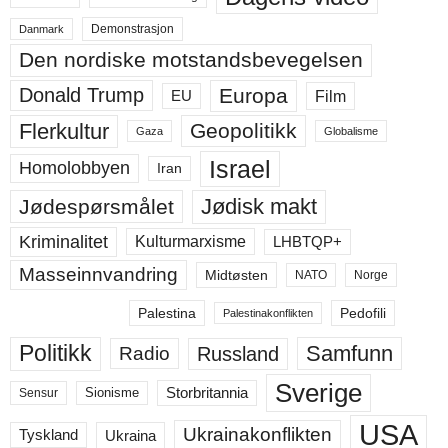
Demonstrasjon
Danmark
Den nordiske motstandsbevegelsen
Europa
Donald Trump
Film
EU
Flerkultur
Geopolitikk
Gaza
Globalisme
Israel
Homolobbyen
Iran
Jødisk makt
Jødespørsmålet
Kriminalitet
LHBTQP+
Kulturmarxisme
Masseinnvandring
Midtøsten
NATO
Norge
Palestina
Pedofili
Palestinakonflikten
Politikk
Samfunn
Russland
Radio
Sverige
Storbritannia
Sensur
Sionisme
USA
Ukrainakonflikten
Ukraina
Tyskland