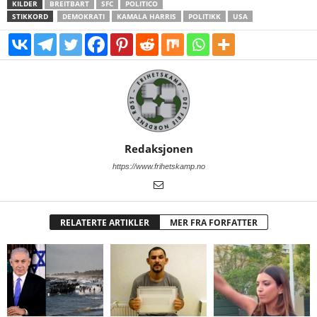
KILDER
BREITBART
SFC
POLITICO
STIKKORD
DEMOKRATI
KAMALA HARRIS
POLITIKK
USA
Redaksjonen
https://www.frihetskamp.no
RELATERTE ARTIKLER
MER FRA FORFATTER