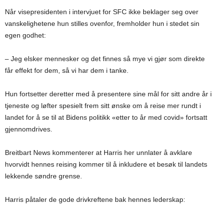
Når visepresidenten i intervjuet for SFC ikke beklager seg over
vanskelighetene hun stilles ovenfor, fremholder hun i stedet sin
egen godhet:
– Jeg elsker mennesker og det finnes så mye vi gjør som direkte
får effekt for dem, så vi har dem i tanke.
Hun fortsetter deretter med å presentere sine mål for sitt andre år i
tjeneste og løfter spesielt frem sitt ønske om å reise mer rundt i
landet for å se til at Bidens politikk «etter to år med covid» fortsatt
gjennomdrives.
Breitbart News kommenterer at Harris her unnlater å avklare
hvorvidt hennes reising kommer til å inkludere et besøk til landets
lekkende søndre grense.
Harris påtaler de gode drivkreftene bak hennes lederskap: