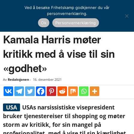
Ved å besøke Frihetskamp godkjenner du vår
personvernerklæring.
Hjem
Nyheter
Kamala Harris møter kritikk med å vise til sin «godhet»
Ok
Personvernerklæring
NYHETER
UTENRIKS
Kamala Harris møter
kritikk med å vise til sin
«godhet»
Av
Redaksjonen
-
16. desember 2021
USA
USAs narsissistiske visepresident
bruker tjenestereiser til shopping og møter
storm av kritikk, for sin mangel på
profesjonalitet, med å vise til sin kjærlighet