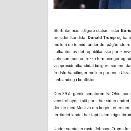
Storbritannias tidligere statsminister
Bori
presidentkandidat
Donald Trump
og ba om
mellom de to midt under det pågående re
i utkanten av det republikanske partikon
Johnson med en rekke formaninger og a
visepresidentkandidat tidligere samme dag.
fredsforhandlinger mellom partene i Ukra
innblanding i konflikten.
Den 39 år gamle senatoren fra Ohio, som 
venstrefløyen i sitt parti, har siden endre
direkte med Moskva om krigen, ettersom h
territoriet landet har tapt siden krigsutbru
Under samtalen roste Johnson Trump for 