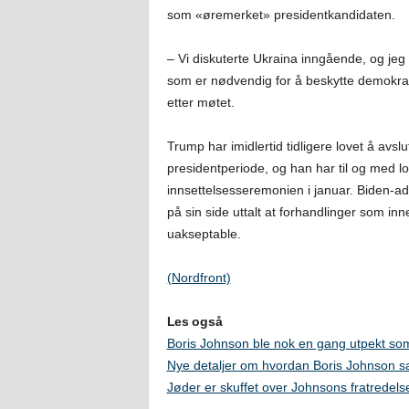
som «øremerket» presidentkandidaten.
– Vi diskuterte Ukraina inngående, og jeg 
som er nødvendig for å beskytte demokrat
etter møtet.
Trump har imidlertid tidligere lovet å avs
presidentperiode, og han har til og med lo
innsettelsesseremonien i januar. Biden-ad
på sin side uttalt at forhandlinger som inn
uakseptable.
(Nordfront)
Les også
Boris Johnson ble nok en gang utpekt so
Nye detaljer om hvordan Boris Johnson sa
Jøder er skuffet over Johnsons fratredels