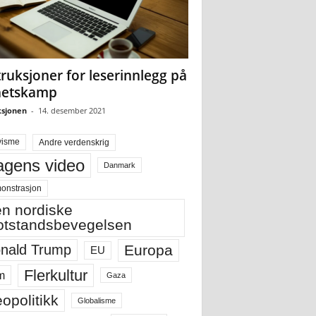
truksjoner for leserinnlegg på
hetskamp
sjonen
-
14. desember 2021
visme
Andre verdenskrig
gens video
Danmark
onstrasjon
n nordiske
tstandsbevegelsen
Europa
nald Trump
EU
Flerkultur
m
Gaza
opolitikk
Globalisme