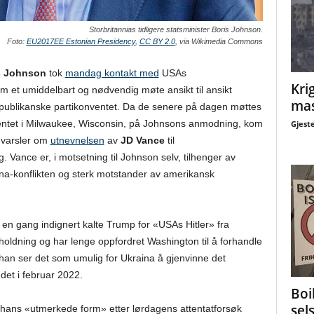
Storbritannias tidligere statsminister Boris Johnson.
Foto:
EU2017EE Estonian Presidency
,
CC BY 2.0
, via Wikimedia Commons
s Johnson
tok
mandag kontakt med
USAs
Krig
 et umiddelbart og nødvendig møte ansikt til ansikt
mas
publikanske partikonventet. Da de senere på dagen møttes
ventet i Milwaukee, Wisconsin, på Johnsons anmodning, kom
Gjest
dvarsler om
utnevnelsen
av
JD Vance
til
 Vance er, i motsetning til Johnson selv, tilhenger av
ina-konflikten og sterk motstander av amerikansk
en gang indignert kalte Trump for «USAs Hitler» fra
t holdning og har lenge oppfordret Washington til å forhandle
an ser det som umulig for Ukraina å gjenvinne det
ddet i februar 2022.
Boi
sel
hans «utmerkede form» etter lørdagens attentatforsøk