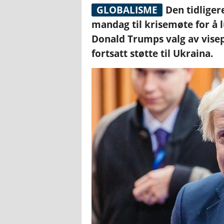
GLOBALISME
Den tidliger
mandag til krisemøte for å l
Donald Trumps valg av visep
fortsatt støtte til Ukraina.