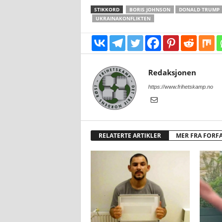
STIKKORD
BORIS JOHNSON
DONALD TRUMP
UKRAINAKONFLIKTEN
Redaksjonen
https://www.frihetskamp.no
RELATERTE ARTIKLER
MER FRA FORF