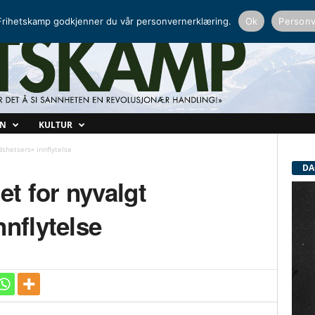
NORDISK RADIO
PEERTUBE
rihetskamp godkjenner du vår personvernerklæring.
Ok
Personv
ON
KULTUR
dshetsers» innflytelse
DA
t for nyvalgt
nnflytelse