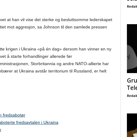
Redak
vet at han vil vise det sterke og besluttsomme lederskapet
iet mot aggresjon, sa Johnson til den samlede pressen
lutte krigen i Ukraina «på én dag» dersom han vinner en ny
vet å starte forhandlinger allerede før
ministrasjonen, Storbritannia og andre NATO-allierte har
ebærer at Ukraina avstår territorium til Russland, er helt
Gru
Tel
Redak
m fredsabotør
boterte fredsavtalen i Ukraina
e