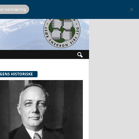
ernerklæring
GENS HISTORISKE