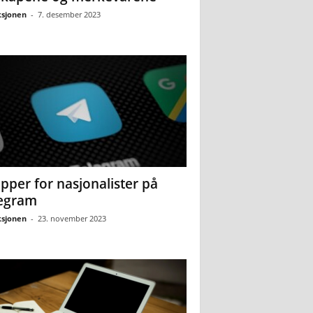
sjonen
-
7. desember 2023
pper for nasjonalister på
egram
sjonen
-
23. november 2023