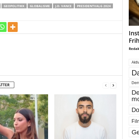
GEOPOLITIKK
GLOBALISME
J.D. VANCE
PRESIDENTVALG 2024
Ins
Fri
Redak
Akti
Da
Dem
ATTER
De
mo
Do
Fil
Ge