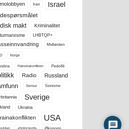
Israel
molobbyen
Iran
despørsmålet
disk makt
Kriminalitet
LHBTQP+
turmarxisme
sseinnvandring
Midtøsten
O
Norge
estina
Pedofili
Palestinakonflikten
litikk
Russland
Radio
amfunn
Sensur
Sionisme
Sverige
rbritannia
Ukraina
kland
USA
rainakonflikten
Økonomi
«holocaust»
gsfrihet