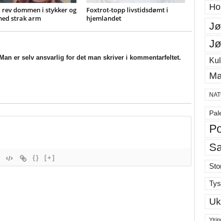
Ho
 rev dommen i stykker og
Foxtrot-topp livstidsdømt i
med strak arm
hjemlandet
Jø
Jø
an er selv ansvarlig for det man skriver i kommentarfeltet.
Kul
Ma
NAT
Pal
Po
S
{}
[+]
Sto
Tys
Uk
Ytrin