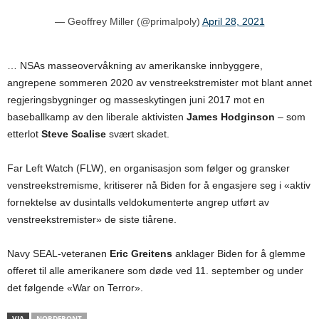
— Geoffrey Miller (@primalpoly)
April 28, 2021
… NSAs masseovervåkning av amerikanske innbyggere,
angrepene sommeren 2020 av venstreekstremister mot blant annet
regjeringsbygninger og masseskytingen juni 2017 mot en
baseballkamp av den liberale aktivisten
James Hodginson
– som
etterlot
Steve Scalise
svært skadet.
Far Left Watch (FLW), en organisasjon som følger og gransker
venstreekstremisme, kritiserer nå Biden for å engasjere seg i «aktiv
fornektelse av dusintalls veldokumenterte angrep utført av
venstreekstremister» de siste tiårene.
Navy SEAL-veteranen
Eric Greitens
anklager Biden for å glemme
offeret til alle amerikanere som døde ved 11. september og under
det følgende «War on Terror».
VIA
NORDFRONT