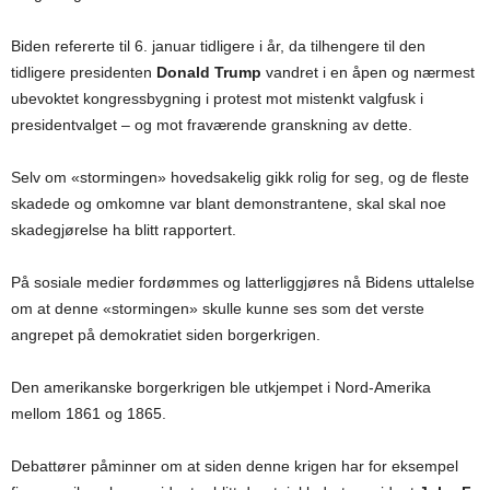
Biden refererte til 6. januar tidligere i år, da tilhengere til den
tidligere presidenten
Donald Trump
vandret i en åpen og nærmest
ubevoktet kongressbygning i protest mot mistenkt valgfusk i
presidentvalget – og mot fraværende granskning av dette.
Selv om «stormingen» hovedsakelig gikk rolig for seg, og de fleste
skadede og omkomne var blant demonstrantene, skal skal noe
skadegjørelse ha blitt rapportert.
På sosiale medier fordømmes og latterliggjøres nå Bidens uttalelse
om at denne «stormingen» skulle kunne ses som det verste
angrepet på demokratiet siden borgerkrigen.
Den amerikanske borgerkrigen ble utkjempet i Nord-Amerika
mellom 1861 og 1865.
Debattører påminner om at siden denne krigen har for eksempel