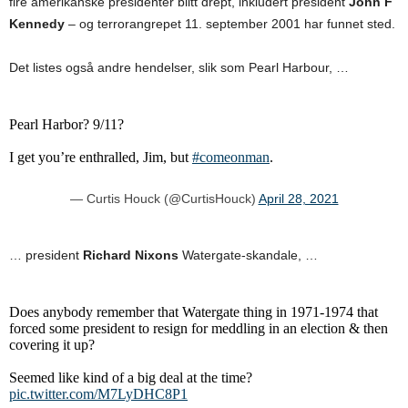
fire amerikanske presidenter blitt drept, inkludert president
John F
Kennedy
– og terrorangrepet 11. september 2001 har funnet sted.
Det listes også andre hendelser, slik som Pearl Harbour, …
Pearl Harbor? 9/11?
I get you’re enthralled, Jim, but
#comeonman
.
— Curtis Houck (@CurtisHouck)
April 28, 2021
… president
Richard Nixons
Watergate-skandale, …
Does anybody remember that Watergate thing in 1971-1974 that
forced some president to resign for meddling in an election & then
covering it up?
Seemed like kind of a big deal at the time?
pic.twitter.com/M7LyDHC8P1