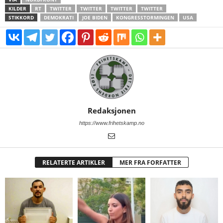
KILDER
RT
TWITTER
TWITTER
TWITTER
TWITTER
STIKKORD
DEMOKRATI
JOE BIDEN
KONGRESSTORMINGEN
USA
Redaksjonen
https://www.frihetskamp.no
RELATERTE ARTIKLER
MER FRA FORFATTER