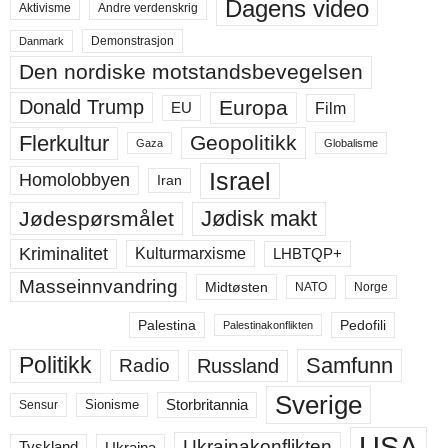
Dagens video
Aktivisme
Andre verdenskrig
Demonstrasjon
Danmark
Den nordiske motstandsbevegelsen
Europa
Donald Trump
Film
EU
Flerkultur
Geopolitikk
Gaza
Globalisme
Israel
Homolobbyen
Iran
Jødisk makt
Jødespørsmålet
Kriminalitet
LHBTQP+
Kulturmarxisme
Masseinnvandring
Midtøsten
NATO
Norge
Palestina
Pedofili
Palestinakonflikten
Politikk
Samfunn
Russland
Radio
Sverige
Storbritannia
Sensur
Sionisme
USA
Ukrainakonflikten
Ukraina
Tyskland