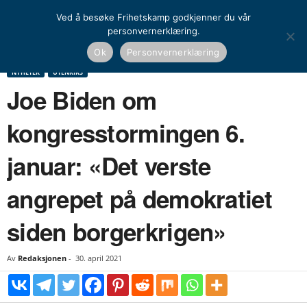
Ved å besøke Frihetskamp godkjenner du vår
personvernerklæring.
Hjem
Nyheter
Joe Biden om kongresstormingen 6. januar: «Det verste angrepet på
Ok
Personvernerklæring
demokratiet siden...
NYHETER
UTENRIKS
Joe Biden om
kongresstormingen 6.
januar: «Det verste
angrepet på demokratiet
siden borgerkrigen»
Av
Redaksjonen
-
30. april 2021