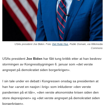
USAs president Joe Biden. Foto:
Det Hvite Hus
, Public Domain, via Wikimedia
Commons
USAs president
Joe Biden
har fått tung kritikk etter at han beskrev
stormingen av Kongressbygningen 6. januar som «det verste
angrepet på demokratiet siden borgerkrigen».
I sin tale under en debatt i Kongressen onsdag sa presidenten at
han har «arvet en nasjon i krig» som inkluderer «den verste
pandemien på et tiår», «den verste økonomiske krisen siden den
store depresjonen» og «det verste angrepet på demokratiet siden
borgerkrigen».