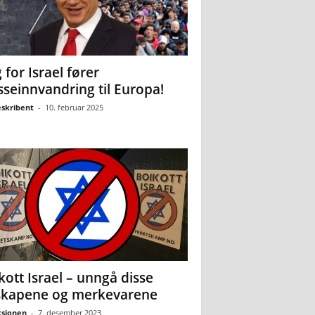
 for Israel fører
seinnvandring til Europa!
eskribent
-
10. februar 2025
kott Israel – unngå disse
skapene og merkevarene
sjonen
-
7. desember 2023