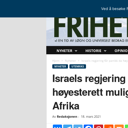
FRIHETSKAMP
DEN NORDISKE MOTSTANDSBEVEGELSEN
Ved å besøke F
F
NYHETER
HISTORIE
OPINI
r
i
Hjem
Nyheter
Israels regjering får panikk da høy
h
NYHETER
UTENRIKS
e
Israels regjering
t
s
høyesterett muli
k
a
Afrika
m
p
Av
Redaksjonen
-
18. mars 2021