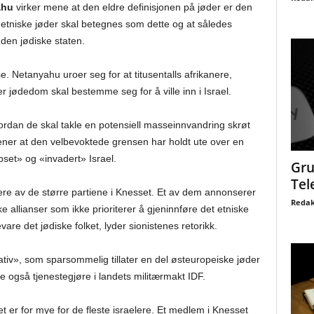
ahu
virker mene at den eldre definisjonen på jøder er den
 etniske jøder skal betegnes som dette og at således
il den jødiske staten.
e. Netanyahu uroer seg for at titusentalls afrikanere,
r jødedom skal bestemme seg for å ville inn i Israel.
vordan de skal takle en potensiell masseinnvandring skrøt
er at den velbevoktede grensen har holdt ute over en
pset» og «invadert» Israel.
Gru
Tel
flere av de større partiene i Knesset. Et av dem annonserer
Redak
ke allianser som ikke prioriterer å gjeninnføre det etniske
evare det jødiske folket, lyder sionistenes retorikk.
ativ», som sparsommelig tillater en del østeuropeiske jøder
å de også tjenestegjøre i landets militærmakt IDF.
 er for mye for de fleste israelere. Et medlem i Knesset