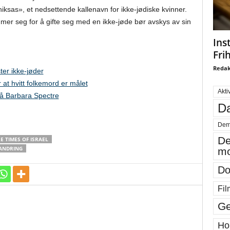
iksas», et nedsettende kallenavn for ikke-jødiske kvinner.
er seg for å gifte seg med en ikke-jøde bør avskys av sin
Ins
Fri
Redak
ster ikke-jøder
at hvitt folkemord er målet
Akti
på Barbara Spectre
Da
Dem
De
E TIMES OF ISRAEL
ANDRING
mo
Do
Fil
Ge
Ho