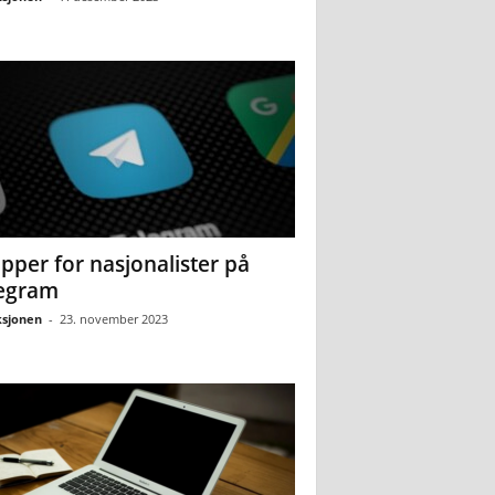
pper for nasjonalister på
egram
sjonen
-
23. november 2023