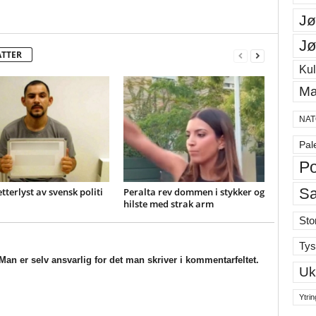
Jø
Jø
ATTER
Kul
Ma
NAT
Pal
Po
S
etterlyst av svensk politi
Peralta rev dommen i stykker og
hilste med strak arm
Sto
Tys
an er selv ansvarlig for det man skriver i kommentarfeltet.
Uk
Ytrin