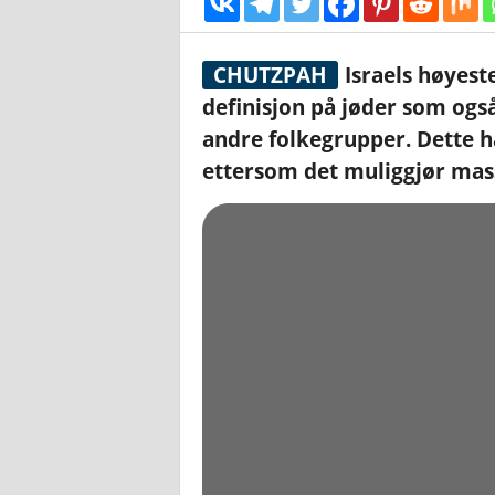
CHUTZPAH
Israels høyest
definisjon på jøder som ogs
andre folkegrupper. Dette har
ettersom det muliggjør mass