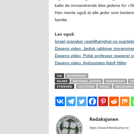
kalte de innvandrende ikke-jødene for «Sh
Han mente også at alle jøder som bestemm
familie.
Les også:
Israel gransker rasetilhørighet og svarteli
Dagens video: Jødisk rabbiner innrømmer 
Dagens video: Polsk professor reagerer 
Dagens video: Antirasisten Adolf Hitler
VIA
NORDFRONT
KILDER
NATIONAL JUSTICE
NORDFRONT
TH
STIKKORD
CHUTZPAH
ISRAEL
MASSEINNV
Redaksjonen
https://www.frihetskamp.no