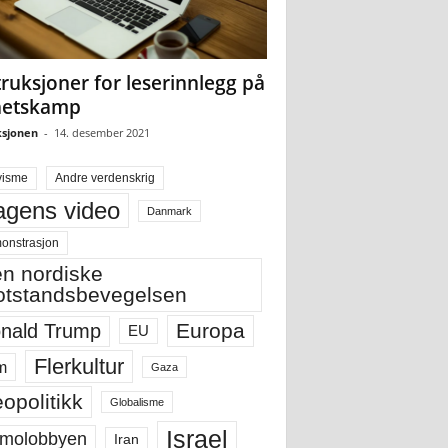
truksjoner for leserinnlegg på
hetskamp
sjonen
-
14. desember 2021
visme
Andre verdenskrig
gens video
Danmark
onstrasjon
n nordiske
tstandsbevegelsen
Europa
nald Trump
EU
Flerkultur
m
Gaza
opolitikk
Globalisme
Israel
molobbyen
Iran