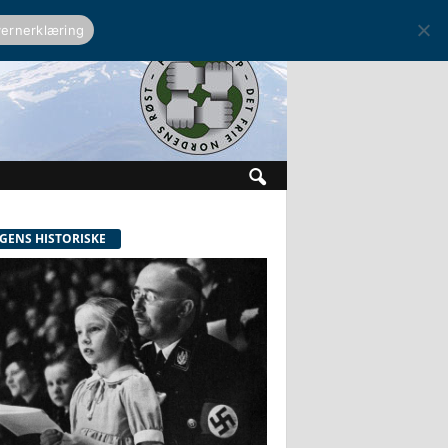
ernerklæring
GENS HISTORISKE