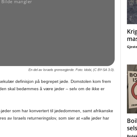
Krig
mas
Gjest
En del av Israels grensegjerde. Foto: Idobi, (C BY-SA 3.0).
 sekulær definisjon på begrepet jøde. Domstolen kom frem
mtiden skal bedømmes å være jøder – selv om de ikke er
e-jøder som har konvertert til jødedommen, samt afrikanske
res av Israels returneringslov, som sier at «alle jøder har
Boi
sel
Redak