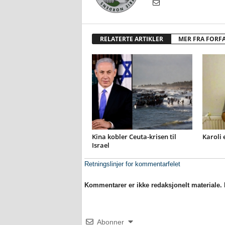
RELATERTE ARTIKLER
MER FRA FORF
Kina kobler Ceuta-krisen til
Karoli 
Israel
Retningslinjer for kommentarfelet
Kommentarer er ikke redaksjonelt materiale. M
Abonner