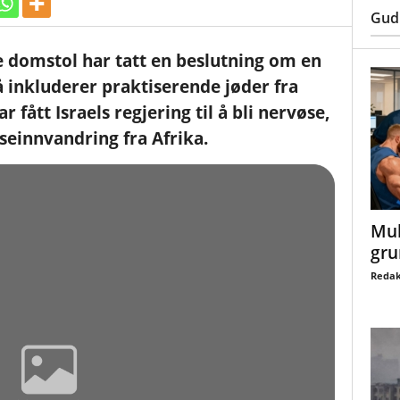
Gud
e domstol har tatt en beslutning om en
å inkluderer praktiserende jøder fra
 fått Israels regjering til å bli nervøse,
einnvandring fra Afrika.
Mul
gru
Redak