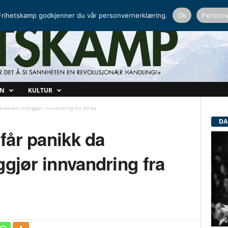
NORDISK RADIO
PEERTUBE
rihetskamp godkjenner du vår personvernerklæring.
Ok
Personv
ON
KULTUR
esterett muliggjør innvandring fra Afrika
DA
 får panikk da
ggjør innvandring fra