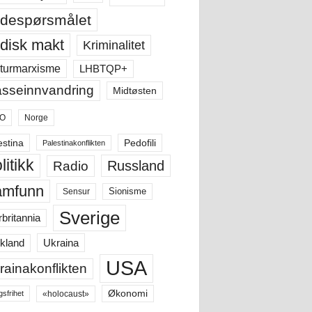
despørsmålet
disk makt
Kriminalitet
LHBTQP+
turmarxisme
sseinnvandring
Midtøsten
O
Norge
estina
Pedofili
Palestinakonflikten
litikk
Russland
Radio
amfunn
Sensur
Sionisme
Sverige
rbritannia
Ukraina
kland
USA
rainakonflikten
Økonomi
«holocaust»
gsfrihet