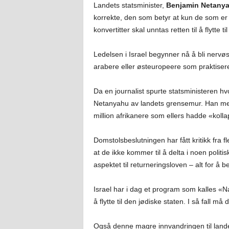
Landets statsminister,
Benjamin Netany
korrekte, den som betyr at kun de som er
konvertitter skal unntas retten til å flytte t
Ledelsen i Israel begynner nå å bli nervøs
arabere eller østeuropeere som praktisere
Da en journalist spurte statsministeren h
Netanyahu av landets grensemur. Han men
million afrikanere som ellers hadde «kolla
Domstolsbeslutningen har fått kritikk fra 
at de ikke kommer til å delta i noen politis
aspektet til returneringsloven – alt for å b
Israel har i dag et program som kalles «N
å flytte til den jødiske staten. I så fall m
Også denne magre innvandringen til landet