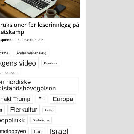
truksjoner for leserinnlegg på
hetskamp
sjonen
-
14. desember 2021
visme
Andre verdenskrig
gens video
Danmark
onstrasjon
n nordiske
tstandsbevegelsen
Europa
nald Trump
EU
Flerkultur
m
Gaza
opolitikk
Globalisme
Israel
molobbyen
Iran