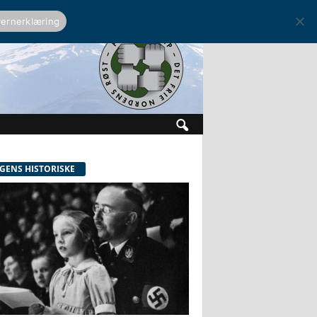
ernerklæring
GENS HISTORISKE