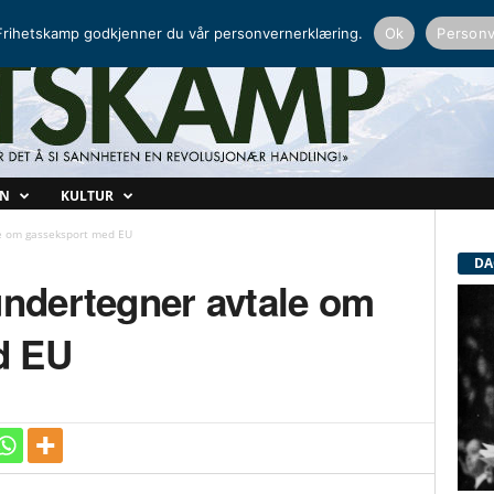
NORDISK RADIO
PEERTUBE
rihetskamp godkjenner du vår personvernerklæring.
Ok
Personv
ON
KULTUR
le om gasseksport med EU
DA
undertegner avtale om
d EU