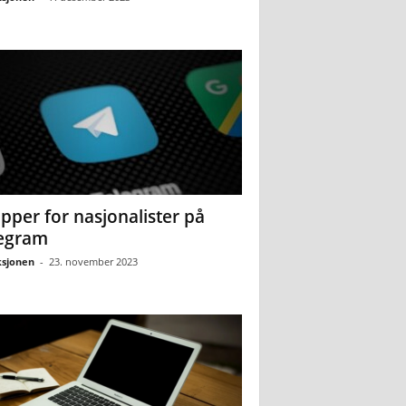
pper for nasjonalister på
egram
sjonen
-
23. november 2023