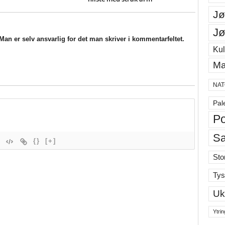
Jø
Jø
an er selv ansvarlig for det man skriver i kommentarfeltet.
Kul
Ma
NAT
Pal
Po
S
{}
[+]
Sto
Tys
Uk
Ytrin