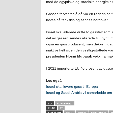
med de egyptiske og israelske energimini
Gassen forventes å gå via en rørledning fr
lastes på tankskip og sendes nordover.
Israel skal allerede drifte to gassfelt so
del av gassen sendes allerede til Egypt, h
også en gassprodusent, men dekker i dag 
inaktive helt siden den vestlig-støttede 
presidenten
Hosni Mubarak
vekk fra makte
I 2021 importerte EU 40 prosent av gasse
Les også:
Israel skal levere gass til Europa
Israel og Saudi-Arabia vil samarbeide om 
VIA
NORDFRONT
KILDE
RT
STIKKORD
EGYPT
ISRAEL
NATURGASS
U