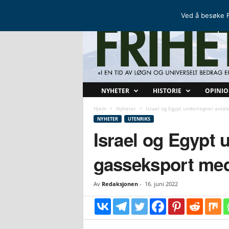
FRIHETSKAMP
DEN NORDISKE MOTSTANDSBEVEGELSEN
Ved å besøke F
F
NYHETER
HISTORIE
OPINI
r
i
Hjem
Nyheter
Israel og Egypt undertegner avta
h
NYHETER
UTENRIKS
e
Israel og Egypt 
t
s
gasseksport me
k
a
m
Av
Redaksjonen
-
16. juni 2022
p