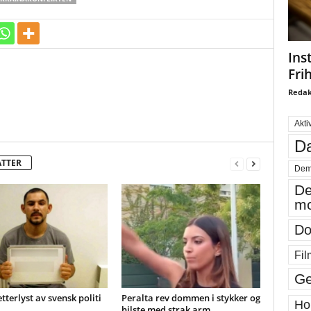
Ins
Fri
Redak
Akti
Da
ATTER
Dem
De
mo
Do
Fil
Ge
etterlyst av svensk politi
Peralta rev dommen i stykker og
Ho
hilste med strak arm