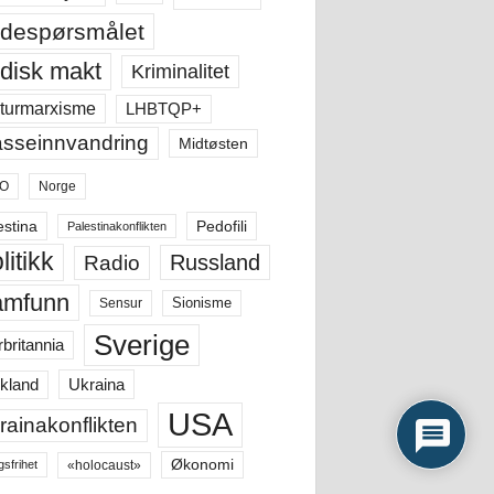
despørsmålet
disk makt
Kriminalitet
LHBTQP+
turmarxisme
sseinnvandring
Midtøsten
O
Norge
estina
Pedofili
Palestinakonflikten
litikk
Russland
Radio
amfunn
Sensur
Sionisme
Sverige
rbritannia
Ukraina
kland
USA
rainakonflikten
Økonomi
«holocaust»
gsfrihet