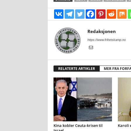
Redaksjonen
https://www.frihetskamp.no
RELATERTE ARTIKLER
MER FRA FORF
Kina kobler Ceuta-krisen til
Karoli 
Israel