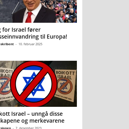
 for Israel fører
seinnvandring til Europa!
eskribent
-
10. februar 2025
kott Israel – unngå disse
skapene og merkevarene
sjonen
-
7. desember 2023