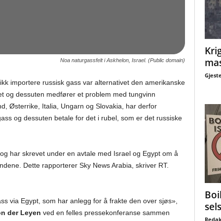
Krig
mas
Noa naturgassfelt i Askhelon, Israel. (Public domain)
Gjest
kk importere russisk gass var alternativet den amerikanske
tet og dessuten medfører et problem med tungvinn
d, Østerrike, Italia, Ungarn og Slovakia, har derfor
gass og dessuten betale for det i rubel, som er det russiske
og har skrevet under en avtale med Israel og Egypt om å
andene. Dette rapporterer Sky News Arabia, skriver RT.
Boi
gass via Egypt, som har anlegg for å frakte den over sjøs»,
sel
on der Leyen
ved en felles pressekonferanse sammen
Redak