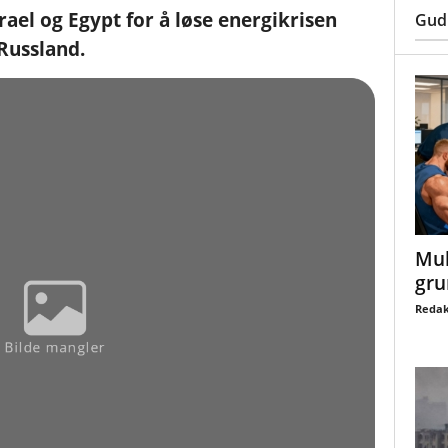
rael og Egypt for å løse energikrisen
Gud
Russland.
Mul
gru
Redak