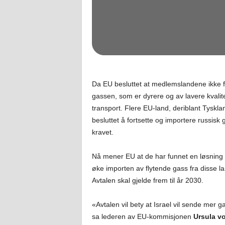
Da EU besluttet at medlemslandene ikke fi
gassen, som er dyrere og av lavere kvali
transport. Flere EU-land, deriblant Tysklan
besluttet å fortsette og importere russisk 
kravet.
Nå mener EU at de har funnet en løsning 
øke importen av flytende gass fra disse l
Avtalen skal gjelde frem til år 2030.
«Avtalen vil bety at Israel vil sende mer 
sa lederen av EU-kommisjonen
Ursula v