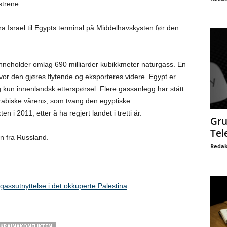
strene.
a Israel til Egypts terminal på Middelhavskysten før den
m inneholder omlag 690 milliarder kubikkmeter naturgass. En
vor den gjøres flytende og eksporteres videre. Egypt er
kun innenlandsk etterspørsel. Flere gassanlegg har stått
«arabiske våren», som tvang den egyptiske
n i 2011, etter å ha regjert landet i tretti år.
Gru
Tel
n fra Russland.
Redak
gassutnyttelse i det okkuperte Palestina
KRAINAKONFLIKTEN