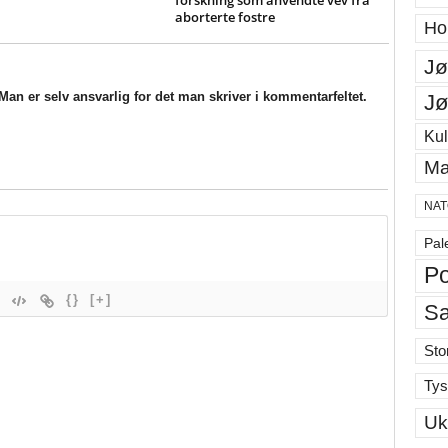
forskning som anvendte vev fra
aborterte fostre
Ho
Jø
an er selv ansvarlig for det man skriver i kommentarfeltet.
Jø
Kul
Ma
NAT
Pal
Po
{}
[+]
S
Sto
Tys
Uk