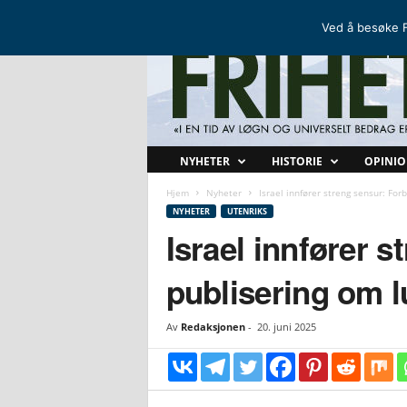
FRIHETSKAMP
DEN NORDISKE MOTSTANDSBEVEGELSEN
Ved å besøke F
F
NYHETER
HISTORIE
OPINI
r
i
Hjem
Nyheter
Israel innfører streng sensur: For
h
NYHETER
UTENRIKS
e
Israel innfører s
t
s
publisering om l
k
a
m
Av
Redaksjonen
-
20. juni 2025
p