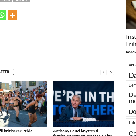
YSTEM
SENSUR
Ins
Fri
Redak
Akti
ATTER
Da
Dem
De
mo
Do
Fil
il kritiserer Pride
Anthony Fauci knyttes til
Ge