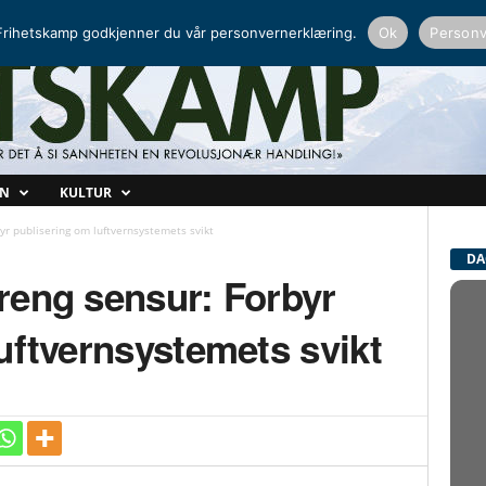
NORDISK RADIO
PEERTUBE
rihetskamp godkjenner du vår personvernerklæring.
Ok
Personv
ON
KULTUR
byr publisering om luftvernsystemets svikt
DA
treng sensur: Forbyr
uftvernsystemets svikt