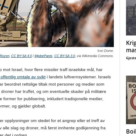
Krig
mas
Iron Dome.
 Rozen
,
CC BY-SA 4.0
/
MjolnirPants
,
CC BY-SA 3.0
, via Wikimedia Commons.
Gjest
mot Israel, hvor flere missiler traff israelske mål, har
 offentlig omtale av svikt
i landets luftvernsystemer. Israels
har beordret rettslige tiltak mot personer og medier som
er droner har truffet, og om eventuelle skader på militære
e former for publisering, inkludert tradisjonelle medier,
rmer, og gjelder globalt.
r opplysninger om stedet for et angrep eller et treff av
 av alle slag og droner, må først innhente godkjenning fra
Boi
r det i ordren.