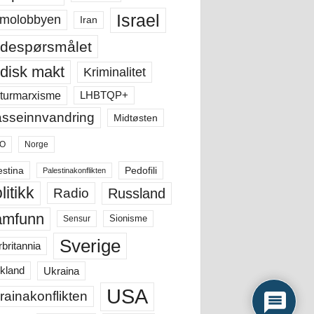
Israel
molobbyen
Iran
despørsmålet
disk makt
Kriminalitet
LHBTQP+
turmarxisme
sseinnvandring
Midtøsten
O
Norge
estina
Pedofili
Palestinakonflikten
litikk
Russland
Radio
amfunn
Sensur
Sionisme
Sverige
rbritannia
Ukraina
kland
USA
rainakonflikten