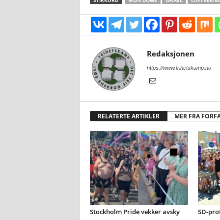
STIKKORD
IRON DOME
ISRAEL
LUFTVERNS
Redaksjonen
https://www.frihetskamp.no
RELATERTE ARTIKLER
MER FRA FORF
Stockholm Pride vekker avsky
SD-prof