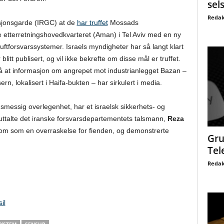
sel
Redak
usjonsgarde (IRGC) at de
har truffet
Mossads
e etterretningshovedkvarteret (Aman) i Tel Aviv med en ny
luftforsvarssystemer. Israels myndigheter har så langt klart
litt publisert, og vil ikke bekrefte om disse mål er truffet.
på at informasjon om angrepet mot industrianlegget Bazan –
ern, lokalisert i Haifa-bukten – har sirkulert i media.
ngsmessig overlegenhet, har et israelsk sikkerhets- og
e, uttalte det iranske forsvarsdepartementets talsmann,
Reza
et kom som en overraskelse for fienden, og demonstrerte
Gru
Tel
Redak
il