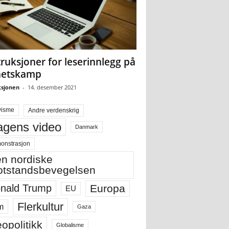
truksjoner for leserinnlegg på
hetskamp
sjonen
-
14. desember 2021
visme
Andre verdenskrig
gens video
Danmark
onstrasjon
n nordiske
tstandsbevegelsen
Europa
nald Trump
EU
Flerkultur
m
Gaza
opolitikk
Globalisme