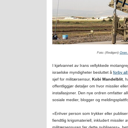
Foto: (Redigert)
Oren
I kjølvannet av Irans vellykkede motangrep 
israelske myndigheter besluttet å
forby all
sjef for militærsensur,
Kobi Mandelblit
, 
offentliggjør detaljer om hvor missiler ell
installasjoner. Den nye ordren omfatter all
sosiale medier, blogger og meldingsplattfo
«Enhver person som trykker eller publisere
fiendtlig krigsmateriell, inkludert missiler
militærsensuren før dette publiseres», hete