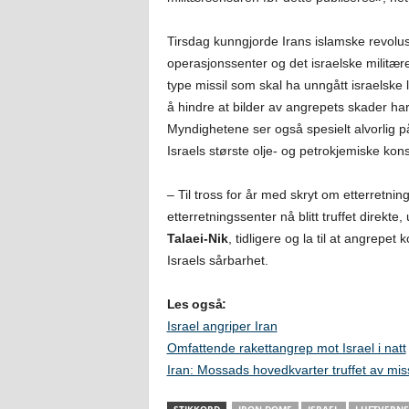
Tirsdag kunngjorde Irans islamske revol
operasjonssenter og det israelske militær
type missil som skal ha unngått israelske 
å hindre at bilder av angrepets skader har b
Myndighetene ser også spesielt alvorlig 
Israels største olje- og petrokjemiske kons
– Til tross for år med skryt om etterretni
etterretningssenter nå blitt truffet direkt
Talaei-Nik
, tidligere og la til at angrep
Israels sårbarhet.
Les også:
Israel angriper Iran
Omfattende rakettangrep mot Israel i natt
Iran: Mossads hovedkvarter truffet av miss