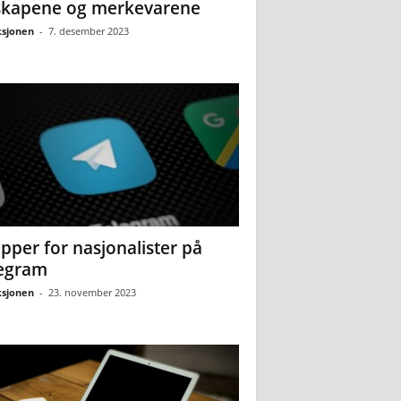
skapene og merkevarene
sjonen
-
7. desember 2023
pper for nasjonalister på
egram
sjonen
-
23. november 2023